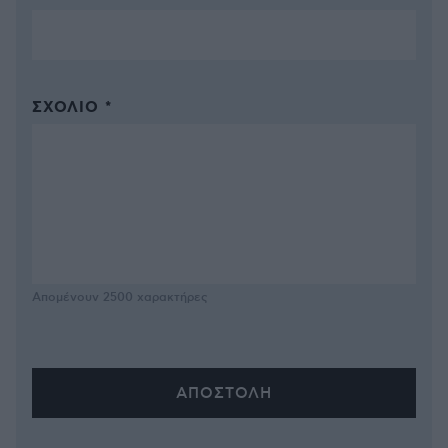
ΣΧΌΛΙΟ *
Απομένουν
2500
χαρακτήρες