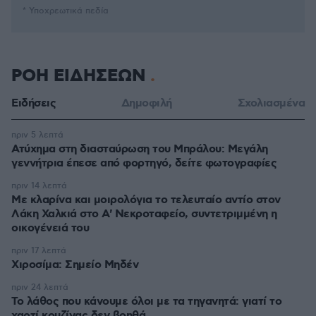
* Υποχρεωτικά πεδία
ΡΟΗ ΕΙΔΗΣΕΩΝ
Ειδήσεις
Δημοφιλή
Σχολιασμένα
πριν 5 λεπτά
Ατύχημα στη διασταύρωση του Μπράλου: Μεγάλη
γεννήτρια έπεσε από φορτηγό, δείτε φωτογραφίες
πριν 14 λεπτά
Με κλαρίνα και μοιρολόγια το τελευταίο αντίο στον
Λάκη Χαλκιά στο A' Νεκροταφείο, συντετριμμένη η
οικογένειά του
πριν 17 λεπτά
Χιροσίμα: Σημείο Μηδέν
πριν 24 λεπτά
Το λάθος που κάνουμε όλοι με τα τηγανητά: γιατί το
χαρτί κουζίνας δεν βοηθά