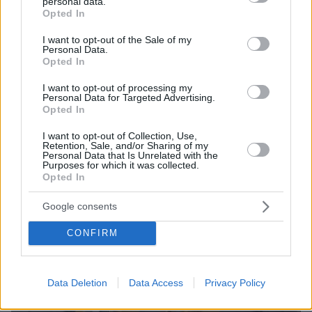
personal data.
grant or deny consent to Google and its third-party tags to
Opted In
use your data for below specified purposes in below Google
consent section.
I want to opt-out of the Sale of my
Personal Data.
Opted In
I want to opt-out of processing my
Personal Data for Targeted Advertising.
Opted In
I want to opt-out of Collection, Use,
Retention, Sale, and/or Sharing of my
Personal Data that Is Unrelated with the
Purposes for which it was collected.
Opted In
06.08.2026, 12:10
Google consents
Πήγαν να κλέψουν καλώδια στον Άγιο Στέφανο, ο
CONFIRM
ένας έπαθε ηλεκτροπληξία και έπεσε από ύψος, οι
δύο συνεργοί του τον παράτησαν νεκρό σε
αυτοκίνητο
Data Deletion
Data Access
Privacy Policy