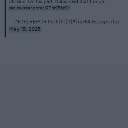
Ukraine. On his part, Rubio said that the US…
pic.twitter.com/l9ThKE6zDi
— NOELREPORTS 🇪🇺 🇺🇦 (@NOELreports)
May 15, 2025