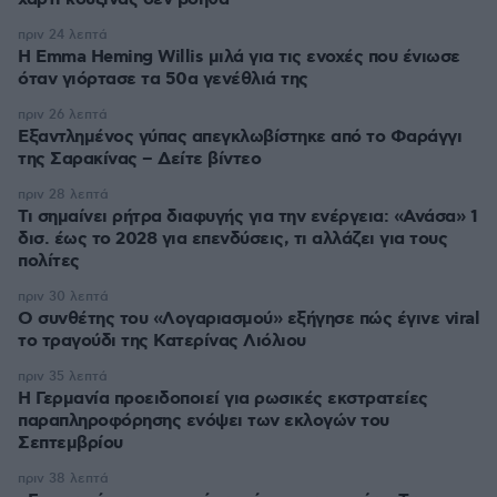
πριν 24 λεπτά
H Emma Heming Willis μιλά για τις ενοχές που ένιωσε
όταν γιόρτασε τα 50α γενέθλιά της
πριν 26 λεπτά
Εξαντλημένος γύπας απεγκλωβίστηκε από το Φαράγγι
της Σαρακίνας – Δείτε βίντεο
πριν 28 λεπτά
Τι σημαίνει ρήτρα διαφυγής για την ενέργεια: «Ανάσα» 1
δισ. έως το 2028 για επενδύσεις, τι αλλάζει για τους
πολίτες
πριν 30 λεπτά
Ο συνθέτης του «Λογαριασμού» εξήγησε πώς έγινε viral
το τραγούδι της Κατερίνας Λιόλιου
πριν 35 λεπτά
Η Γερμανία προειδοποιεί για ρωσικές εκστρατείες
παραπληροφόρησης ενόψει των εκλογών του
Σεπτεμβρίου
πριν 38 λεπτά