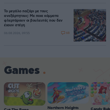
Το μεγάλο παζάρι με τους
ανεξάρτητους: Με ποια κόμματα
φλερτάρουν οι βουλευτές που δεν
έχουν στέγη
68
06.08.2026, 09:55
Games
Northern Heights
Candy Bub
Cut The Rope