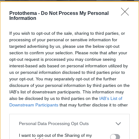
Protothema -
Do Not Process My Personal
Information
If you wish to opt-out of the sale, sharing to third parties, or
processing of your personal or sensitive information for
targeted advertising by us, please use the below opt-out
section to confirm your selection. Please note that after your
πριν μία ώρα
opt-out request is processed you may continue seeing
Η αποκαλυπτική κατάθεση της συζύγου του
interest-based ads based on personal information utilized by
Αφγανού: Πώς γνωρίσαμε τη Λίσα, γιατί
us or personal information disclosed to third parties prior to
υποψιάστηκα ότι ήταν το πτώμα στη βαλίτσα
your opt-out. You may separately opt-out of the further
disclosure of your personal information by third parties on the
IAB’s list of downstream participants. This information may
also be disclosed by us to third parties on the
IAB’s List of
Downstream Participants
that may further disclose it to other
third parties.
Please note that this website/app uses one or more Google
Personal Data Processing Opt Outs
services and may gather and store information including but
not limited to your visit or usage behaviour. You may click to
I want to opt-out of the Sharing of my