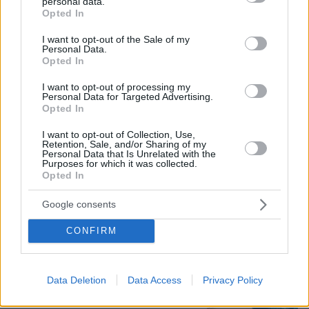
personal data.
08.08.2026, 18:48
grant or deny consent to Google and its third-party tags to
Opted In
Εγκαταλείπει το κόμμα Καρυστιανού και ο
use your data for below specified purposes in below Google
επιχειρηματίας Νίκος Μπρουτζάκης: Καταγγέλλει
consent section.
I want to opt-out of the Sale of my
Personal Data.
κλειστή κάστα, «λένε προδότες και πληρωμένους
Opted In
όσους αποχωρούν»
I want to opt-out of processing my
Personal Data for Targeted Advertising.
Σοβαρό τροχαίο από αναστροφή ΙΧ
Opted In
στην Αθηνών-Σουνίου: Συγκρούστηκε
με μηχανή της ΔΙΑΣ, δύο αστυνομικοί
I want to opt-out of Collection, Use,
Retention, Sale, and/or Sharing of my
τραυματίες, βίντεο
Personal Data that Is Unrelated with the
Purposes for which it was collected.
163
08.08.2026, 23:07
Opted In
Loaded
:
100.00%
Google consents
Για ανθρωποκτονία από αμέλεια
CONFIRM
κατηγορούνται οι γονείς του 4χρονου
και ο ιδιοκτήτης του beach bar στην
Πάρο: Πώς έγινε η τραγωδία
Data Deletion
Data Access
Privacy Policy
105
08.08.2026, 21:22