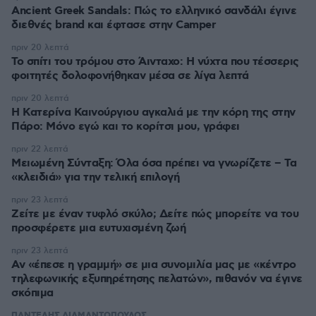
Ancient Greek Sandals: Πώς το ελληνικό σανδάλι έγινε
διεθνές brand και έφτασε στην Camper
πριν 20 λεπτά
Το σπίτι του τρόμου στο Άινταχο: Η νύχτα που τέσσερις
φοιτητές δολοφονήθηκαν μέσα σε λίγα λεπτά
πριν 20 λεπτά
Η Κατερίνα Καινούργιου αγκαλιά με την κόρη της στην
Πάρο: Μόνο εγώ και το κορίτσι μου, γράφει
πριν 22 λεπτά
Μειωμένη Σύνταξη: Όλα όσα πρέπει να γνωρίζετε – Τα
«κλειδιά» για την τελική επιλογή
πριν 23 λεπτά
Ζείτε με έναν τυφλό σκύλο; Δείτε πώς μπορείτε να του
προσφέρετε μια ευτυχισμένη ζωή
πριν 23 λεπτά
Αν «έπεσε η γραμμή» σε μια συνομιλία μας με «κέντρο
τηλεφωνικής εξυπηρέτησης πελατών», πιθανόν να έγινε
σκόπιμα