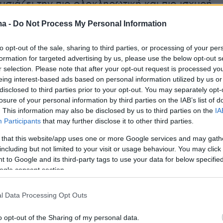
σιάζει την πιο ολοκληρωτική και πιο ισχυρή
απειλή για την εθνική ασφάλεια» των ΗΠΑ,
ma -
Do Not Process My Personal Information
εση που δόθηκε στη δημοσιότητα από το
επικεφαλής των αμερικανικών υπηρεσιών
to opt-out of the sale, sharing to third parties, or processing of your per
ν
Τούλσι Γκάμπαρντ.
formation for targeted advertising by us, please use the below opt-out s
r selection. Please note that after your opt-out request is processed y
eing interest-based ads based on personal information utilized by us or
άλλου ότι το Πεκίνο είναι «ο παράγοντας που
disclosed to third parties prior to your opt-out. You may separately opt-
losure of your personal information by third parties on the IAB’s list of
σσότερο τα συμφέροντα των ΗΠΑ σε παγκόσμι
. This information may also be disclosed by us to third parties on the
IA
Participants
that may further disclose it to other third parties.
 that this website/app uses one or more Google services and may gath
including but not limited to your visit or usage behaviour. You may click 
ν ακρόασή της από τη Γερουσία η Τούλσι
 to Google and its third-party tags to use your data for below specifi
ogle consent section.
λωσε ότι «η Κίνα είναι ο ισχυρότερος
μας ανταγωνιστής», με βάση τις πληροφορίες
l Data Processing Opt Outs
ν οι ΗΠΑ.
o opt-out of the Sharing of my personal data.