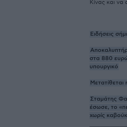
Κίνας και να 
Ειδήσεις σήμ
Αποκαλυπτήρι
στα 880 ευρώ
υπουργικό
Μετατίθεται
Σταμάτης Φα
έσωσε, το «π
χωρίς καβούκ