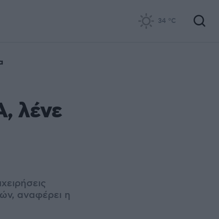
34
°C
α
Α, λένε
ιχειρήσεις
ών, αναφέρει η