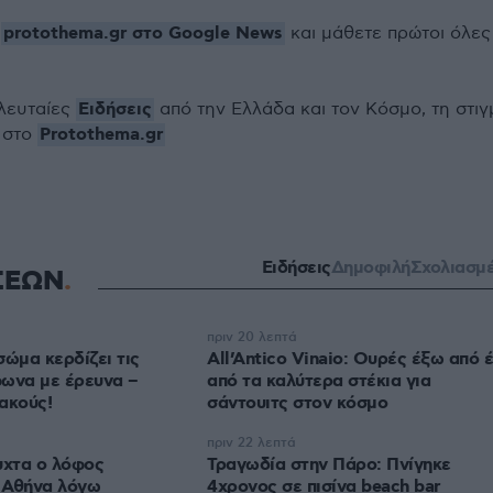
protothema.gr στο Google News
ο
και μάθετε πρώτοι όλες
Ειδήσεις
ελευταίες
από την Ελλάδα και τον Κόσμο, τη στιγ
Protothema.gr
 στο
Ειδήσεις
Δημοφιλή
Σχολιασμ
ΣΕΩΝ
πριν 20 λεπτά
σώμα κερδίζει τις
All’Antico Vinaio: Ουρές έξω από 
φωνα με έρευνα –
από τα καλύτερα στέκια για
ιακούς!
σάντουιτς στον κόσμο
πριν 22 λεπτά
υχτα ο λόφος
Τραγωδία στην Πάρο: Πνίγηκε
 Αθήνα λόγω
4χρονος σε πισίνα beach bar