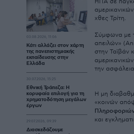
ΗΠΑ σε παγκ
αμερικανικώ
χθες Τρίτη.
Σύμφωνα με τ
03.08.2026, 11:06
απειλών» (Ann
Κάτι αλλάζει στον χάρτη
στην Ταϊβάν κ
της πανεπιστημιακής
εκπαίδευσης στην
αμερικανικών
Ελλάδα
την ασφάλεια
30.07.2026, 15:25
Εθνική Τράπεζα: Η
Η μη διαβαθμ
κορυφαία επιλογή για τη
χρηματοδότηση μεγάλων
«κοινών από
έργων
Πληροφοριώ
και εγκληματ
29.07.2026, 09:39
Διασκεδάζουμε