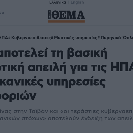
Ελληνικά
English
δα
ΗΠΑ
Κυβερνοεπιθέσεις
Μυστικές υπηρεσίες
Πυρηνικά Όπλ
αποτελεί τη βασική
τική απειλή για τις ΗΠ
ικανικές υπηρεσίες
οριών
ίνας στην Ταϊβάν και «οι τεράστιες κυβερνοεπ
κανικών στόχων» αποτελούν ένδειξη των απειλ