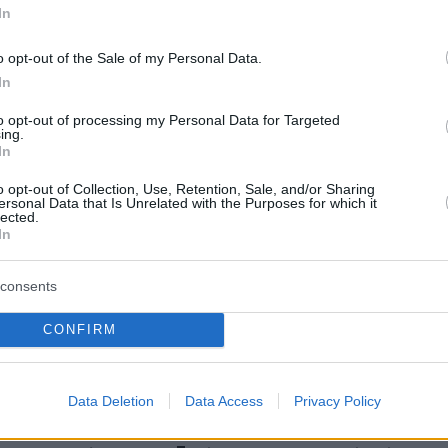
 στρατός αναπτύσσει προηγμένα μέσα όπως
In
 πύραυλοι, "αόρατα" αεροσκάφη, προηγμένα
o opt-out of the Sale of my Personal Data.
λικό κυβερνοπολέμου
και ένα μεγαλύτερο
In
πυρηνικών όπλων
», περιέγραψε η Γκάμπαρντ.
to opt-out of processing my Personal Data for Targeted
ing.
ην έκθεση, «το Πεκίνο θα συνεχίσει να
In
ις βλαπτικές, εξαναγκαστικές και ανατρεπτικές
o opt-out of Collection, Use, Retention, Sale, and/or Sharing
ersonal Data that Is Unrelated with the Purposes for which it
ές του επιρροής» με στόχο να αποδυναμώσει
lected.
 στο εσωτερικό όσο και στο εξωτερικό.
In
consents
CONFIRM
κές υπηρεσίες Πληροφοριών προειδοποιούν
ο Πεκίνο θα προσπαθήσει να αντιταχθεί σε αυτ
εκστρατεία που ενορχηστρώνεται (από την
Data Deletion
Data Access
Privacy Policy
 για να αμαυρωθούν οι διεθνείς σχέσεις της