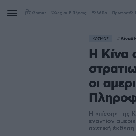
Games
Όλες οι Ειδήσεις
Ελλάδα
Πρωτοσέλι
Κίνα
ΚΟΣΜΟΣ
Η Κίνα 
στρατιω
οι αμερ
Πληροφ
Η «πίεση» της Κ
εναντίον αμερι
σχετική έκθεση