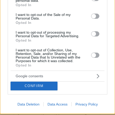
personal data.
grant or deny consent to Google and its third-party tags to
03.08.2026, 10:56
Opted In
use your data for below specified purposes in below Google
Η Smart φοιτητική κατοικία στην καρδιά της Αθήνας
consent section.
I want to opt-out of the Sale of my
Personal Data.
26.07.2026, 09:54
Opted In
Επαγγελματική Εκπαίδευση & Εξειδίκευση: Το Mοντέλο που
σε Bάζει στην Aγορά Eργασίας
I want to opt-out of processing my
Personal Data for Targeted Advertising.
Opted In
ΣΧΟΛΙΑ
(404)
I want to opt-out of Collection, Use,
Retention, Sale, and/or Sharing of my
ΠΡΟΣΘΗΚΗ ΣΧΟΛΙΟΥ
Personal Data that Is Unrelated with the
Purposes for which it was collected.
Opted In
Google consents
Ευλαμπιος
08.03.2025, 01:31
CONFIRM
Το θέμα είναι τι λέει η αγία γραφή και όχι τι κάνει ο
καθένας είτε λέγεται Ρούμπιο είτε Τραμπ είτε
μακρόν..είτε Μήτσος δε μας νοιάζει . Αυτό πουθενά
Data Deletion
Data Access
Privacy Policy
δεν αναφέρεται στη γραφή όπως και τα άλλα των
λαθοδοξων ..ο καθένας απ' αυτούς κάνει απλά ότι