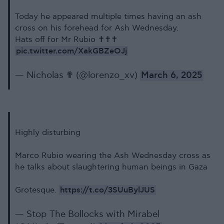
Today he appeared multiple times having an ash
cross on his forehead for Ash Wednesday.
Hats off for Mr Rubio ✝️✝️✝️
pic.twitter.com/XakGBZeOJj
— Nicholas ✟ (@lorenzo_xv)
March 6, 2025
Highly disturbing
Marco Rubio wearing the Ash Wednesday cross as
he talks about slaughtering human beings in Gaza
https://t.co/3SUuBylJUS
Grotesque.
— Stop The Bollocks with Mirabel