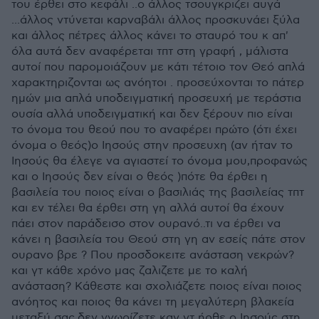
του έρθει στο κεφάλι ..ο άλλος τσουγκριζει αυγά
...άλλος ντύνεται καρναβάλι άλλος προσκυνάει ξύλα
και άλλος πέτρες άλλος κάνει το σταυρό του κ απ'
όλα αυτά δεν αναφέρεται τπτ στη γραφή , μάλιστα
αυτοί που παρομοιάζουν με κάτι τέτοιο τον Θεό απλά
χαρακτηριζονται ως ανόητοι . προσεύχονται το πάτερ
ημών μια απλά υποδειγματική προσευχή με τεράστια
ουσία αλλά υποδειγματική και δεν ξέρουν πιο είναι
το όνομα του θεού που το αναφέρει πρώτο (ότι έχει
όνομα ο θεός)ο Ιησούς στην προσευχη (αν ήταν το
Ιησούς θα έλεγε να αγιαστεί το όνομα μου,προφανώς
και ο Ιησούς δεν είναι ο θεός )πότε θα έρθει η
βασιλεία του ποιος είναι ο βασιλιάς της βασιλείας τπτ
και εν τέλει θα έρθει στη γη αλλά αυτοί θα έχουν
πάει στον παράδεισο στον ουρανό..τι να έρθει να
κάνει η βασιλεία του Θεού στη γη αν εσείς πάτε στον
ουρανο βρε ? Που προσδοκειτε ανάσταση νεκρών?
και γτ κάθε χρόνο μας ζαλιζετε με το καλή
ανάσταση? Κάθεστε και σχολιάζετε ποιος είναι ποιος
ανόητος και ποιος θα κάνει τη μεγαλύτερη βλακεία
μεταξύ σας.δεν γνωρίζετε καν γτ ήρθε ο Ιησούς στη