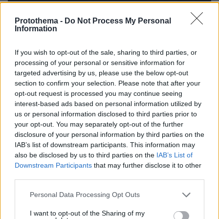
Protothema -
Do Not Process My Personal
Information
If you wish to opt-out of the sale, sharing to third parties, or
processing of your personal or sensitive information for
targeted advertising by us, please use the below opt-out
section to confirm your selection. Please note that after your
opt-out request is processed you may continue seeing
interest-based ads based on personal information utilized by
us or personal information disclosed to third parties prior to
your opt-out. You may separately opt-out of the further
disclosure of your personal information by third parties on the
IAB’s list of downstream participants. This information may
also be disclosed by us to third parties on the
IAB’s List of
Downstream Participants
that may further disclose it to other
third parties.
27.07.2026, 06:00
Please note that this website/app uses one or more Google
Personal Data Processing Opt Outs
Το μέλλον της τεχνολογίας
services and may gather and store information including but
not limited to your visit or usage behaviour. You may click to
I want to opt-out of the Sharing of my