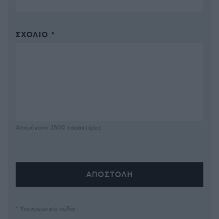
ΣΧΌΛΙΟ *
Απομένουν
2500
χαρακτήρες
* Υποχρεωτικά πεδία