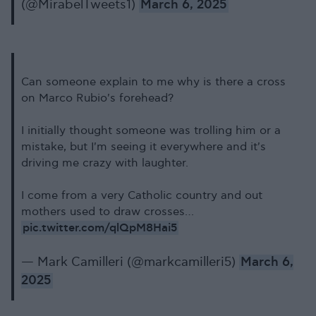
(@MirabelTweets1)
March 6, 2025
Can someone explain to me why is there a cross
on Marco Rubio's forehead?
I initially thought someone was trolling him or a
mistake, but I'm seeing it everywhere and it's
driving me crazy with laughter.
I come from a very Catholic country and out
mothers used to draw crosses…
pic.twitter.com/qlQpM8Hai5
— Mark Camilleri (@markcamilleri5)
March 6,
2025