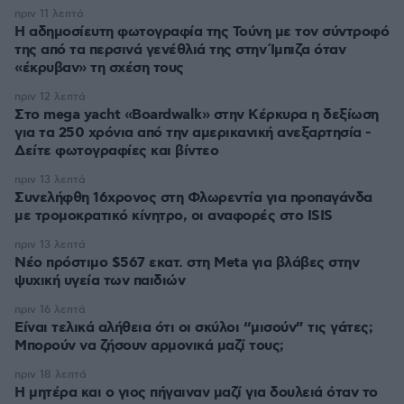
πριν 11 λεπτά
Η αδημοσίευτη φωτογραφία της Τούνη με τον σύντροφό
της από τα περσινά γενέθλιά της στην Ίμπιζα όταν
«έκρυβαν» τη σχέση τους
πριν 12 λεπτά
Στο mega yacht «Boardwalk» στην Κέρκυρα η δεξίωση
για τα 250 χρόνια από την αμερικανική ανεξαρτησία -
Δείτε φωτογραφίες και βίντεο
πριν 13 λεπτά
Συνελήφθη 16χρονος στη Φλωρεντία για προπαγάνδα
με τρομοκρατικό κίνητρο, οι αναφορές στο ISIS
πριν 13 λεπτά
Νέο πρόστιμο $567 εκατ. στη Meta για βλάβες στην
ψυχική υγεία των παιδιών
πριν 16 λεπτά
Είναι τελικά αλήθεια ότι οι σκύλοι “μισούν” τις γάτες;
Μπορούν να ζήσουν αρμονικά μαζί τους;
πριν 18 λεπτά
Η μητέρα και ο γιος πήγαιναν μαζί για δουλειά όταν το