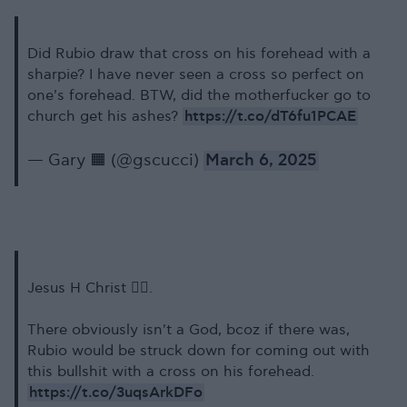
Did Rubio draw that cross on his forehead with a
sharpie? I have never seen a cross so perfect on
one's forehead. BTW, did the motherfucker go to
https://t.co/dT6fu1PCAE
church get his ashes?
— Gary 🟧 (@gscucci)
March 6, 2025
Jesus H Christ 🤦‍♂️.
There obviously isn't a God, bcoz if there was,
Rubio would be struck down for coming out with
this bullshit with a cross on his forehead.
https://t.co/3uqsArkDFo