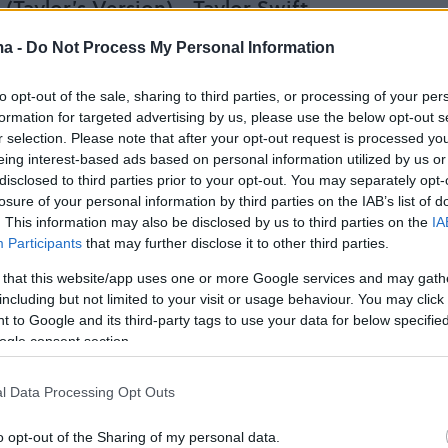
Taylor's Version) - Taylor Swift
ma -
Do Not Process My Personal Information
to opt-out of the sale, sharing to third parties, or processing of your per
formation for targeted advertising by us, please use the below opt-out s
είναι παντρεμένος με πέντε παιδιά», «δεν
r selection. Please note that after your opt-out request is processed y
νο γιατί είναι σύζυγος κάποιας», «αυτή
eing interest-based ads based on personal information utilized by us or
disclosed to third parties prior to your opt-out. You may separately opt-
ίναι η ατάκα πεσίματος που χρησιμοποιεί σε
losure of your personal information by third parties on the IAB’s list of
τική πόλη», «δεν θέλω να είμαι αρνητικός, αλ
. This information may also be disclosed by us to third parties on the
IA
ς που δεν άφησε τρόπο επαφής» ήταν ορισμέ
Participants
that may further disclose it to other third parties.
ικά σχόλια στο βίντεο της 23χρονης.
 that this website/app uses one or more Google services and may gath
including but not limited to your visit or usage behaviour. You may click 
 to Google and its third-party tags to use your data for below specifi
ς, και εκείνοι που υπερασπίστηκαν τον πιλότο
ogle consent section.
α βράσω τα σχόλια σας», «αφήστε ήρεμο ένα
πολαύσει ένα κοπλιμέντο χωρίς καμία
l Data Processing Opt Outs
ιλότος; Τρέξε φίλη μας», «δεν υπάρχει κάτι
o opt-out of the Sharing of my personal data.
 πιστεύει ένα κορίτσι στα παραμύθια».