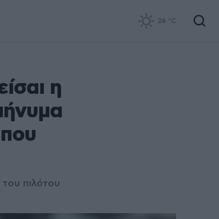
26
°C
είσαι η
 μήνυμα
 που
ς του πιλότου