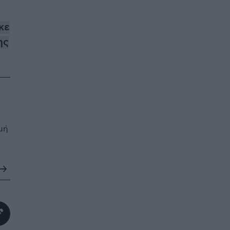
κε
ης
μή