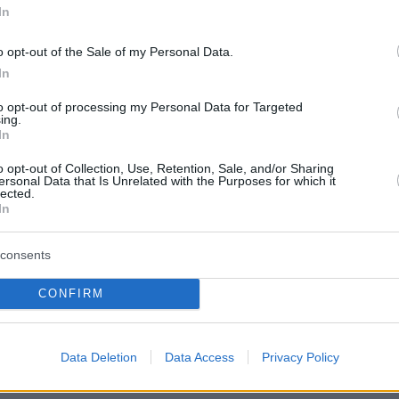
In
ρα βίντεο της Μπόρερ έχουν ταξιδιωτικό
o opt-out of the Sale of my Personal Data.
ε την ίδια να μοιράζεται τις εμπειρίες από τα
In
to opt-out of processing my Personal Data for Targeted
ing.
In
r
 this sound 🤸‍♀️
o opt-out of Collection, Use, Retention, Sale, and/or Sharing
ersonal Data that Is Unrelated with the Purposes for which it
lected.
In
d - molly ˚˖𓍢ִ໋ 💌
consents
CONFIRM
r
tually pouring rain on vacstion rn
Data Deletion
Data Access
Privacy Policy
re We Work Out - Flatland Cavalry & Kaitlin