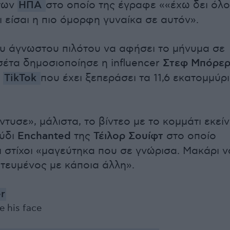
των
ΗΠΑ
στο οποίο της έγραφε ««έχω δει όλ
ι είσαι η πιο όμορφη γυναίκα σε αυτόν».
ου άγνωστου πιλότου να αφήσει το μήνυμα σε
σέτα δημοσιοποίησε η influencer
Στεφ Μπόρε
ο
TikTok
που έχει ξεπεράσει τα 11,6 εκατομμύρ
τυσε», μάλιστα, το βίντεο με το κομμάτι εκεί
ούδι
Enchanted
της
Τέιλορ Σουίφτ
στο οποίο
ι στίχοι «μαγεύτηκα που σε γνώρισα. Μακάρι ν
ωτευμένος με κάποια άλλη».
r
e his face