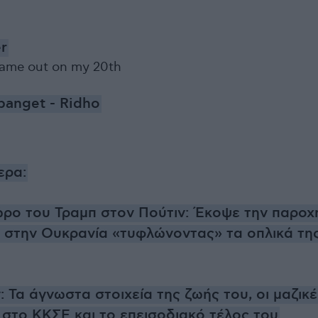
r
came out on my 20th
 banget - Ridho
ερα:
ρο του Τραμπ στον Πούτιν: Έκοψε την παροχ
 στην Ουκρανία «τυφλώνοντας» τα οπλικά τη
: Τα άγνωστα στοιχεία της ζωής του, οι μαζικέ
 στο ΚΚΣΕ και το επεισοδιακό τέλος του