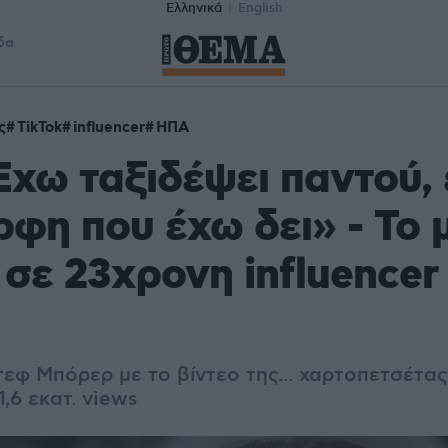
Ελληνικά
English
δα
ς
TikTok
influencer
ΗΠΑ
χω ταξιδέψει παντού, 
ρφη που έχω δει» - Το
 σε 23χρονη influencer
τεφ Μπόρερ με το βίντεο της... χαρτοπετσέτα
1,6 εκατ. views