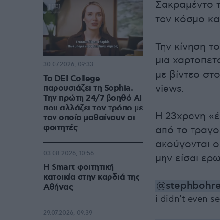
Σακραμέντο 
τον κόσμο κα
Την κίνηση τ
μια χαρτοπετ
30.07.2026, 09:33
με βίντεο στ
Το DEI College
views.
παρουσιάζει τη Sophia.
Την πρώτη 24/7 βοηθό AI
που αλλάζει τον τρόπο με
H 23χρονη «έν
τον οποίο μαθαίνουν οι
φοιτητές
από το τραγ
ακούγονται ο
03.08.2026, 10:56
μην είσαι ερ
Η Smart φοιτητική
κατοικία στην καρδιά της
@stephbohre
Αθήνας
i didn’t even se
29.07.2026, 09:39