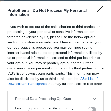
Protothema -
Do Not Process My Personal
Information
If you wish to opt-out of the sale, sharing to third parties, or
processing of your personal or sensitive information for
targeted advertising by us, please use the below opt-out
section to confirm your selection. Please note that after your
opt-out request is processed you may continue seeing
interest-based ads based on personal information utilized by
us or personal information disclosed to third parties prior to
your opt-out. You may separately opt-out of the further
disclosure of your personal information by third parties on the
IAB’s list of downstream participants. This information may
also be disclosed by us to third parties on the
IAB’s List of
Downstream Participants
that may further disclose it to other
third parties.
09.08.2026, 17:36
Please note that this website/app uses one or more Google
Η Γαλλία μπήκε στο καλώδιο, η Τουρκία... στην
Personal Data Processing Opt Outs
services and may gather and store information including but
πρίζα: Σπασμωδικές κινήσεις της Άγκυρας με
not limited to your visit or usage behaviour. You may click to
I want to opt-out of the Sharing of my
παραβιάσεις και αδιαλλαξία στο Κυπριακό