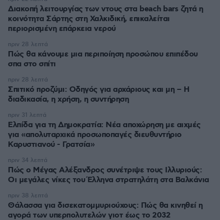
Διακοπή λειτουργίας των ντους στα beach bars ζητά η
κοινότητα Σάρτης στη Χαλκιδική, επικαλείται
περιορισμένη επάρκεια νερού
πριν 28 λεπτά
Πώς θα κάνουμε μια περιποίηση προσώπου επιπέδου
σπα στο σπίτι
πριν 28 λεπτά
Σπιτικό προζύμι: Οδηγός για αρχάριους και μη – Η
διαδικασία, η χρήση, η συντήρηση
πριν 31 λεπτά
Ελπίδα για τη Δημοκρατία: Νέα αποχώρηση με αιχμές
για «απολυταρχικά προσωποπαγές διευθυντήριο
Καρυστιανού - Γρατσία»
πριν 34 λεπτά
Πώς ο Μέγας Αλέξανδρος συνέτριψε τους Ιλλυριούς:
Οι μεγάλες νίκες του Έλληνα στρατηλάτη στα Βαλκάνια
πριν 38 λεπτά
Θάλασσα για δισεκατομμυριούχους: Πώς θα κινηθεί η
αγορά των υπερπολυτελών γιοτ έως το 2032