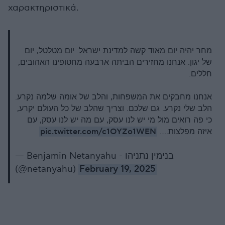
χαρακτηριστικά.
מחר יהיה יום מאוד קשה למדינת ישראל. יום מטלטל, יום
של יגון. אנחנו מחזירים הביתה ארבעה מחטופינו האהובים,
חללים.
אנחנו מחבקים את המשפחות, והלב של אומה שלמה נקרע.
הלב שלי נקרע. גם שלכם. וצריך שהלב של כל העולם יקרע,
כי פה רואים מול מי יש לנו עסק, עם מה יש לנו עסק, עם
pic.twitter.com/c1OYZo1WEN
איזה מפלצות.…
— Benjamin Netanyahu - בנימין נתניהו
(@netanyahu)
February 19, 2025