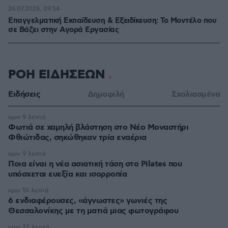
26.07.2026, 09:54
Επαγγελματική Εκπαίδευση & Εξειδίκευση: Το Mοντέλο που
σε Bάζει στην Aγορά Eργασίας
ΡΟΗ ΕΙΔΗΣΕΩΝ
Ειδήσεις
Δημοφιλή
Σχολιασμένα
πριν 9 λεπτά
Φωτιά σε χαμηλή βλάστηση στο Νέο Μοναστήρι
Φθιώτιδας, σηκώθηκαν τρία εναέρια
πριν 9 λεπτά
Ποια είναι η νέα ασιατική τάση στο Pilates που
υπόσχεται ευεξία και ισορροπία
πριν 10 λεπτά
6 ενδιαφέρουσες, «άγνωστες» γωνιές της
Θεσσαλονίκης με τη ματιά μιας φωτογράφου
πριν 22 λεπτά