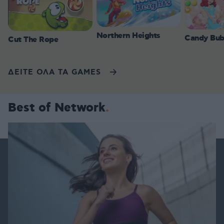
Northern Heights
Candy Bub
Cut The Rope
ΔΕΙΤΕ ΟΛΑ ΤΑ GAMES
Best of Network