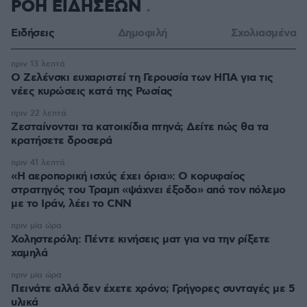
ΡΟΗ ΕΙΔΗΣΕΩΝ
Ειδήσεις
Δημοφιλή
Σχολιασμένα
πριν 13 λεπτά
Ο Ζελένσκι ευχαριστεί τη Γερουσία των ΗΠΑ για τις
νέες κυρώσεις κατά της Ρωσίας
πριν 22 λεπτά
Ζεσταίνονται τα κατοικίδια πτηνά; Δείτε πώς θα τα
κρατήσετε δροσερά
πριν 41 λεπτά
«Η αεροπορική ισχύς έχει όρια»: Ο κορυφαίος
στρατηγός του Τραμπ «ψάχνει έξοδο» από τον πόλεμο
με το Ιράν, λέει το CNN
πριν μία ώρα
Χοληστερόλη: Πέντε κινήσεις ματ για να την ρίξετε
χαμηλά
πριν μία ώρα
Πεινάτε αλλά δεν έχετε χρόνο; Γρήγορες συνταγές με 5
υλικά