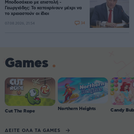
Μποδοσάκειο με επιστολή -
Γεωργιάδης: Το κατακρίνουν μέχρι να
το χρειαστούν οι ίδιοι
34
07.08.2026, 21:54
Games
Northern Heights
Candy Bub
Cut The Rope
ΔΕΙΤΕ ΟΛΑ ΤΑ GAMES