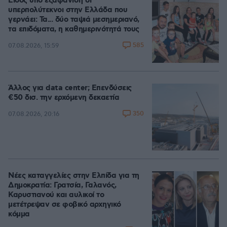
Είδος υπό εξαφάνιση οι
υπερπολύτεκνοι στην Ελλάδα που
γερνάει: Τα... δύο ταψιά μεσημεριανό,
τα επιδόματα, η καθημερινότητά τους
585
07.08.2026, 15:59
Άλλος για data center; Επενδύσεις
€50 δισ. την ερχόμενη δεκαετία
350
07.08.2026, 20:16
Νέες καταγγελίες στην Ελπίδα για τη
Δημοκρατία: Γρατσία, Γαλανός,
Καρυστιανού και αυλικοί το
μετέτρεψαν σε φοβικό αρχηγικό
κόμμα