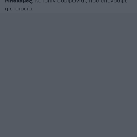
Μπαχάμες
, κατόπιν συμφωνίας που υπέγραψε
η εταιρεία.