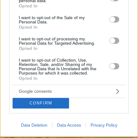
personal data.
grant or deny consent to Google and its third-party tags to
Opted In
use your data for below specified purposes in below Google
consent section.
I want to opt-out of the Sale of my
Personal Data.
Opted In
I want to opt-out of processing my
Personal Data for Targeted Advertising.
Opted In
I want to opt-out of Collection, Use,
07.08.2026, 18:22
Retention, Sale, and/or Sharing of my
«Πόσα θέλεις για το κορίτσι;»: Τουρίστας στην
Personal Data that Is Unrelated with the
Purposes for which it was collected.
Κρήτη ζητά... τιμή για να ασελγήσει σε ανήλικη, τι
Opted In
καταγγέλλει ο ιδιοκτήτης επιχείρησης
Google consents
CONFIRM
Data Deletion
Data Access
Privacy Policy