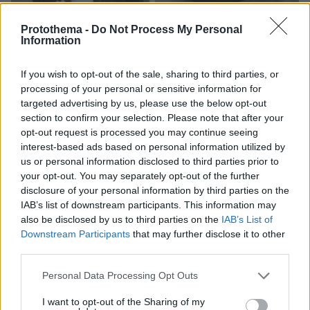
Protothema -
Do Not Process My Personal
Information
07.08.2026, 22:54
Ο «Δράκος» του Λονδίνου: 40χρονος με
If you wish to opt-out of the sale, sharing to third parties, or
προβλήματα όρασης σκότωνε και βίαζε γυναίκες,
processing of your personal or sensitive information for
η αστυνομία τον είχε συλλάβει και τον άφησε
targeted advertising by us, please use the below opt-out
ελεύθερο
section to confirm your selection. Please note that after your
opt-out request is processed you may continue seeing
interest-based ads based on personal information utilized by
us or personal information disclosed to third parties prior to
your opt-out. You may separately opt-out of the further
disclosure of your personal information by third parties on the
IAB’s list of downstream participants. This information may
also be disclosed by us to third parties on the
IAB’s List of
Downstream Participants
that may further disclose it to other
third parties.
Please note that this website/app uses one or more Google
Personal Data Processing Opt Outs
services and may gather and store information including but
not limited to your visit or usage behaviour. You may click to
I want to opt-out of the Sharing of my