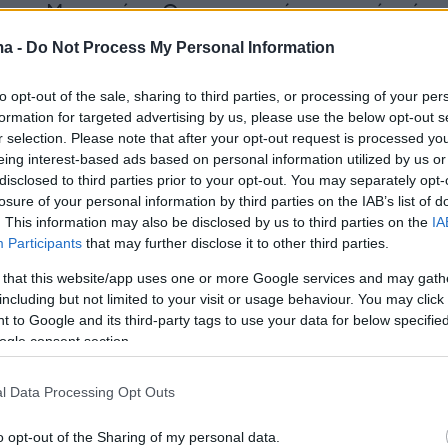
 της Μεσογείου. Οι εγκαταστάσεις αυτές είναι
 τον ανεφοδιασμό και την επισκευή των ρωσικ
ma -
Do Not Process My Personal Information
οίων. Το 2015 οι Ρώσοι πρόσθεσαν άλλη μια
ική, στο Χμεϊμίμ, λίγο βορειότερα.
to opt-out of the sale, sharing to third parties, or processing of your per
formation for targeted advertising by us, please use the below opt-out s
r selection. Please note that after your opt-out request is processed y
ον Πιερ Ραζού, διευθυντή του Μεσογειακού
eing interest-based ads based on personal information utilized by us or
ρατηγικών Μελετών (FMES), στα τέλη Ιουλίου 
disclosed to third parties prior to your opt-out. You may separately opt-
losure of your personal information by third parties on the IAB’s list of
αν στη Συρία 22 μαχητικά αεροσκάφη, καμιά
. This information may also be disclosed by us to third parties on the
IA
τικά ελικόπτερα και μη επανδρωμένα
Participants
that may further disclose it to other third parties.
.000 στρατιώτες και 3.000 μισθοφόρους, μετ
 that this website/app uses one or more Google services and may gath
 ενισχύσεων στην Ουκρανία. Οι δυνάμεις αυτ
including but not limited to your visit or usage behaviour. You may click 
ιάσπαρτες: από τα παράλια μέχρι τα σύνορα με
 to Google and its third-party tags to use your data for below specifi
ogle consent section.
κοντά στο Κομπάνι, τη Τζαραμπλούς και το
ώς και στη Ράκα και την Παλμύρα, κοντά στη
l Data Processing Opt Outs
o opt-out of the Sharing of my personal data.