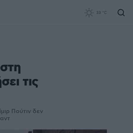
33
°C
 στη
σει τις
μιρ Πούτιν δεν
σαντ