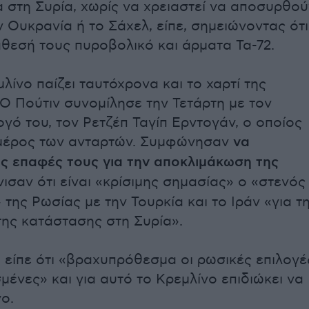
 στη Συρία, χωρίς να χρειαστεί να αποσυρθού
ν Ουκρανία ή το Σάχελ, είπε, σημειώνοντας ότι
άθεσή τους πυροβολικό και άρματα Τα-72.
λίνο παίζει ταυτόχρονα και το χαρτί της
 Ο Πούτιν συνομίλησε την Τετάρτη με τον
γό του, τον Ρετζέπ Ταγίπ Ερντογάν, ο οποίος
 μέρος των ανταρτών. Συμφώνησαν
να
ις επαφές τους για την αποκλιμάκωση της
νισαν ότι είναι «κρίσιμης σημασίας» ο «στενός
της Ρωσίας με την Τουρκία και το Ιράν «για τ
ης κατάστασης στη Συρία».
 είπε ότι «βραχυπρόθεσμα οι ρωσικές επιλογέ
σμένες» και για αυτό το Κρεμλίνο επιδιώκει να
ο.