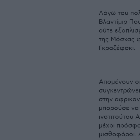
Λόγω του πο
Βλαντίμιρ Πού
ούτε εξοπλισ
της Μόσχας φ
Γκραζέφσκι.
Απομένουν οι
συγκεντρώνει 
στην αφρικαν
μπορούσε να 
ινστιτούτου 
μέχρι πρόσφα
μισθοφόροι. 