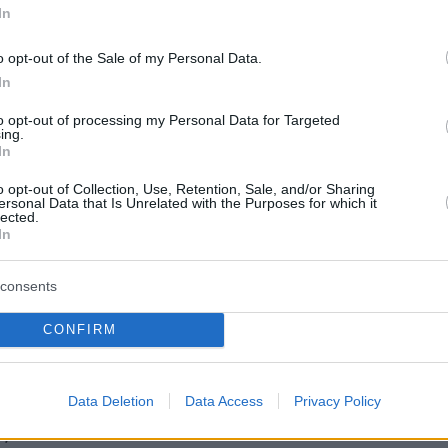
α πολεμήσουν τη Χάγιατ Ταχρίρ αλ Σαμ, θα
In
οσυρθούν από ορισμένες θέσεις κλειδιά, τις
o opt-out of the Sale of my Personal Data.
δεν θέλουν να αφήσουν στους Αμερικανούς,
In
 ή τους Τούρκους, που διαθέτουν επίσης
to opt-out of processing my Personal Data for Targeted
ν περιοχή.
ing.
In
o opt-out of Collection, Use, Retention, Sale, and/or Sharing
ersonal Data that Is Unrelated with the Purposes for which it
 που πολλοί θεωρούσαν ότι
είχαν ηττηθεί
lected.
οχεύουν πλέον τη Δαμασκό. Και αρχίζουν να
In
ις ρωσικές βάσεις από τις δυνάμεις του
consents
θεστώτος.
CONFIRM
ίζουν να φοβούνται για τις βάσεις τους, τις
ν οπωσδήποτε να κρατήσουν», είπε ο Νταβίντ
Data Deletion
Data Access
Privacy Policy
, του Ινστιτούτου Διεθνών και Στρατηγικών
).