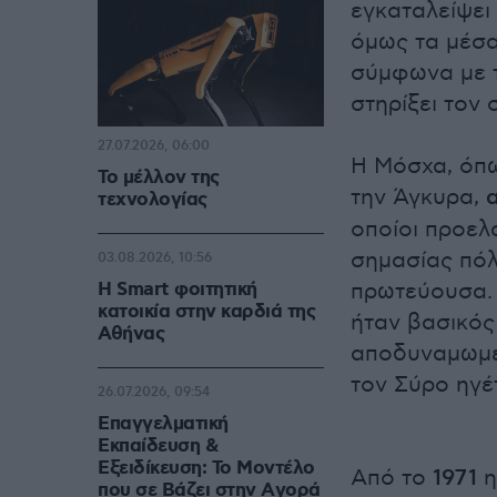
εγκαταλείψει 
όμως τα μέσα
σύμφωνα με τ
στηρίξει τον 
27.07.2026, 06:00
Η Μόσχα, όπω
Το μέλλον της
την Άγκυρα,
τεχνολογίας
οποίοι προελ
σημασίας πόλ
03.08.2026, 10:56
Η Smart φοιτητική
πρωτεύουσα. 
κατοικία στην καρδιά της
ήταν βασικός
Αθήνας
αποδυναμωμέν
τον Σύρο ηγέτ
26.07.2026, 09:54
Επαγγελματική
Εκπαίδευση &
Εξειδίκευση: Το Mοντέλο
Από το
1971
η
που σε Bάζει στην Aγορά