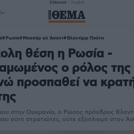
Ελληνικά
English
δα
ό
Ρωσία
Μπασάρ αλ Άσαντ
Βλαντίμιρ Πούτιν
ολη θέση η Ρωσία -
αμωμένος ο ρόλος της
νώ προσπαθεί να κρατή
της
ου στην Ουκρανία, ο Ρώσος πρόεδρος Βλαντί
έσει ούτε στρατιώτες, ούτε εξοπλισμό στον Ά