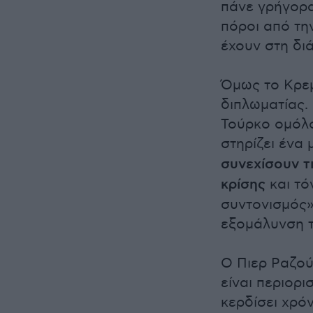
πάνε γρήγορα
πόροι από τη
έχουν στη δι
Όμως το Κρεμ
διπλωματίας.
Τούρκο ομόλο
στηρίζει ένα
συνεχίσουν τ
κρίσης
και τό
συντονισμός» 
εξομάλυνση τ
Ο Πιερ Ραζού
είναι περιορι
κερδίσει χρόν