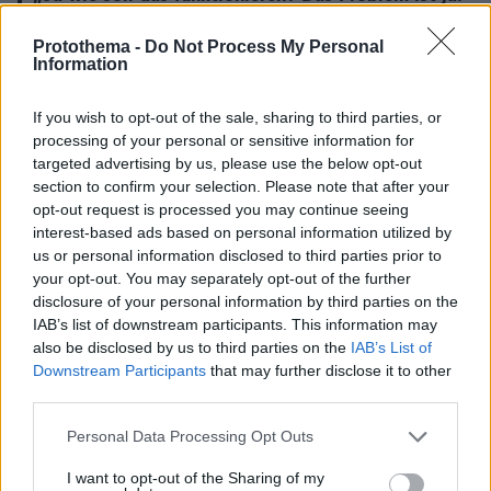
Sie können die Grenzen nicht schließen.“
Protothema -
Do Not Process My Personal
Information
„Es gibt den Aufnahmestopp nicht!“
#Solingen
#Migration
pic.twitter.com/2gemy7gSob
If you wish to opt-out of the sale, sharing to third parties, or
processing of your personal or sensitive information for
— Mittelstand in Mittelfranken
targeted advertising by us, please use the below opt-out
(@MittelstandMfr)
August 26, 2024
section to confirm your selection. Please note that after your
opt-out request is processed you may continue seeing
interest-based ads based on personal information utilized by
us or personal information disclosed to third parties prior to
your opt-out. You may separately opt-out of the further
disclosure of your personal information by third parties on the
Το 2024, η Άννε Βιλ αποφάσισε να παρουσιάζει
IAB’s list of downstream participants. This information may
also be disclosed by us to third parties on the
IAB’s List of
Politik mit Anne Will
ένα εβδομαδιαίο podcast,
Downstream Participants
that may further disclose it to other
(Πολιτική με την Άννε Βιλ)
προκειμένου να
third parties.
μπορεί να αφιερώσει περισσότερο χρόνο στην
Please note that this website/app uses one or more Google
προσωπική της ζωή.
Personal Data Processing Opt Outs
services and may gather and store information including but
not limited to your visit or usage behaviour. You may click to
I want to opt-out of the Sharing of my