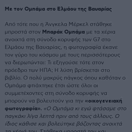
Με τον Ομπάμα στο Ελμάου της Βαυαρίας
Από τότε που η Άνγκελα Μέρκελ στάθηκε
Μπαράκ Ομπάμα
μπροστά στον
με τα χέρια
ανοιχτά στη σύνοδο κορυφής των G7 στο
Ελμάου της Βαυαρίας, η φωτογραφία έκανε
τον γύρο του κόσμου με τους περισσότερους
να διερωτώνται: Τι εξηγούσε τότε στον
πρόεδρο των ΗΠΑ; Η λύση βρίσκεται στο
βιβλίο. Ο πολύ μακρύς πάγκος όπου καθόταν ο
Ομπάμα φτιάχτηκε έτσι ώστε όλοι οι
συμμετέχοντες στη σύνοδο κορυφής να
«οικογενειακή
μπορούν να βολευτούν για την
φωτογραφία».
«Ο Ομπάμα κι εγώ φτάσαμε στο
παγκάκι λίγα λεπτά πριν από τους άλλους. Ο
ίδιος κάθισε και βολεύτηκε βάζοντας ανοιχτά
τα χέριά του. Στάθηκα μπροστά του και