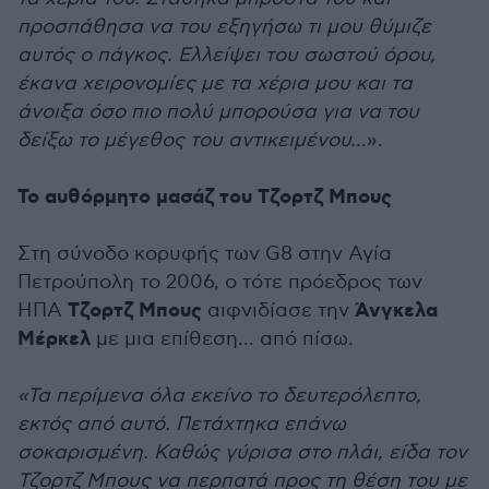
προσπάθησα να του εξηγήσω τι μου θύμιζε
αυτός ο πάγκος. Ελλείψει του σωστού όρου,
έκανα χειρονομίες με τα χέρια μου και τα
άνοιξα όσο πιο πολύ μπορούσα για να του
δείξω το μέγεθος του αντικειμένου.
..».
Το αυθόρμητο μασάζ του Τζορτζ Μπους
Στη σύνοδο κορυφής των G8 στην Αγία
Πετρούπολη το 2006, ο τότε πρόεδρος των
Τζορτζ Μπους
Άνγκελα
ΗΠΑ
αιφνιδίασε την
Μέρκελ
με μια επίθεση... από πίσω.
«Τα περίμενα όλα εκείνο το δευτερόλεπτο,
εκτός από αυτό. Πετάχτηκα επάνω
σοκαρισμένη. Καθώς γύρισα στο πλάι, είδα τον
Τζορτζ Μπους να περπατά προς τη θέση του με