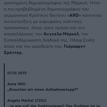
αγαπημένη δημοσιογράφος της Μέρκελ. Ήταν
η πιο προβεβλημένη δημοσιογράφος του
ARD
γερμανικού Κρατικού δικτύου «
» κάνοντας
συνεντεύξεις με κορυφαίες πολιτικές
προσωπικές, όπως τρεις πρώην και νυν
Άνγκελα Μέρκελ
καγκελάριους: την
, τον
Σοσιαλδημοκράτη διάδοχό της, Όλαφ Σολτς
Γκέρχαρντ
όπως και τον ομοιδεάτη του,
Σρέντερ.
07.10.2015
Anne Will:
„Brauchen wir einen Aufnahmestopp?“
Angela Merkel (CDU):
„Ja wie soll das funktionieren? Das Problem ist ja: