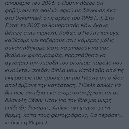
Ιανουάριο του 2006, ο Πούτιν ήξερε ότι
φοβόμουν τα σκυλιά, αφού με δάγκωσε ένα
στο Uckermark στις αρχές του 1995 [...]. Στο
Σότσι το 2007, το λαμπραντόρ Κόνι έκανε
βόλτες στην περιοχή. Καθώς ο Πούτιν και εγώ
καθίσαμε και ποζάραμε στις κάμερες μόλις
συναντηθήκαμε ώστε να μπορούν να μας
βγάλουν φωτογραφίες, προσπάθησα να
αγνοήσω την ύπαρξη του σκυλιού, παρόλο που
κινούνταν σχεδόν δίπλα μου. Κατάλαβα από τις
εκφράσεις του προσώπου του Πούτιν ότι ο ίδος
απολάμβανε την κατάσταση. Ήθελε απλώς να
δει πώς αντιδρά ένα άτομο όταν βρίσκεται σε
δύσκολη θέση; Ήταν για τον ίδιο μια μικρή
επίδειξη δύναμης; Απλώς σκέφτηκα: μείνε
ήρεμη, κοίτα τους φωτογράφους, θα περάσει»
,
γράφει η Μέρκελ.