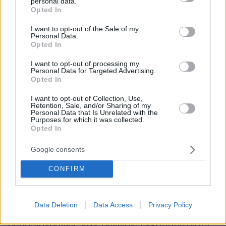
Bild
Όπως γράφει η γερμανική εφημερίδα «
», η
personal data.
grant or deny consent to Google and its third-party tags to
Opted In
Άννε Βιλ
παντρεύτηκε τo 2016 τη συνάδελφό
use your data for below specified purposes in below Google
consent section.
Μίριαμ Μέκελ
της
αλλά ο γάμος τους δεν
I want to opt-out of the Sale of my
Personal Data.
μακροημέρευσε.
Opted In
I want to opt-out of processing my
Τρία χρόνια αργότερα, Βιλ και Μίριαμ
Personal Data for Targeted Advertising.
ανακοίνωσαν το χωρισμό τους.
Opted In
I want to opt-out of Collection, Use,
Retention, Sale, and/or Sharing of my
Οι «κακές γλώσσες» λένε ότι η Μίριαλ είχε
Personal Data that Is Unrelated with the
ανάρμοστη σχέση στη διάρκεια του έγγαμου
Purposes for which it was collected.
Opted In
βίου. Η Βιλ κατάλαβε ότι ο έρωτας με έρωτα
περνάει. Ξεπέρασε το διαζύγιο καθώς
Google consents
ερωτεύτηκε μία συγγραφέα με σχεδόν τα μισά
CONFIRM
της χρόνια. Σύντροφός της είναι η Ελένε
Γέγκεμαν, κατά 26 χρόνια μικρότερή της.
Data Deletion
Data Access
Privacy Policy
Στις 13 Ιανουαρίου του 2024, η 56χρονη
δημοσιογράφος είχε δηλώσει ξεκαθαρίζοντας