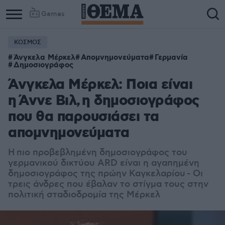
Games
ΚΟΣΜΟΣ
Column
Column
Άνγκελα Μέρκελ
Απομνημονεύματα
Γερμανία
1
2
Δημοσιογράφος
Άνγκελα Μέρκελ: Ποια είναι
η Άννε Βιλ, η δημοσιογράφος
που θα παρουσιάσει τα
απομνημονεύματα
Η πιο προβεβλημένη δημοσιογράφος του
γερμανικού δικτύου ARD είναι η αγαπημένη
δημοσιογράφος της πρώην Καγκελαρίου
- Οι
τρεις άνδρες που έβαλαν το στίγμα τους στην
πολιτική σταδιοδρομία της Μέρκελ