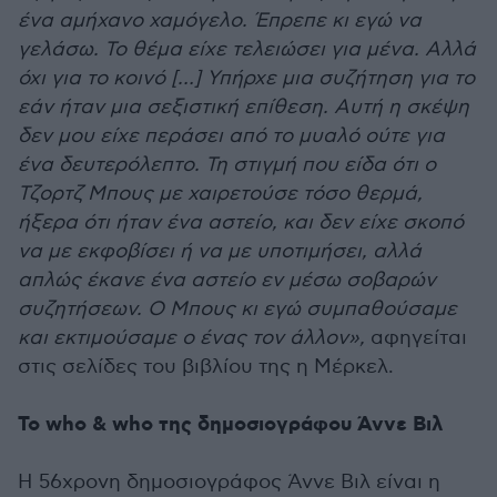
ένα αμήχανο χαμόγελο. Έπρεπε κι εγώ να
γελάσω. Το θέμα είχε τελειώσει για μένα. Αλλά
όχι για το κοινό […] Υπήρχε μια συζήτηση για το
εάν ήταν μια σεξιστική επίθεση. Αυτή η σκέψη
δεν μου είχε περάσει από το μυαλό ούτε για
ένα δευτερόλεπτο. Τη στιγμή που είδα ότι ο
Τζορτζ Μπους με χαιρετούσε τόσο θερμά,
ήξερα ότι ήταν ένα αστείο, και δεν είχε σκοπό
να με εκφοβίσει ή να με υποτιμήσει, αλλά
απλώς έκανε ένα αστείο εν μέσω σοβαρών
συζητήσεων. Ο Μπους κι εγώ συμπαθούσαμε
και εκτιμούσαμε ο ένας τον άλλον»,
αφηγείται
στις σελίδες του βιβλίου της η Μέρκελ.
Το who & who της δημοσιογράφου Άννε Βιλ
Η 56χρονη δημοσιογράφος Άννε Βιλ είναι η