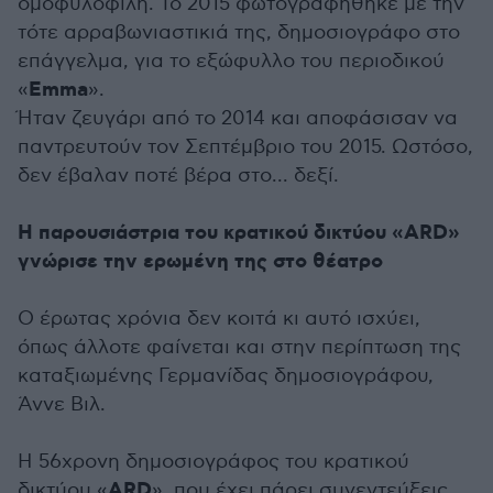
ομοφυλόφιλη. Το 2015 φωτογραφήθηκε με την
τότε αρραβωνιαστικιά της, δημοσιογράφο στο
επάγγελμα, για το εξώφυλλο του περιοδικού
Emma
«
».
Ήταν ζευγάρι από το 2014 και αποφάσισαν να
παντρευτούν τον Σεπτέμβριο του 2015. Ωστόσο,
δεν έβαλαν ποτέ βέρα στο... δεξί.
Η παρουσιάστρια του κρατικού δικτύου «ARD»
γνώρισε την ερωμένη της στο θέατρο
Ο έρωτας χρόνια δεν κοιτά κι αυτό ισχύει,
όπως άλλοτε φαίνεται και στην περίπτωση της
καταξιωμένης Γερμανίδας δημοσιογράφου,
Άννε Βιλ.
Η 56χρονη δημοσιογράφος του κρατικού
ARD
δικτύου «
», που έχει πάρει συνεντεύξεις