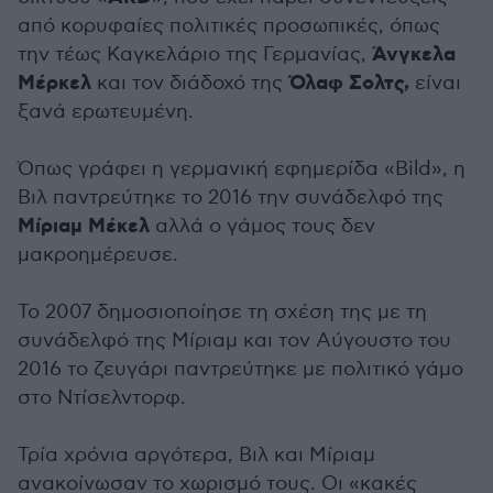
από κορυφαίες πολιτικές προσωπικές, όπως
Άνγκελα
την τέως Καγκελάριο της Γερμανίας,
Μέρκελ
Όλαφ Σολτς,
και τον διάδοχό της
είναι
ξανά ερωτευμένη.
Όπως γράφει η γερμανική εφημερίδα «Bild», η
Βιλ παντρεύτηκε τo 2016 την συνάδελφό της
Μίριαμ Μέκελ
αλλά ο γάμος τους δεν
μακροημέρευσε.
Το 2007 δημοσιοποίησε τη σχέση της με τη
συνάδελφό της Μίριαμ και τον Αύγουστο του
2016 το ζευγάρι παντρεύτηκε με πολιτικό γάμο
στο Ντίσελντορφ.
Τρία χρόνια αργότερα, Βιλ και Μίριαμ
ανακοίνωσαν το χωρισμό τους. Οι «κακές