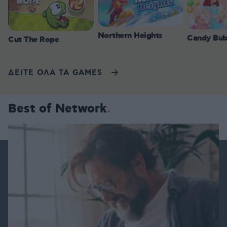
Northern Heights
Candy Bub
Cut The Rope
ΔΕΙΤΕ ΟΛΑ ΤΑ GAMES
Best of Network