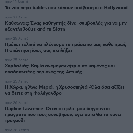
πριν 15 λεπτά
Τα νέα nepo babies που κάνουν απόβαση στο Hollywood
πριν 23 λεπτά
Kαύσωνας: Ένας καθηγητής δίνει συμβουλές για να μην
εξαντληθούμε από τη ζέστη
πριν 25 λεπτά
Πρέπει τελικά να πλένουμε το πρόσωπό μας κάθε πρωί;
Η απάντηση ίσως σας εκπλήξει
πριν 25 λεπτά
Χαρδαλιάς: Καμία ανεμογεννήτρια σε καμένες και
αναδασωτέες περιοχές της Αττικής
πριν 25 λεπτά
Η Χώρα, η Άνω Μεριά, η Χρυσοσπηλιά -Όλα όσα αξίζει
να δείτε στη Φολέγανδρο
πριν 26 λεπτά
Daphne Lawrence: Όταν οι φίλοι μου διηγούνται
πράγματα που τους συνέβησαν, εγώ αυτά θα τα κάνω
τραγούδι
πριν 28 λεπτά