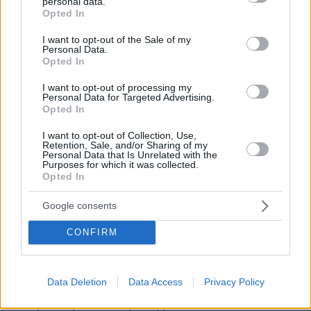
personal data.
grant or deny consent to Google and its third-party tags to
Opted In
use your data for below specified purposes in below Google
consent section.
I want to opt-out of the Sale of my
Personal Data.
Opted In
I want to opt-out of processing my
Personal Data for Targeted Advertising.
Opted In
I want to opt-out of Collection, Use,
Retention, Sale, and/or Sharing of my
Personal Data that Is Unrelated with the
Purposes for which it was collected.
Opted In
Google consents
CONFIRM
08.08.2026, 09:25
Βίντεο: Μεθυσμένη σκότωσε νύφη λίγες ώρες
Data Deletion
Data Access
Privacy Policy
μετά τον γάμο της και στο τμήμα ζητούσε
κλαίγοντας τον πατέρα της