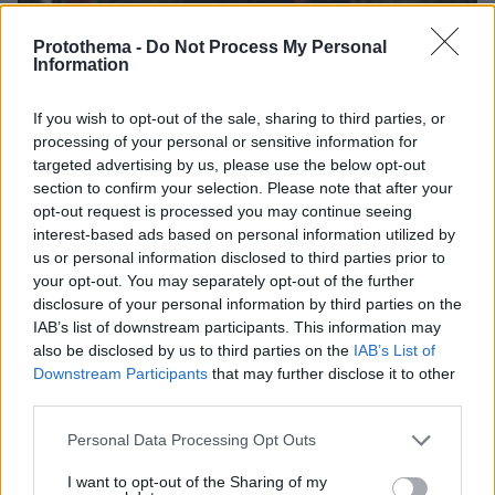
Protothema -
Do Not Process My Personal
Information
If you wish to opt-out of the sale, sharing to third parties, or
processing of your personal or sensitive information for
targeted advertising by us, please use the below opt-out
section to confirm your selection. Please note that after your
opt-out request is processed you may continue seeing
interest-based ads based on personal information utilized by
us or personal information disclosed to third parties prior to
your opt-out. You may separately opt-out of the further
08.08.2026, 08:57
disclosure of your personal information by third parties on the
Το «σκουλήκι του διαβόλου» που ζει 1,3 χιλιόμετρα
IAB’s list of downstream participants. This information may
κάτω από τη Γη και αλλάζει όσα γνωρίζαμε για τη
also be disclosed by us to third parties on the
IAB’s List of
ζωή: «Οι άνθρωποι δεν κυβερνάμε τον κόσμο»
Downstream Participants
that may further disclose it to other
third parties.
Please note that this website/app uses one or more Google
Personal Data Processing Opt Outs
services and may gather and store information including but
not limited to your visit or usage behaviour. You may click to
I want to opt-out of the Sharing of my