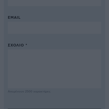
EMAIL
ΣΧΌΛΙΟ *
Απομένουν
2500
χαρακτήρες