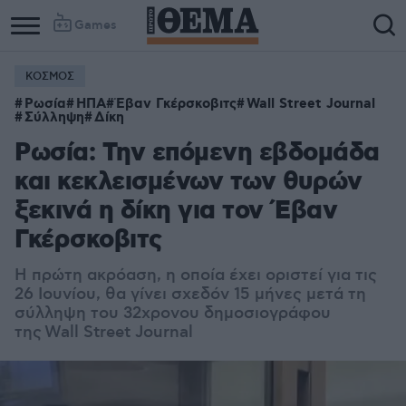
Games
ΚΟΣΜΟΣ
Column
Column
Ρωσία
ΗΠΑ
Έβαν Γκέρσκοβιτς
Wall Street Journal
1
2
Σύλληψη
Δίκη
Ρωσία: Την επόμενη εβδομάδα
και κεκλεισμένων των θυρών
ξεκινά η δίκη για τον Έβαν
Γκέρσκοβιτς
Η πρώτη ακρόαση, η οποία έχει οριστεί για τις
26 Ιουνίου, θα γίνει σχεδόν 15 μήνες μετά τη
σύλληψη του 32χρονου δημοσιογράφου
της Wall Street Journal