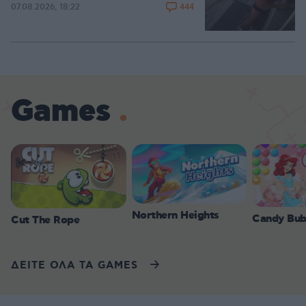
444
07.08.2026, 18:22
Games
Northern Heights
Candy Bub
Cut The Rope
ΔΕΙΤΕ ΟΛΑ ΤΑ GAMES