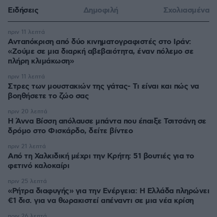
Ειδήσεις
Δημοφιλή
Σχολιασμένα
πριν 11 λεπτά
Ανταπόκριση από δύο κινηματογραφιστές στο Ιράν:
«Ζούμε σε μια διαρκή αβεβαιότητα, έναν πόλεμο σε
πλήρη κλιμάκωση»
πριν 11 λεπτά
Στρες των μουστακιών της γάτας- Τι είναι και πώς να
βοηθήσετε το ζώο σας
πριν 20 λεπτά
Η Άννα Βίσση απόλαυσε μπάντα που έπαιξε Τσιτσάνη σε
δρόμο στο Φισκάρδο, δείτε βίντεο
πριν 21 λεπτά
Από τη Χαλκιδική μέχρι την Κρήτη: 51 βουτιές για το
φετινό καλοκαίρι
πριν 25 λεπτά
«Ρήτρα διαφυγής» για την Ενέργεια: Η Ελλάδα πληρώνει
€1 δισ. για να θωρακιστεί απέναντι σε μια νέα κρίση
πριν 26 λεπτά