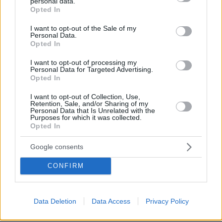
personal data.
grant or deny consent to Google and its third-party tags to
Opted In
use your data for below specified purposes in below Google
Ειδήσεις σήμερα:
consent section.
I want to opt-out of the Sale of my
Personal Data.
Opted In
Καιρός: Έρχεται τετραήμερο ζέστης - Κάθε
μέρα και πιο υψηλή η θερμοκρασία, στους 36
I want to opt-out of processing my
Personal Data for Targeted Advertising.
την Δευτέρα
Opted In
Βασίλης Καρράς: Δημοσιεύθηκε η διαθήκη του
I want to opt-out of Collection, Use,
Retention, Sale, and/or Sharing of my
– Ποιοι είναι οι δύο άνθρωποι που κληρονομούν
Personal Data that Is Unrelated with the
Purposes for which it was collected.
την περιουσία των 10 εκατ. ευρώ
Opted In
Google consents
Ο «βιαστής με την κακή αναπνοή» συνελήφθη
μετά από 16 χρόνια στην Καλιφόρνια
CONFIRM
protothema.gr στο Google News
Ακολουθήστε το
Data Deletion
Data Access
Privacy Policy
και μάθετε πρώτοι όλες τις ειδήσεις