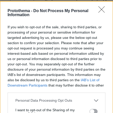
ότι αποφάσισε να τρέξει σε 36 μαραθωνίους
Protothema -
Do Not Process My Personal
μέσα σε διάστημα 36 ημερών
και τελικά τα
Information
κατάφερε, όπως γράφει η βρετανική
εφημερίδα. Την τελευταία φορά που έτρεξε,
If you wish to opt-out of the sale, sharing to third parties, or
ήταν στον μαραθώνιο του Εδιμβούργου.
processing of your personal or sensitive information for
targeted advertising by us, please use the below opt-out
section to confirm your selection. Please note that after your
Τι είναι η κυστική ίνωση
opt-out request is processed you may continue seeing
interest-based ads based on personal information utilized by
Σημειώνεται ότι η κυστική ίνωση από την οποία
us or personal information disclosed to third parties prior to
πάσχει η 32χρονη Βρετανίδα, είναι μια
your opt-out. You may separately opt-out of the further
disclosure of your personal information by third parties on the
γενετική, κληρονομική, μη μεταδοτική
IAB’s list of downstream participants. This information may
ασθένεια.
also be disclosed by us to third parties on the
IAB’s List of
Downstream Participants
that may further disclose it to other
Ένα ελαττωματικό γονίδιο προκαλεί το σώμα να
third parties.
παράγει μια αφύσικα παχιά, κολλώδη βλέννα
Please note that this website/app uses one or more Google
Personal Data Processing Opt Outs
που φράζει τους πνεύμονες και οδηγεί σε
services and may gather and store information including but
επικίνδυνες μολύνσεις.
not limited to your visit or usage behaviour. You may click to
I want to opt-out of the Sharing of my