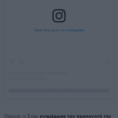
View this post on Instagram
A post shared by Sophie Grace Holmes (@sophiegraceholmes)
ενημέρωσε τον προπονητή της
Πέρυσι, η Σόφι