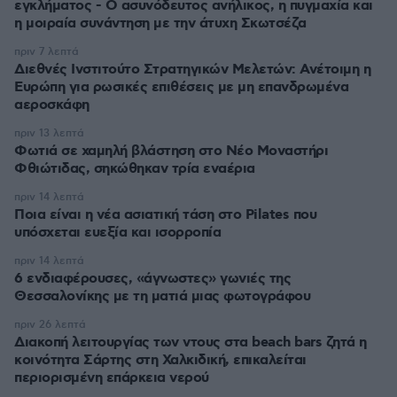
εγκλήματος - Ο ασυνόδευτος ανήλικος, η πυγμαχία και
η μοιραία συνάντηση με την άτυχη Σκωτσέζα
πριν 7 λεπτά
Διεθνές Ινστιτούτο Στρατηγικών Μελετών: Ανέτοιμη η
Ευρώπη για ρωσικές επιθέσεις με μη επανδρωμένα
αεροσκάφη
πριν 13 λεπτά
Φωτιά σε χαμηλή βλάστηση στο Νέο Μοναστήρι
Φθιώτιδας, σηκώθηκαν τρία εναέρια
πριν 14 λεπτά
Ποια είναι η νέα ασιατική τάση στο Pilates που
υπόσχεται ευεξία και ισορροπία
πριν 14 λεπτά
6 ενδιαφέρουσες, «άγνωστες» γωνιές της
Θεσσαλονίκης με τη ματιά μιας φωτογράφου
πριν 26 λεπτά
Διακοπή λειτουργίας των ντους στα beach bars ζητά η
κοινότητα Σάρτης στη Χαλκιδική, επικαλείται
περιορισμένη επάρκεια νερού