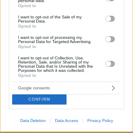
personal data.
grant or deny consent to Google and its third-party tags to
Opted In
use your data for below specified purposes in below Google
consent section.
I want to opt-out of the Sale of my
Personal Data.
Opted In
I want to opt-out of processing my
Personal Data for Targeted Advertising.
Opted In
I want to opt-out of Collection, Use,
Retention, Sale, and/or Sharing of my
Personal Data that Is Unrelated with the
Purposes for which it was collected.
Opted In
Google consents
CONFIRM
Data Deletion
Data Access
Privacy Policy