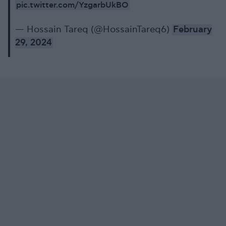
pic.twitter.com/YzgarbUkBO
— Hossain Tareq (@HossainTareq6)
February
29, 2024