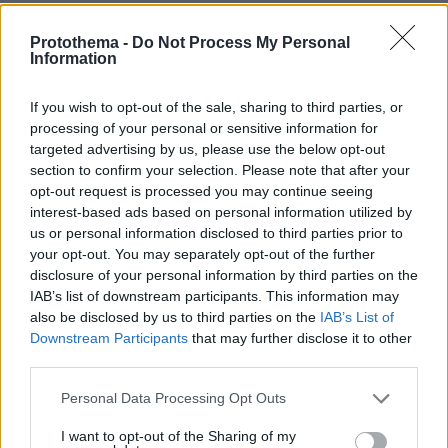
πριν 32 λεπτά
Πώς θα κάνουμε μια περιποίηση προσώπου επιπέδου
Protothema -
Do Not Process My Personal
σπα στο σπίτι
Information
πριν 32 λεπτά
Σπιτικό προζύμι: Οδηγός για αρχάριους και μη – Η
If you wish to opt-out of the sale, sharing to third parties, or
διαδικασία, η χρήση, η συντήρηση
processing of your personal or sensitive information for
targeted advertising by us, please use the below opt-out
πριν 35 λεπτά
section to confirm your selection. Please note that after your
Ελπίδα για τη Δημοκρατία: Νέα αποχώρηση με αιχμές
opt-out request is processed you may continue seeing
για «απολυταρχικά προσωποπαγές διευθυντήριο
interest-based ads based on personal information utilized by
Καρυστιανού - Γρατσία»
us or personal information disclosed to third parties prior to
πριν 38 λεπτά
your opt-out. You may separately opt-out of the further
Πώς ο Μέγας Αλέξανδρος συνέτριψε τους Ιλλυριούς:
disclosure of your personal information by third parties on the
Οι μεγάλες νίκες του Έλληνα στρατηλάτη στα Βαλκάνια
IAB’s list of downstream participants. This information may
also be disclosed by us to third parties on the
IAB’s List of
Downstream Participants
that may further disclose it to other
ΔΕΙΤΕ ΟΛΕΣ ΤΙΣ ΕΙΔΗΣΕΙΣ
third parties.
Please note that this website/app uses one or more Google
Personal Data Processing Opt Outs
services and may gather and store information including but
ΤΑ ΠΙΟ ΔΗΜΟΦΙΛΗ
not limited to your visit or usage behaviour. You may click to
I want to opt-out of the Sharing of my