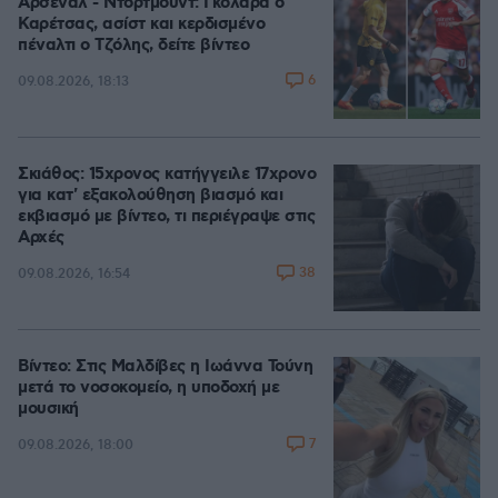
Άρσεναλ - Ντόρτμουντ: Γκολάρα ο
Καρέτσας, ασίστ και κερδισμένο
πέναλτι ο Τζόλης, δείτε βίντεο
6
09.08.2026, 18:13
Σκιάθος: 15χρονος κατήγγειλε 17χρονο
για κατ' εξακολούθηση βιασμό και
εκβιασμό με βίντεο, τι περιέγραψε στις
Αρχές
38
09.08.2026, 16:54
Βίντεο: Στις Μαλδίβες η Ιωάννα Τούνη
μετά το νοσοκομείο, η υποδοχή με
μουσική
7
09.08.2026, 18:00