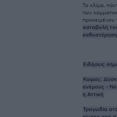
Το κλίμα, πά
των κομματι
προκειμένου 
καταβολή το
καθυστέρησης
Ειδήσεις σήμ
Καιρός: Δύσκ
ανέμους - Νέ
η Αττική
Τραγωδία στα