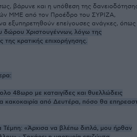
ντως, βάρυνε και η υπόθεση της δανειοδότηση
κών ΜΜΕ από τον Προέδρο του ΣΥΡΙΖΑ,
να εξυπηρετηθούν επείγουσες ανάγκες, όπως
υ δώρου Χριστουγέννων, λόγω της
 της κρατικής επιχορήγησης.
ερα:
ολο 48ωρο με καταιγίδες και θυελλώδεις
α κακοκαιρία από Δευτέρα, πόσο θα επηρεαστ
 Τέμπη: «Άρχισα να βλέπω διπλά, μου ήρθαν