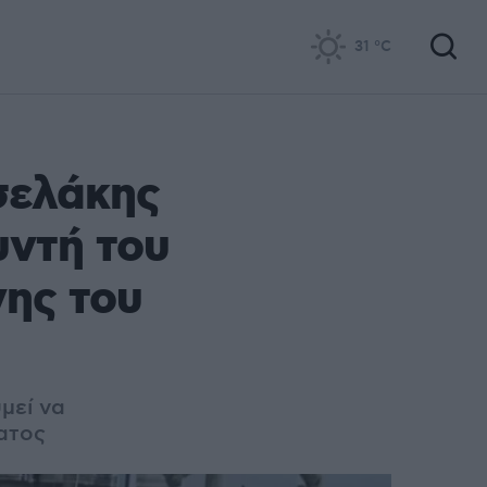
31
°C
σελάκης
υντή του
νης του
μεί να
ατος