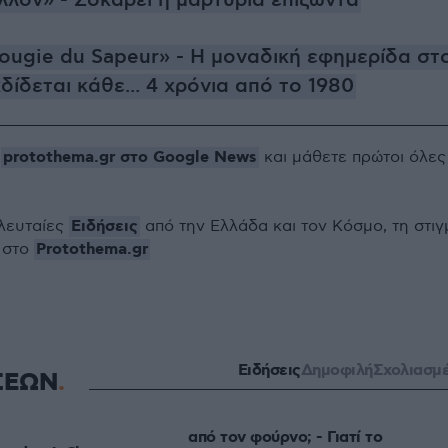
λλον» - Σοκάρει η μαρτυρία επιζώντα
Bougie du Sapeur» - Η μοναδική εφημερίδα στ
ίδεται κάθε... 4 χρόνια από το 1980
protothema.gr στο Google News
ο
και μάθετε πρώτοι όλες
Ειδήσεις
ελευταίες
από την Ελλάδα και τον Κόσμο, τη στιγ
Protothema.gr
 στο
Ειδήσεις
Δημοφιλή
Σχολιασμ
ΣΕΩΝ
από τον φούρνο; - Γιατί το