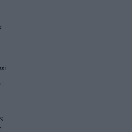
ε
ει
ν
ς
,