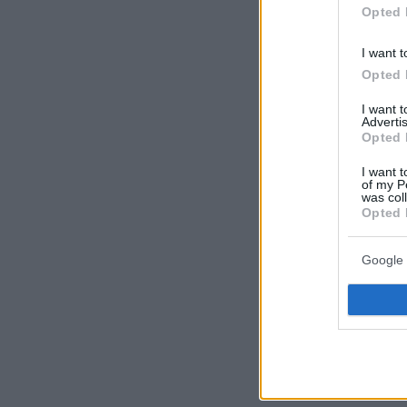
Opted 
I want t
Opted 
I want 
Advertis
Opted 
I want t
of my P
was col
Opted 
Κατά πληροφ
Google 
Κασσελάκης φ
διαρθρωτικές
αυτό, στον κ
της συνεργασ
το τελευταίο 