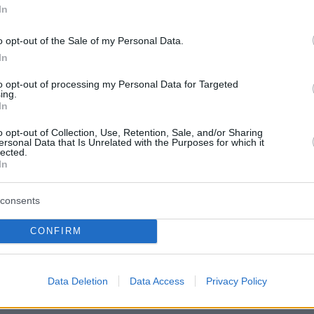
In
o opt-out of the Sale of my Personal Data.
In
to opt-out of processing my Personal Data for Targeted
ing.
In
o opt-out of Collection, Use, Retention, Sale, and/or Sharing
ersonal Data that Is Unrelated with the Purposes for which it
lected.
In
ορίες, ο Πρόεδρος του ΣΥΡΙΖΑ ΠΣ, Στέφανος
consents
έρεται να επιθυμεί να προχωρήσει άμεσα σε
 αλλαγές, εντός του κόμματος. Για το λόγο
CONFIRM
. Γεωργόπουλο ανακοινώθηκε σήμερα η διακο
ίας τους, μολονότι δεν ήταν κοινό μυστικό πω
Data Deletion
Data Access
Privacy Policy
διάστημα οι σχέσεις τους είχαν επιδεινωθεί.