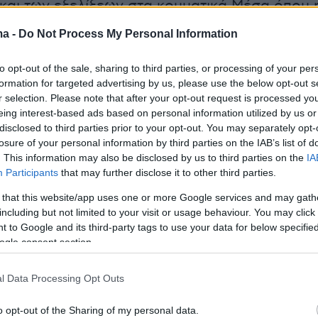
και των εξελίξεων στα κομματικά Μέσα όπου 
ή τους δεν είναι εξασφαλισμένη όπως φάνη
ma -
Do Not Process My Personal Information
ισμό από τον πρόεδρο.
to opt-out of the sale, sharing to third parties, or processing of your per
ουλος επελέγη στη θέση του Γενικού Διευθυν
formation for targeted advertising by us, please use the below opt-out s
r selection. Please note that after your opt-out request is processed y
χοντας ταυτόχρονα και την ευθύνη των
eing interest-based ads based on personal information utilized by us or
του κόμματος) μετά από απόφαση της Πολιτικ
disclosed to third parties prior to your opt-out. You may separately opt-
και της Κεντρικής Επιτροπής, ενώ αποτελούσε
losure of your personal information by third parties on the IAB’s list of
. This information may also be disclosed by us to third parties on the
IA
 εμπιστοσύνης του πρώην πρωθυπουργού και
Participants
that may further disclose it to other third parties.
 κόμματος, Αλέξη Τσίπρα.
 that this website/app uses one or more Google services and may gath
including but not limited to your visit or usage behaviour. You may click 
 to Google and its third-party tags to use your data for below specifi
ogle consent section.
l Data Processing Opt Outs
o opt-out of the Sharing of my personal data.