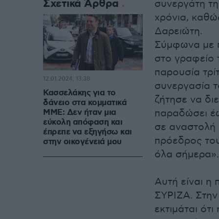
Σχετικά Άρθρα
συνεργάτη τη
χρόνια, καθώ
Δαρειώτη.
Σύμφωνα με 
στο γραφείο 
παρουσία τρίτ
12.01.2024, 13:38
συνεργασία τ
Κασσελάκης για το
ζήτησε να διε
δάνειο στα κομματικά
ΜΜΕ: Δεν ήταν μια
παραδώσει έω
εύκολη απόφαση και
σε αναστολή 
έπρεπε να εξηγήσω και
πρόεδρος του
στην οικογένειά μου
όλα σήμερα»
Αυτή είναι η
ΣΥΡΙΖΑ. Στη
εκτιμάται ότ