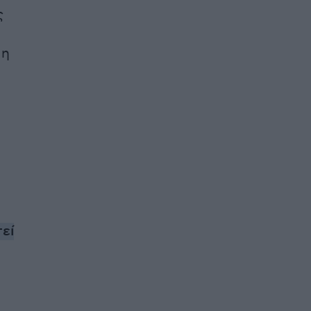
ς
 η
εί