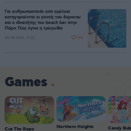
Για ανθρωποκτονία από αμέλεια
κατηγορούνται οι γονείς του 4χρονου
και ο ιδιοκτήτης του beach bar στην
Πάρο: Πώς έγινε η τραγωδία
124
08.08.2026, 21:22
Games
Northern Heights
Candy Bub
Cut The Rope