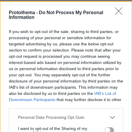
φταίει το "λευκό προνόμιο"
Protothema -
Do Not Process My Personal
01.11.2023, 12:50
Information
αλλά και το γεγονός ότι οι λευκοί τους πήραν από
την Αφρική και τους φέραν στις ΗΠΑ όπου ζουν
If you wish to opt-out of the sale, sharing to third parties, or
στριμωγμένοι ενώ στην Αφρική ήταν αραιά αραιά και
processing of your personal or sensitive information for
κανείς δεν ενοχλούσε κανέναν
targeted advertising by us, please use the below opt-out
ΑΠΑΝΤΗΣΗ
section to confirm your selection. Please note that after your
opt-out request is processed you may continue seeing
Wise
interest-based ads based on personal information utilized by
01.11.2023, 15:53
us or personal information disclosed to third parties prior to
Στη πραγματικοτητα μαυροι ηταν που τους
your opt-out. You may separately opt-out of the further
απηγαγαν..απλα οι λευκοι τους αγοραζαν μετα.
disclosure of your personal information by third parties on the
IAB’s list of downstream participants. This information may
ΑΠΑΝΤΗΣΗ
also be disclosed by us to third parties on the
IAB’s List of
Downstream Participants
that may further disclose it to other
Σωστός!!!
third parties.
01.11.2023, 22:58
Οπως και τώρα έτσι και τότε. Όλο το
Please note that this website/app uses one or more Google
Personal Data Processing Opt Outs
σκλαβοπάζαρο το κάνουν οι άνθρωποι της
services and may gather and store information including but
ίδιας φυλής.
not limited to your visit or usage behaviour. You may click to
I want to opt-out of the Sharing of my