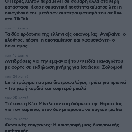
Ο Πέρεζ Χίλτον παραμένει σε σοβαρή αλλά σταθερή
κατάσταση, έχασε σημαντική ποσότητα αίματος λέει η
οικογένειά του μετά τον αυτοτραυματισμό του σε live
στο TikTok
πριν 15 λεπτά
Τα δύο πρόσωπα της ελληνικής οικονομίας: Aνεβαίνει ο
πλούτος, πέφτει η αποταμίευση και «φουσκώνει» ο
δανεισμός
πριν 18 λεπτά
Αντιδράσεις για την εμφάνισή του Φειδία Παναγιώτου
με σορτς σε εκδήλωση μνήμης για Ισαάκ και Σολωμού
πριν 24 λεπτά
Επτά τρόφιμα που μια διατροφολόγος τρώει για πρωινό
– Για γερή καρδιά και κοφτερό μυαλό
πριν 25 λεπτά
Τι έκανε η Κέιτ Μίντλετον στη διάρκεια της θεραπείας
για τον καρκίνο, όταν δεν μπορούσε να συγκεντρωθεί
πριν 25 λεπτά
Φωτεινές επιγραφές: Η επιστροφή μιας διαχρονικής
αισθητικής