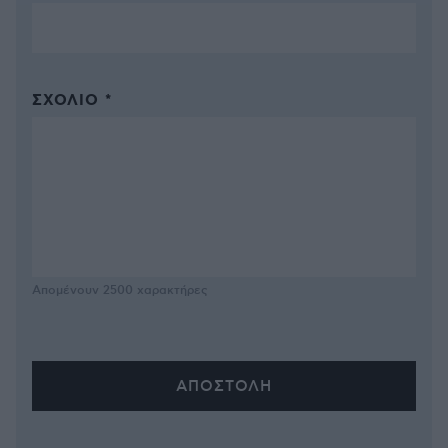
ΣΧΌΛΙΟ *
Απομένουν
2500
χαρακτήρες