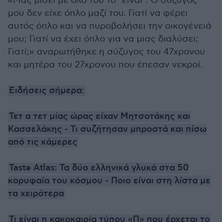
«Μας μισεί με όλο του το "είναι". Ο σύζυγός
μου δεν είχε όπλο μαζί του. Γιατί να φέρει
αυτός όπλο και να πυροβολήσει την οικογένειά
μου; Γιατί να έχει όπλο για να μιας διαλύσει;
Γιατί;» αναρωτήθηκε η σύζυγος του 47χρονου
και μητέρα του 27χρονου που έπεσαν νεκροί.
Ειδήσεις σήμερα:
Τετ α τετ μίας ώρας είχαν Μητσοτάκης και
Κασσελάκης - Τι συζήτησαν μπροστά και πίσω
από τις κάμερες
Taste Atlas: Τα δύο ελληνικά γλυκά στα 50
κορυφαία του κόσμου - Ποιο είναι στη λίστα με
τα χειρότερα
Τι είναι η κακοκαιρία τύπου «Π» που έρχεται το