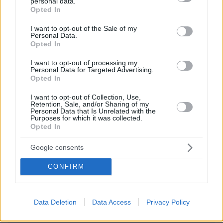
personal data.
grant or deny consent to Google and its third-party tags to
ΑΠΑΝΤΗΣΗ
Opted In
use your data for below specified purposes in below Google
consent section.
I want to opt-out of the Sale of my
ΚΥΠΡΙΟΣ
Personal Data.
Opted In
01.11.2023, 18:49
Σωστός! Κι επιπλέον, το 90% των σκλάβων
I want to opt-out of processing my
συνολικά απήχθησαν από Άραβες- που έχουν
Personal Data for Targeted Advertising.
ακόμα δούλους- αλλά απαιτούν
Opted In
ΑΠΟΖΗΜΙΩΣΕΙΣ από σύγχρονους λευκούς!
I want to opt-out of Collection, Use,
ΑΠΑΝΤΗΣΗ
Retention, Sale, and/or Sharing of my
Personal Data that Is Unrelated with the
Purposes for which it was collected.
Opted In
ΠΡΟΣΘΗΚΗ ΣΧΟΛΙΟΥ
Google consents
ΌΝΟΜΑ *
CONFIRM
Data Deletion
Data Access
Privacy Policy
EMAIL