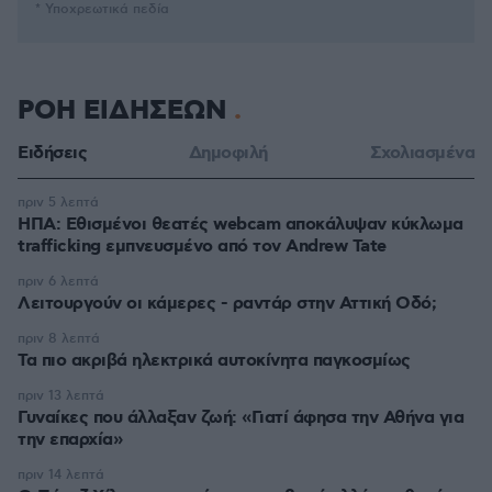
* Υποχρεωτικά πεδία
ΡΟΗ ΕΙΔΗΣΕΩΝ
Ειδήσεις
Δημοφιλή
Σχολιασμένα
πριν 5 λεπτά
ΗΠΑ: Εθισμένοι θεατές webcam αποκάλυψαν κύκλωμα
trafficking εμπνευσμένο από τον Andrew Tate
πριν 6 λεπτά
Λειτουργούν οι κάμερες - ραντάρ στην Αττική Οδό;
πριν 8 λεπτά
Τα πιο ακριβά ηλεκτρικά αυτοκίνητα παγκοσμίως
πριν 13 λεπτά
Γυναίκες που άλλαξαν ζωή: «Γιατί άφησα την Αθήνα για
την επαρχία»
πριν 14 λεπτά