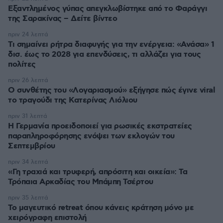
Εξαντλημένος γύπας απεγκλωβίστηκε από το Φαράγγι
της Σαρακίνας – Δείτε βίντεο
πριν 24 λεπτά
Τι σημαίνει ρήτρα διαφυγής για την ενέργεια: «Ανάσα» 1
δισ. έως το 2028 για επενδύσεις, τι αλλάζει για τους
πολίτες
πριν 26 λεπτά
Ο συνθέτης του «Λογαριασμού» εξήγησε πώς έγινε viral
το τραγούδι της Κατερίνας Λιόλιου
πριν 31 λεπτά
Η Γερμανία προειδοποιεί για ρωσικές εκστρατείες
παραπληροφόρησης ενόψει των εκλογών του
Σεπτεμβρίου
πριν 34 λεπτά
«Γη τραχιά και τρυφερή, απρόσιτη και οικεία»: Τα
Τρόπαια Αρκαδίας του Μπάμπη Τσέρτου
πριν 35 λεπτά
Το μαγευτικό retreat όπου κάνεις κράτηση μόνο με
χειρόγραφη επιστολή