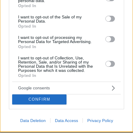
personal data.
grant or deny consent to Google and its third-party tags to
ΑΠΑΝΤΗΣΗ
Opted In
use your data for below specified purposes in below Google
consent section.
I want to opt-out of the Sale of my
Personal Data.
Χμμμ...
Opted In
12.10.2023, 12:57
Είναι πολύ πιθανόν ο Νετανιαχου να ήξερε αλλά να
I want to opt-out of processing my
Personal Data for Targeted Advertising.
μην έκανε τίποτα να εμποδίσει την εισβολή, για να
Opted In
σταματήσουν οι συνεχείς διαμαρτυρίες και τεράστιες
διαδηλώσεις κατά της κυβέρνησης του λόγω του
I want to opt-out of Collection, Use,
Retention, Sale, and/or Sharing of my
νομικού πραξικοπήματος που επιχείρησε να κάνει.
Personal Data that Is Unrelated with the
Αλλωστε υπάρχουν αντίστοιχα case studies από τους
Purposes for which it was collected.
Αμερικάνους, Περλ Χαρμπορ και Δίδυμοι Πύργοι...
Opted In
ΑΠΑΝΤΗΣΗ
Google consents
Ακροδεξιοτατος
CONFIRM
12.10.2023, 13:31
Το αντίθετο ακριβώς συνεβη.Ο Νετανιάχου ήταν
στόχος των -γλυκά το λεω-παγκοσμιοποιητων. Ήδη
Data Deletion
Data Access
Privacy Policy
του πήραν την εξουσία με,εκ των πραγμάτων
αναγκαστικη, συγκυβέρνηση και δεν πρόκειται να