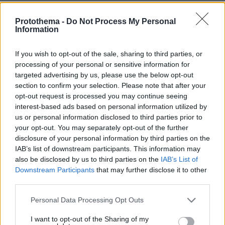
πολυτεχνείου που μας κατέστρεψε
ολοκληρωτικά.ΦΑΤΕ ΑΡΙΣΤΕΡΙΛΑ ΝΤΟΥΓΑΝΙΑ!!!
Protothema -
Do Not Process My Personal
Information
ΑΠΑΝΤΗΣΗ
@
If you wish to opt-out of the sale, sharing to third parties, or
processing of your personal or sensitive information for
12.10.2023, 22:11
targeted advertising by us, please use the below opt-out
τι λες βοδι; Σιγκρινεις την ακροδεξια κυβερνηση
section to confirm your selection. Please note that after your
με την αριστεριλα της Ελλαδας.. Ο,τι να ναι.
opt-out request is processed you may continue seeing
Κρινοντας δε απο τα λεγομενα σου θες χουντα
interest-based ads based on personal information utilized by
εσυ.
us or personal information disclosed to third parties prior to
ΑΠΑΝΤΗΣΗ
your opt-out. You may separately opt-out of the further
disclosure of your personal information by third parties on the
IAB’s list of downstream participants. This information may
@
also be disclosed by us to third parties on the
IAB’s List of
13.10.2023, 08:32
Downstream Participants
that may further disclose it to other
Ίδια νοοτροπία, ίδιο συστήμα σκέψης, δογματικοί
third parties.
και άκαμπτοι. Εχθροί της δημοκρατίας και της
ελευθερίας. Όποιος δεν ήταν μαζί τους ή ήταν
Please note that this website/app uses one or more Google
Personal Data Processing Opt Outs
services and may gather and store information including but
διαφορετικός, εξοντωνόταν. Δείτε ποιοί
not limited to your visit or usage behaviour. You may click to
I want to opt-out of the Sharing of my
υποστηρίζουν ποιούς.