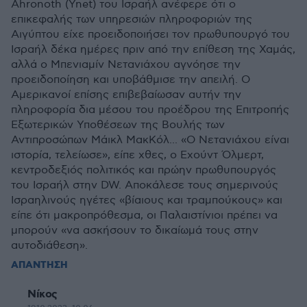
Ahronoth (Ynet) του Ισραήλ ανέφερε ότι ο
επικεφαλής των υπηρεσιών πληροφοριών της
Αιγύπτου είχε προειδοποιήσει τον πρωθυπουργό του
Ισραήλ δέκα ημέρες πριν από την επίθεση της Χαμάς,
αλλά ο Μπενιαμίν Νετανιάχου αγνόησε την
προειδοποίηση και υποβάθμισε την απειλή. Ο
Αμερικανοί επίσης επιβεβαίωσαν αυτήν την
πληροφορία δια μέσου του προέδρου της Επιτροπής
Εξωτερικών Υποθέσεων της Βουλής των
Αντιπροσώπων Μάικλ ΜακΚόλ... «Ο Νετανιάχου είναι
ιστορία, τελείωσε», είπε χθες, ο Εχούντ Όλμερτ,
κεντροδεξιός πολιτικός και πρώην πρωθυπουργός
του Ισραήλ στην DW. Αποκάλεσε τους σημερινούς
Ισραηλινούς ηγέτες «βίαιους και τραμπούκους» και
είπε ότι μακροπρόθεσμα, οι Παλαιστίνιοι πρέπει να
μπορούν «να ασκήσουν το δικαίωμά τους στην
αυτοδιάθεση».
ΑΠΑΝΤΗΣΗ
Νίκος