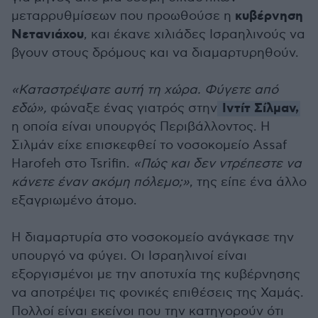
κυβέρνηση
μεταρρυθμίσεων που προωθούσε η
Νετανιάχου
, και έκανε χιλιάδες Ισραηλινούς να
βγουν στους δρόμους και να διαμαρτυρηθούν.
«Καταστρέψατε αυτή τη χώρα. Φύγετε από
Ιντίτ Σίλμαν,
εδώ»,
φώναξε ένας γιατρός στην
η οποία είναι υπουργός Περιβάλλοντος. Η
Σιλμάν είχε επισκεφθεί το νοσοκομείο Assaf
Harofeh στο Tsrifin.
«Πώς και δεν ντρέπεστε να
κάνετε έναν ακόμη πόλεμο;»
, της είπε ένα άλλο
εξαγριωμένο άτομο.
Η διαμαρτυρία στο νοσοκομείο ανάγκασε την
υπουργό να φύγει. Οι Ισραηλινοί είναι
εξοργισμένοι με την αποτυχία της κυβέρνησης
να αποτρέψει τις φονικές επιθέσεις της Χαμάς.
Πολλοί είναι εκείνοι που την κατηγορούν ότι