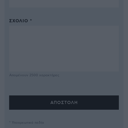
ΣΧΌΛΙΟ *
Απομένουν
2500
χαρακτήρες
* Υποχρεωτικά πεδία