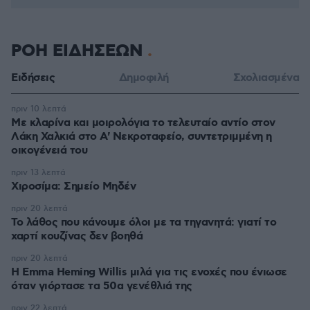
ΡΟΗ ΕΙΔΗΣΕΩΝ
Ειδήσεις
Δημοφιλή
Σχολιασμένα
πριν 10 λεπτά
Με κλαρίνα και μοιρολόγια το τελευταίο αντίο στον
Λάκη Χαλκιά στο A' Νεκροταφείο, συντετριμμένη η
οικογένειά του
πριν 13 λεπτά
Χιροσίμα: Σημείο Μηδέν
πριν 20 λεπτά
Το λάθος που κάνουμε όλοι με τα τηγανητά: γιατί το
χαρτί κουζίνας δεν βοηθά
πριν 20 λεπτά
H Emma Heming Willis μιλά για τις ενοχές που ένιωσε
όταν γιόρτασε τα 50α γενέθλιά της
πριν 22 λεπτά