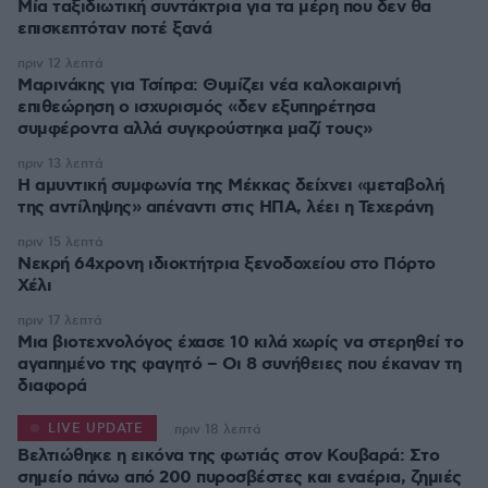
Μία ταξιδιωτική συντάκτρια για τα μέρη που δεν θα
επισκεπτόταν ποτέ ξανά
πριν 12 λεπτά
Μαρινάκης για Τσίπρα: Θυμίζει νέα καλοκαιρινή
επιθεώρηση ο ισχυρισμός «δεν εξυπηρέτησα
συμφέροντα αλλά συγκρούστηκα μαζί τους»
πριν 13 λεπτά
Η αμυντική συμφωνία της Μέκκας δείχνει «μεταβολή
της αντίληψης» απέναντι στις ΗΠΑ, λέει η Τεχεράνη
πριν 15 λεπτά
Νεκρή 64χρονη ιδιοκτήτρια ξενοδοχείου στο Πόρτο
Χέλι
πριν 17 λεπτά
Μια βιοτεχνολόγος έχασε 10 κιλά χωρίς να στερηθεί το
αγαπημένο της φαγητό – Οι 8 συνήθειες που έκαναν τη
διαφορά
LIVE UPDATE
πριν 18 λεπτά
Βελτιώθηκε η εικόνα της φωτιάς στον Κουβαρά: Στο
σημείο πάνω από 200 πυροσβέστες και εναέρια, ζημιές