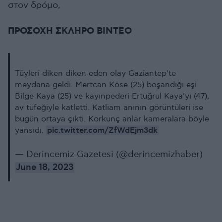
στον δρόμο,
ΠΡΟΣΟΧΗ ΣΚΛΗΡΟ ΒΙΝΤΕΟ
Tüyleri diken diken eden olay Gaziantep'te
meydana geldi. Mertcan Köse (25) boşandığı eşi
Bilge Kaya (25) ve kayınpederi Ertuğrul Kaya'yı (47),
av tüfeğiyle katletti. Katliam anının görüntüleri ise
bugün ortaya çıktı. Korkunç anlar kameralara böyle
pic.twitter.com/ZfWdEjm3dk
yansıdı.
— Derincemiz Gazetesi (@derincemizhaber)
June 18, 2023