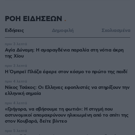
ΡΟΗ ΕΙΔΗΣΕΩΝ
Ειδήσεις
Δημοφιλή
Σχολιασμένα
πριν 3 λεπτά
Αγία Δύναμη: H σμαραγδένια παραλία στη νότια άκρη
της Χίου
πριν 3 λεπτά
Η Όμπρεϊ Πλάζα έφερε στον κόσμο το πρώτο της παιδί
πριν 4 λεπτά
Νίκος Τσάκος: Οι Ελληνες εφοπλιστές να στηρίξουν την
ελληνική σημαία
πριν 4 λεπτά
«Γρήγορα, να σβήσουμε τη φωτιά»: Η στιγμή που
αστυνομικοί απομακρύνουν ηλικιωμένη από το σπίτι της
στον Κουβαρά, δείτε βίντεο
πριν 5 λεπτά