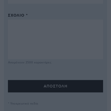
ΣΧΌΛΙΟ *
Απομένουν
2500
χαρακτήρες
* Υποχρεωτικά πεδία