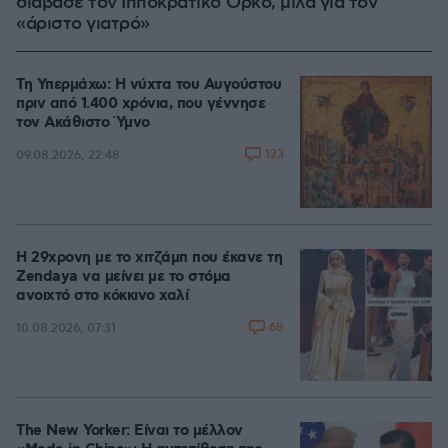
διάβασε τον Ιπποκρατικό Όρκο, μιλά για τον
«άριστο γιατρό»
Τη Υπερμάχω: Η νύχτα του Αυγούστου
πριν από 1.400 χρόνια, που γέννησε
τον Ακάθιστο Ύμνο
123
09.08.2026, 22:48
Η 29χρονη με το χιτζάμπ που έκανε τη
Zendaya να μείνει με το στόμα
ανοιχτό στο κόκκινο χαλί
68
10.08.2026, 07:31
The New Yorker: Είναι το μέλλον