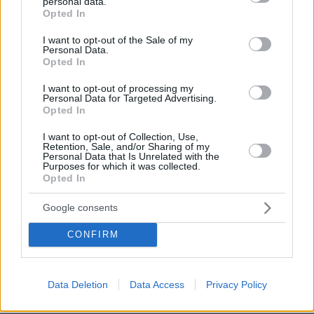
personal data.
grant or deny consent to Google and its third-party tags to
Ali
Opted In
use your data for below specified purposes in below Google
20.06.2023, 15:40
consent section.
I want to opt-out of the Sale of my
Απάντηση: Αυτός που σακατεύει τη γυναίκα του
Personal Data.
στο ξύλο. :)))
Opted In
ΑΠΑΝΤΗΣΗ
I want to opt-out of processing my
Personal Data for Targeted Advertising.
Opted In
Leonid
19.06.2023, 21:38
I want to opt-out of Collection, Use,
Retention, Sale, and/or Sharing of my
Oύτε ο πατέρας έκανε τις σωστές κινήσεις (
Personal Data that Is Unrelated with the
επικέντρωση στα χέρια του δολοφόνου η και σε άλλο
Purposes for which it was collected.
Opted In
σημείο για να χάσει το στόχο η καραμπίνα ) ,παρά τον
έπιανε από τους ώμους και πλάτη...η οδηγός έπρεπε
Google consents
να σκύψει τουλάχιστον...τα έχασαν ....πήγαν
τζάμπα....και τον ''έριχνε'' και ένα κεφάλι ο
CONFIRM
πατέρας...κρίμα...
ΑΠΑΝΤΗΣΗ
Data Deletion
Data Access
Privacy Policy
η δικαιοσύνη