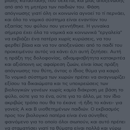
βίαιης κατάστασης που δέχεται, και μιας αποξένωσης
από από τη μητέρα των παιδιών του. Φάση
απόγνωσης γιατί όλη οι κοινωνία αγνοεί το τί περνάει,
και όλο το νομικό σύστημα είναι εναντίον του
εξαιτίας του φύλου που γεννήθηκε. Η γυναίκα
σήμερα έχει όλα τα νομικά και κοινωνικά "εργαλεία"
να εκβιάζει ένα πατέρα χωρίς κυρώσεις, να του
φερθεί βίαια και να τον αποξενώσει από το παιδί του
προκειμένου αυτός να κάνει ό,τι αυτή ζητήσει. Αυτή
η πράξη της δολοφονίας, αδιαμφισβήτητα κατακριτέα
και αξιόποινη ως αφαίρεση ζωών, είναι ίσως πράξη
απόγνωσης του θύτη, όντας ο ίδιος θύμα για καιρό.
Το νομικό σύστημα των χωρών πρέπει να αναγνωρίζει
εξίσου τα δικαιώματα και τις υποχρεώσεις των
βιολογικών γονέων χωρίς καμία διάκριση με βάση το
φύλο, ούτε για το ένα, ούτε για το άλλο, με τον ίδιο
ακριβώς τρόπο που θα το έκανε -ή ήδη το κάνει- για
γονείς Α και Β υιοθετημένων παιδιών. Ο εκβιασμός
προς τον βιολογικό πατέρα είναι ένα σύνηθες
φαινόμενο για το οποίο όλοι σιωπούν, και αυτό πρέπει
να σταματήσει γιατί τα θύματα είναι πολλά και γύρω