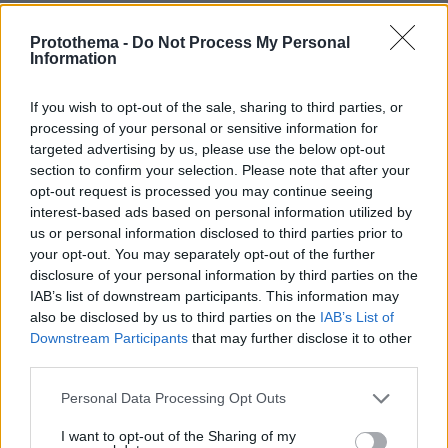
ΣΧΟΛΙΑ
(89)
Protothema -
Do Not Process My Personal
Information
ΠΡΟΣΘΗΚΗ ΣΧΟΛΙΟΥ
If you wish to opt-out of the sale, sharing to third parties, or
processing of your personal or sensitive information for
thersitis
targeted advertising by us, please use the below opt-out
section to confirm your selection. Please note that after your
20.06.2023, 11:44
opt-out request is processed you may continue seeing
Μιλατε ολοι για συνεπιμελειες κλπ μπουρδες, χωρις
interest-based ads based on personal information utilized by
κανεις να σκεφτεται το πρωτο και κυριοτερο: τα
us or personal information disclosed to third parties prior to
παιδια σας. Ο στοκος που πυροβολει στο βιντεο δε
your opt-out. You may separately opt-out of the further
σκεφτηκε οτι μολις κατεστρεψε τη ζωη του παιδιου
disclosure of your personal information by third parties on the
του. Μανα νεκρη, πατερας ισοβια=τελος. Αμα δεν
IAB’s list of downstream participants. This information may
ειστε ετοιμοι να κανετε υποχωρησεις μη μπλεκετε σε
also be disclosed by us to third parties on the
IAB’s List of
σχεσεις. Και προπαντων μη κανετε παιδια. Καθιστε
Downstream Participants
that may further disclose it to other
μονοι σας. Ολοι και ολες. Ποιος ειναι πιο αντρας?
third parties.
Αυτός που σκατευει τη γυναικα του στο ξυλο, ή
αυτός που ξερει πότε πρέπει να κανει πισω?
Please note that this website/app uses one or more Google
Personal Data Processing Opt Outs
services and may gather and store information including but
ΑΠΑΝΤΗΣΗ
not limited to your visit or usage behaviour. You may click to
I want to opt-out of the Sharing of my