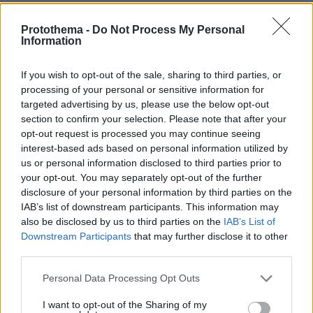
τους ταξιδιώτες που φτάνουν στη χώρα από
την Κίνα.
Protothema -
Do Not Process My Personal
Information
Από την πλευρά της η Γερμανία εισηγήθηκε να
If you wish to opt-out of the sale, sharing to third parties, or
δημιουργηθεί ένα «παρατηρητήριο»
processing of your personal or sensitive information for
παραλλαγών της covid στα ευρωπαϊκά
targeted advertising by us, please use the below opt-out
section to confirm your selection. Please note that after your
αεροδρόμια, χωρίς να επιβάλει τεστ στους
opt-out request is processed you may continue seeing
ταξιδιώτες από την Κίνα. Η Ελβετία επεσήμανε
interest-based ads based on personal information utilized by
ότι δεν προβλέπει να ενισχύσει τον έλεγχο των
us or personal information disclosed to third parties prior to
επιβατών από την Κίνα.
your opt-out. You may separately opt-out of the further
disclosure of your personal information by third parties on the
IAB’s list of downstream participants. This information may
Τα προληπτικά μέτρα που έλαβαν πολλές
also be disclosed by us to third parties on the
IAB’s List of
χώρες είναι «κατανοητά» λόγω της έλλειψης
Downstream Participants
that may further disclose it to other
πληροφόρησης από το Πεκίνο, εκτίμησε ο
third parties.
επικεφαλής του ΠΟΥ Τέντρος Αντανόμ
Please note that this website/app uses one or more Google
Personal Data Processing Opt Outs
Γκεμπρεγεσούς.
services and may gather and store information including but
not limited to your visit or usage behaviour. You may click to
I want to opt-out of the Sharing of my