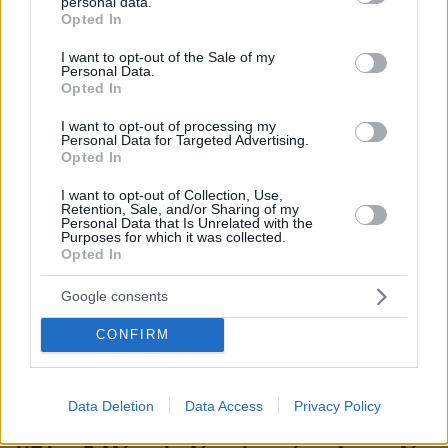
personal data.
Η αντίδραση της Κίνας
grant or deny consent to Google and its third-party tags to
Opted In
use your data for below specified purposes in below Google
consent section.
I want to opt-out of the Sale of my
Εν τω μεταξύ, η Κίνα χαρακτηρίζει παράλογους
Personal Data.
και χωρίς επιστημονικό υπόβαθρο τους
Opted In
περιορισμούς που έχουν επιβάλει δυτικές
I want to opt-out of processing my
χώρες
, μεταξύ τους και χώρες της ΕΕ, στους
Personal Data for Targeted Advertising.
Opted In
προερχόμενους από την Κίνα
ταξιδιώτες.
I want to opt-out of Collection, Use,
Retention, Sale, and/or Sharing of my
Ο εκπρόσβπος του κινεζικού υπουργείου
Personal Data that Is Unrelated with the
Purposes for which it was collected.
Εξωτερικών δήλωσε την Τρίτη ότι
«είμαστε
Opted In
έντονα αντίθετοι σε τέτοιες πρακτικές»
και θα
αντίμετρα
προχωρήσουμε σε
με βάση την αρχή
Google consents
της αμοιβαιότητας.
CONFIRM
Πολλές χώρες έχουν ήδη επιβάλει κάποιο είδος
περιορισμού ή πρόκειται να επιβάλουν σε
Data Deletion
Data Access
Privacy Policy
ταξιδιώτες προερχόμενους από την Κίνα-- οι