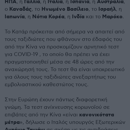
ΗΠΑ
Γαλλία
Ιταλία
Ισπανία
Αυστραλία
, η
, η
, η
, η
,
Καναδάς
Ηνωμένο Βασίλειο
Ισραήλ
ο
, το
, το
, η
Ιαπωνία
Νότια Κορέα
Ινδία
Μαρόκο
, η
, η
και το
.
Το Κατάρ πρόκειται από σήμερα να απαιτεί από
τους ταξιδιώτες που φθάνουν στο έδαφός του
από την Κίνα να προσκομίζουν αρνητικό τεστ
για COVID-19 , το οποίο θα πρέπει να έχει
πραγματοποιηθεί μέσα σε 48 ώρες από την
αναχώρησή τους. Το τεστ θα είναι υποχρεωτικό
για όλους τους ταξιδιώτες ανεξαρτήτως του
εμβολιαστικού καθεστώτος τους.
Στην Ευρώπη έχουν πάντως διαφορετική
γνώμη. Τα τεστ ανίχνευσης κορωνοϊού σε
κανονικότατα
επιβάτες από την Κίνα «είναι
μέτρα
», δήλωσε ο Ιταλός υπουργός Εξωτερικών
σε σχέση με τις αντιδράσεις