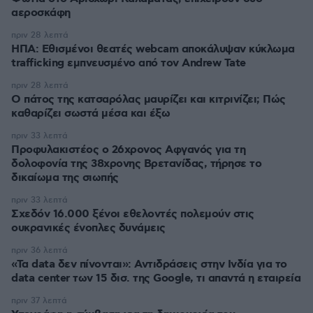
αεροσκάφη
πριν 28 λεπτά
ΗΠΑ: Εθισμένοι θεατές webcam αποκάλυψαν κύκλωμα
trafficking εμπνευσμένο από τον Andrew Tate
πριν 28 λεπτά
Ο πάτος της κατσαρόλας μαυρίζει και κιτρινίζει; Πώς
καθαρίζει σωστά μέσα και έξω
πριν 33 λεπτά
Προφυλακιστέος ο 26χρονος Αφγανός για τη
δολοφονία της 38χρονης Βρετανίδας, τήρησε το
δικαίωμα της σιωπής
πριν 33 λεπτά
Σχεδόν 16.000 ξένοι εθελοντές πολεμούν στις
ουκρανικές ένοπλες δυνάμεις
πριν 36 λεπτά
«Τα data δεν πίνονται»: Αντιδράσεις στην Ινδία για το
data center των 15 δισ. της Google, τι απαντά η εταιρεία
πριν 37 λεπτά