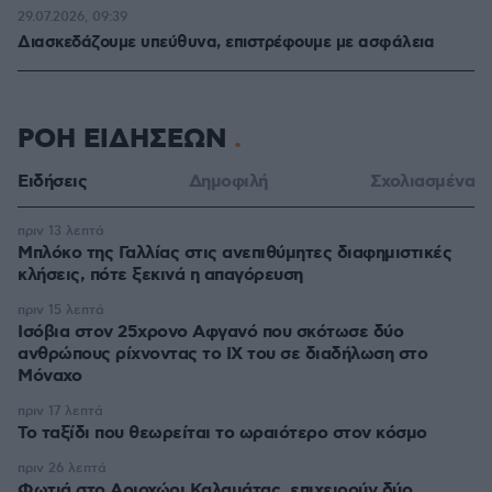
29.07.2026, 09:39
Διασκεδάζουμε υπεύθυνα, επιστρέφουμε με ασφάλεια
ΡΟΗ ΕΙΔΗΣΕΩΝ
Ειδήσεις
Δημοφιλή
Σχολιασμένα
πριν 13 λεπτά
Μπλόκο της Γαλλίας στις ανεπιθύμητες διαφημιστικές
κλήσεις, πότε ξεκινά η απαγόρευση
πριν 15 λεπτά
Ισόβια στον 25χρονο Αφγανό που σκότωσε δύο
ανθρώπους ρίχνοντας το ΙΧ του σε διαδήλωση στο
Μόναχο
πριν 17 λεπτά
Το ταξίδι που θεωρείται το ωραιότερο στον κόσμο
πριν 26 λεπτά
Φωτιά στο Αριοχώρι Καλαμάτας, επιχειρούν δύο