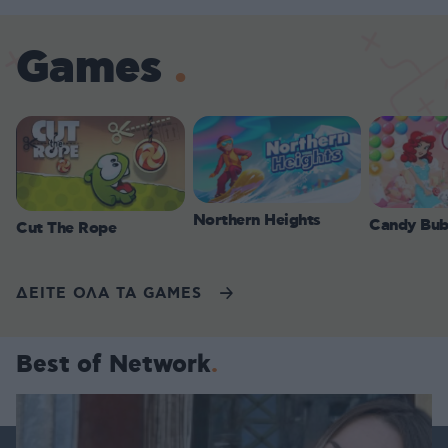
Games
Northern Heights
Candy Bub
Cut The Rope
ΔΕΙΤΕ ΟΛΑ ΤΑ GAMES
Best of Network