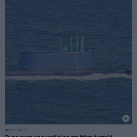
πριν 3 λεπτά