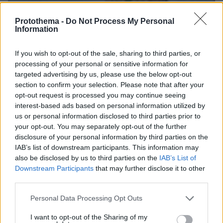
Protothema -
Do Not Process My Personal
Information
06.08.2026, 10:52
Από μαθητής, φοιτητής σε άλλη πόλη!
If you wish to opt-out of the sale, sharing to third parties, or
processing of your personal or sensitive information for
05.08.2026, 08:38
targeted advertising by us, please use the below opt-out
H Kaizen Gaming στο Παγκόσμιο Kύπελλο: Μία
section to confirm your selection. Please note that after your
διοργάνωση, δώδεκα πόλεις, χιλιάδες κοινές στιγμές
opt-out request is processed you may continue seeing
interest-based ads based on personal information utilized by
04.08.2026, 11:20
us or personal information disclosed to third parties prior to
Πώς μια απλή ιδέα εξελίχθηκε σε κορυφαίο θεσμό
your opt-out. You may separately opt-out of the further
ρομποτικής στην Ελλάδα
disclosure of your personal information by third parties on the
IAB’s list of downstream participants. This information may
also be disclosed by us to third parties on the
IAB’s List of
Downstream Participants
that may further disclose it to other
ΡΟΗ ΕΙΔΗΣΕΩΝ
third parties.
Ειδήσεις
Δημοφιλή
Σχολιασμένα
Please note that this website/app uses one or more Google
Personal Data Processing Opt Outs
services and may gather and store information including but
not limited to your visit or usage behaviour. You may click to
I want to opt-out of the Sharing of my
πριν 10 λεπτά