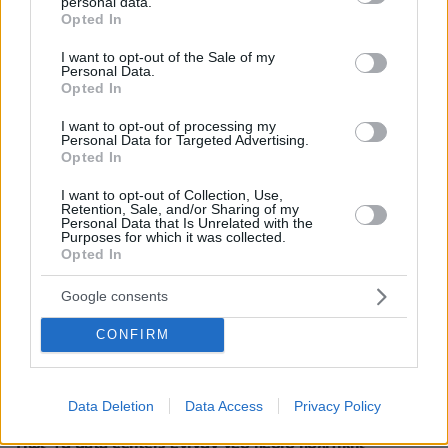
personal data.
grant or deny consent to Google and its third-party tags to
Χατζηδάκης για Ράμφο: Η πνευματική παρακαταθήκη
Opted In
use your data for below specified purposes in below Google
του θα μείνει πάντα ζωντανή
consent section.
I want to opt-out of the Sale of my
πριν 12 λεπτά
Personal Data.
Ο Λευτέρης Πανταζής και η Κόνι Μεταξά
Opted In
φωτογραφίζονται αγκαλιά με φόντο το ηλιοβασίλεμα
I want to opt-out of processing my
πριν 13 λεπτά
Personal Data for Targeted Advertising.
Η ζωή που κυλά γαλήνια στα καλά ξενοδοχεία που
Opted In
βρίσκονται σε λίμνες
I want to opt-out of Collection, Use,
Retention, Sale, and/or Sharing of my
πριν 17 λεπτά
Personal Data that Is Unrelated with the
Wanderlove: Γινόμαστε όντως πιο ελκυστικοί το
Purposes for which it was collected.
καλοκαίρι;
Opted In
πριν 17 λεπτά
Google consents
Πώς να κερδίσετε την εμπιστοσύνη μιας πρώην
αδέσποτης γάτας
CONFIRM
πριν 17 λεπτά
Παπαπαρασκευάς: Η ιστορία πίσω από την πιο διάσημη
καριόκα της Βόρειας Ελλάδας
Data Deletion
Data Access
Privacy Policy
πριν 19 λεπτά
Πώς τα data centers έγιναν νέο πεδίο πολιτικής