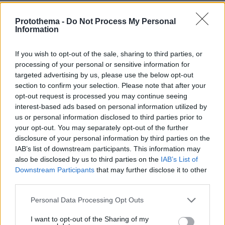
πριν 13 λεπτά
Συνελήφθη 37χρονος στο αεροδρόμιο «Ελ. Βενιζέλος»
Protothema -
Do Not Process My Personal
με 4 μαχαίρια και δύο ψαλίδια κλαδέματος
Information
πριν 14 λεπτά
If you wish to opt-out of the sale, sharing to third parties, or
Νέα όρια δαπανών για ΣΑΕΚ και σχολεία δεύτερης
processing of your personal or sensitive information for
ευκαιρίας, τι αλλάζει με το νέο ΦΕΚ
targeted advertising by us, please use the below opt-out
πριν 19 λεπτά
section to confirm your selection. Please note that after your
Οι εισπράξεις του «Spider-Man: Brand New Day»
opt-out request is processed you may continue seeing
ξεπέρασαν το 1 δισ. δολάρια σε έξι ημέρες
interest-based ads based on personal information utilized by
us or personal information disclosed to third parties prior to
πριν 26 λεπτά
Μπλόκο της Γαλλίας στις ανεπιθύμητες διαφημιστικές
your opt-out. You may separately opt-out of the further
κλήσεις, πότε ξεκινά η απαγόρευση
disclosure of your personal information by third parties on the
IAB’s list of downstream participants. This information may
πριν 28 λεπτά
also be disclosed by us to third parties on the
IAB’s List of
Ισόβια στον 25χρονο Αφγανό που σκότωσε δύο
Downstream Participants
that may further disclose it to other
ανθρώπους ρίχνοντας το ΙΧ του σε διαδήλωση στο
third parties.
Μόναχο
Please note that this website/app uses one or more Google
Personal Data Processing Opt Outs
πριν 30 λεπτά
services and may gather and store information including but
Το ταξίδι που θεωρείται το ωραιότερο στον κόσμο
not limited to your visit or usage behaviour. You may click to
I want to opt-out of the Sharing of my