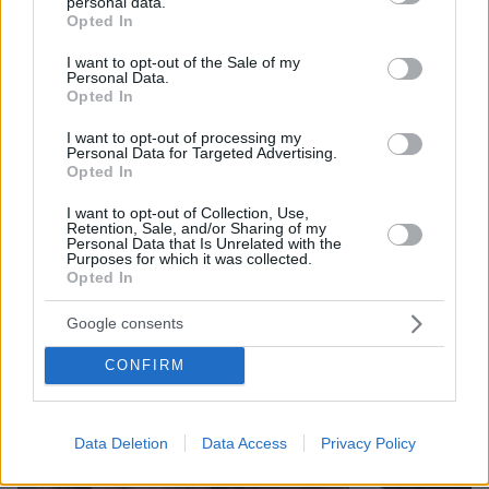
personal data.
πριν 39 λεπτά
grant or deny consent to Google and its third-party tags to
Opted In
Φωτιά στο Αριοχώρι Καλαμάτας, επιχειρούν δύο
use your data for below specified purposes in below Google
αεροσκάφη
consent section.
I want to opt-out of the Sale of my
Personal Data.
Opted In
ΔΕΙΤΕ ΟΛΕΣ ΤΙΣ ΕΙΔΗΣΕΙΣ
I want to opt-out of processing my
Personal Data for Targeted Advertising.
Opted In
ΤΑ ΠΙΟ ΔΗΜΟΦΙΛΗ
I want to opt-out of Collection, Use,
Retention, Sale, and/or Sharing of my
Personal Data that Is Unrelated with the
Purposes for which it was collected.
Opted In
Google consents
CONFIRM
Data Deletion
Data Access
Privacy Policy