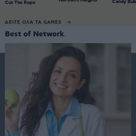
Northern Heights
Candy Bub
Cut The Rope
ΔΕΙΤΕ ΟΛΑ ΤΑ GAMES
Best of Network