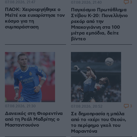
07.08.2026, 21:47
3
07.08.2026, 21:40
ΠΑΟΚ: Χειρουργήθηκε ο
Παγκόσμιο Πρωτάθλημα
Μεϊτέ και ευχαρίστησε τον
Στίβου Κ-20: Πανελλήνιο
κόσμο για τη
ρεκόρ από την
συμπαράσταση
Μπακογιάννη στα 100
μέτρα εμπόδια, δείτε
βίντεο
07.08.2026, 21:30
3
07.08.2026, 20:52
Δανεικός στη Φιορεντίνα
Σε δημοπρασία η μπάλα
από τη Ρεάλ Μαδρίτης ο
από το «χέρι του Θεού»,
Μασταντουόνο
το περίφημο γκολ του
Μαραντόνα