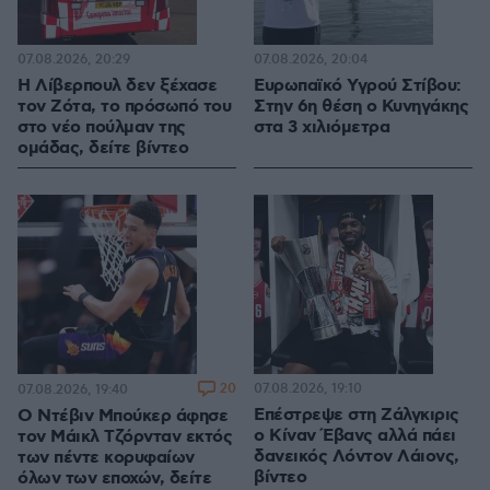
07.08.2026, 20:29
07.08.2026, 20:04
Η Λίβερπουλ δεν ξέχασε
Ευρωπαϊκό Υγρού Στίβου:
τον Ζότα, το πρόσωπό του
Στην 6η θέση ο Κυνηγάκης
στο νέο πούλμαν της
στα 3 χιλιόμετρα
ομάδας, δείτε βίντεο
20
07.08.2026, 19:10
07.08.2026, 19:40
Επέστρεψε στη Ζάλγκιρις
Ο Ντέβιν Μπούκερ άφησε
ο Κίναν Έβανς αλλά πάει
τον Μάικλ Τζόρνταν εκτός
δανεικός Λόντον Λάιονς,
των πέντε κορυφαίων
βίντεο
όλων των εποχών, δείτε