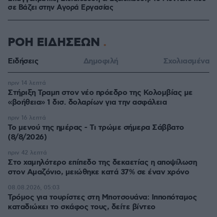
σε Bάζει στην Aγορά Eργασίας
ΡΟΗ ΕΙΔΗΣΕΩΝ
Ειδήσεις
Δημοφιλή
Σχολιασμένα
πριν 14 λεπτά
Στήριξη Τραμπ στον νέο πρόεδρο της Κολομβίας με
«βοήθεια» 1 δισ. δολαρίων για την ασφάλεια
πριν 16 λεπτά
Το μενού της ημέρας - Τι τρώμε σήμερα Σάββατο
(8/8/2026)
πριν 42 λεπτά
Στο χαμηλότερο επίπεδο της δεκαετίας η αποψίλωση
στον Αμαζόνιο, μειώθηκε κατά 37% σε έναν χρόνο
08.08.2026, 05:03
Τρόμος για τουρίστες στη Μποτσουάνα: Ιπποπόταμος
καταδιώκει το σκάφος τους, δείτε βίντεο