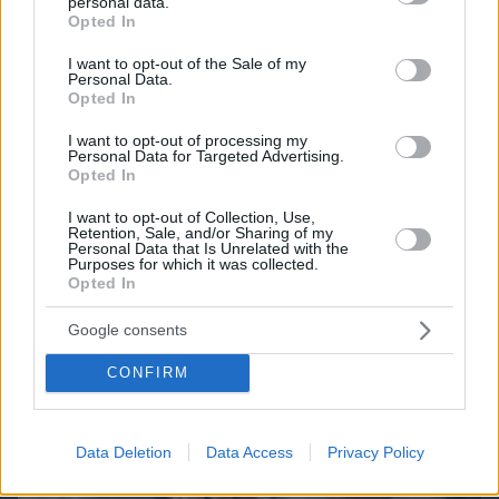
personal data.
Best of Network
grant or deny consent to Google and its third-party tags to
Opted In
use your data for below specified purposes in below Google
consent section.
I want to opt-out of the Sale of my
Personal Data.
Opted In
I want to opt-out of processing my
Personal Data for Targeted Advertising.
Opted In
I want to opt-out of Collection, Use,
Retention, Sale, and/or Sharing of my
Personal Data that Is Unrelated with the
Purposes for which it was collected.
Opted In
Google consents
CONFIRM
Data Deletion
Data Access
Privacy Policy