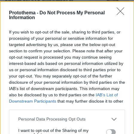
διάλυση του ΕΣΥ, ευχαρίστησε το
Μποδοσάκειο με επιστολή -
Γεωργιάδης: Το κατακρίνουν μέχρι να
Protothema -
Do Not Process My Personal
Information
το χρειαστούν οι ίδιοι
30
07.08.2026, 21:54
If you wish to opt-out of the sale, sharing to third parties, or
processing of your personal or sensitive information for
targeted advertising by us, please use the below opt-out
section to confirm your selection. Please note that after your
Games
opt-out request is processed you may continue seeing
interest-based ads based on personal information utilized by
us or personal information disclosed to third parties prior to
your opt-out. You may separately opt-out of the further
disclosure of your personal information by third parties on the
IAB’s list of downstream participants. This information may
also be disclosed by us to third parties on the
IAB’s List of
Downstream Participants
that may further disclose it to other
Northern Heights
Candy Bub
Cut The Rope
third parties.
Please note that this website/app uses one or more Google
Personal Data Processing Opt Outs
services and may gather and store information including but
ΔΕΙΤΕ ΟΛΑ ΤΑ GAMES
not limited to your visit or usage behaviour. You may click to
I want to opt-out of the Sharing of my