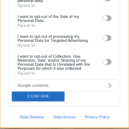
personal data.
grant or deny consent to Google and its third-party tags to
Opted In
use your data for below specified purposes in below Google
consent section.
I want to opt-out of the Sale of my
Personal Data.
Opted In
08.08.2026, 21:43
I want to opt-out of processing my
Personal Data for Targeted Advertising.
Χόρχε Μέσι: Ο εργάτης από το Ροσάριο που πήρε
Opted In
τον 13χρονο Λιονέλ από το χέρι και άλλαξε την
ιστορία του ποδοσφαίρου με μια υπογραφή σε...
I want to opt-out of Collection, Use,
χαρτοπετσέτα
Retention, Sale, and/or Sharing of my
Personal Data that Is Unrelated with the
Purposes for which it was collected.
Opted In
Google consents
CONFIRM
Data Deletion
Data Access
Privacy Policy