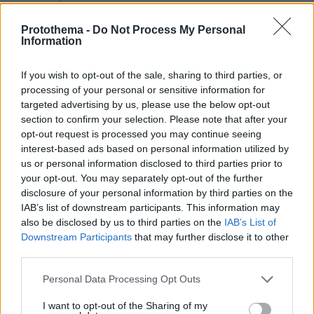
Μυστήριο 3.500 ετών στη Σαντορίνη: Ο 15χρονος
που δεν πρόλαβε να ξεφύγει από το τσουνάμι
Protothema -
Do Not Process My Personal
Information
μπορεί ν' αλλάξει τη χρονολογία της μεγάλης
έκρηξης
If you wish to opt-out of the sale, sharing to third parties, or
processing of your personal or sensitive information for
targeted advertising by us, please use the below opt-out
section to confirm your selection. Please note that after your
opt-out request is processed you may continue seeing
interest-based ads based on personal information utilized by
us or personal information disclosed to third parties prior to
your opt-out. You may separately opt-out of the further
disclosure of your personal information by third parties on the
IAB’s list of downstream participants. This information may
also be disclosed by us to third parties on the
IAB’s List of
Downstream Participants
that may further disclose it to other
third parties.
Please note that this website/app uses one or more Google
Personal Data Processing Opt Outs
services and may gather and store information including but
not limited to your visit or usage behaviour. You may click to
I want to opt-out of the Sharing of my