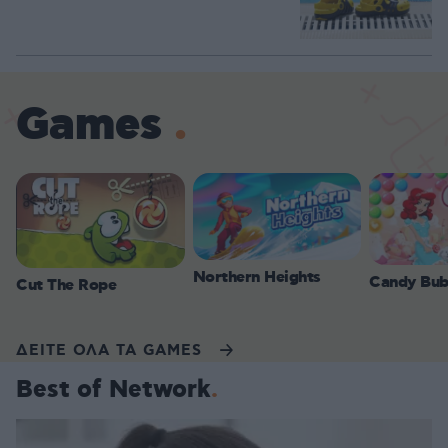
Games
Northern Heights
Candy Bub
Cut The Rope
ΔΕΙΤΕ ΟΛΑ ΤΑ GAMES
Best of Network