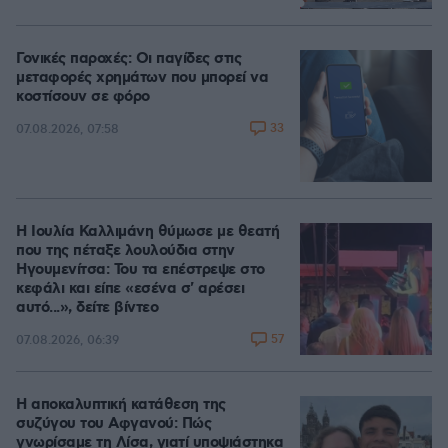
Loaded
:
100.00%
Γονικές παροχές: Οι παγίδες στις
μεταφορές χρημάτων που μπορεί να
κοστίσουν σε φόρο
33
07.08.2026, 07:58
Η Ιουλία Καλλιμάνη θύμωσε με θεατή
που της πέταξε λουλούδια στην
Ηγουμενίτσα: Του τα επέστρεψε στο
κεφάλι και είπε «εσένα σ' αρέσει
αυτό...», δείτε βίντεο
57
07.08.2026, 06:39
Η αποκαλυπτική κατάθεση της
συζύγου του Αφγανού: Πώς
γνωρίσαμε τη Λίσα, γιατί υποψιάστηκα