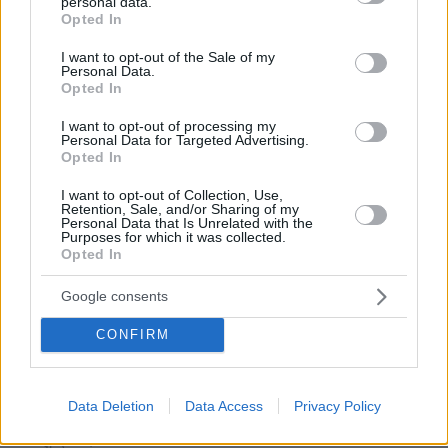
personal data.
grant or deny consent to Google and its third-party tags to
Το street food στα καλύτερά του: 5 επιλογές σε
Opted In
use your data for below specified purposes in below Google
αθηναϊκές καντίνες και σουβλατζίδικα
consent section.
I want to opt-out of the Sale of my
Personal Data.
πριν 7 λεπτά
Opted In
Αθήνα-Αρβανίτσα-Αντίκυρα: Ένα καλοκαιρινό road trip
από το βουνό στη θάλασσα
I want to opt-out of processing my
Personal Data for Targeted Advertising.
πριν 9 λεπτά
Opted In
Greek Goddess Beauty: Η τάση ομορφιάς που μας κάνει
να θέλουμε να μοιάζουμε με σύγχρονη Ελληνίδα θεά
I want to opt-out of Collection, Use,
Retention, Sale, and/or Sharing of my
πριν 12 λεπτά
Personal Data that Is Unrelated with the
Πότε τα φάρμακα για την υπερπλασία προστάτη δεν
Purposes for which it was collected.
«χρειάζονται» – Μελέτη εξηγεί
Opted In
πριν 13 λεπτά
Google consents
Έπεσαν οι υπογραφές για το Ειδικό Χωροταξικό Πλαίσιο
για τον Τουρισμό: Νέοι κανόνες για δόμηση και
CONFIRM
επενδύσεις
πριν 14 λεπτά
Ποιο είναι το αγαπημένο αυτοκίνητο του Κυριάκου
Data Deletion
Data Access
Privacy Policy
Μητσοτάκη