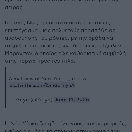
σειράς.
Για τους Νικς, η επιτυχία αυτή έρχεται ως
επιστέγασμα μιας πολυετούς προσπάθειας
αναδόμησης του ρόστερ, με την ομάδα να
στηρίζεται σε παίκτες-κλειδιά όπως ο Τζέιλεν
Μπράνσον, ο οποίος είχε καθοριστική συμβολή
στην πορεία προς τον τίτλο.
Aerial view of New York right now.
pic.twitter.com/i3mGqlmyhA
— Acyn (@Acyn)
June 14, 2026
Η Νέα Υόρκη ζει ήδη έντονους πανηγυρισμούς,
καθώς η ομάδα επιστρέφει στην κορυφή του