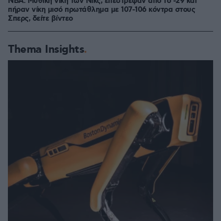
NBA: Μυθική νίκη των Νικς, επέστρεψαν από το -29 και
πήραν νίκη μισό πρωτάθλημα με 107-106 κόντρα στους
Σπερς, δείτε βίντεο
Thema Insights