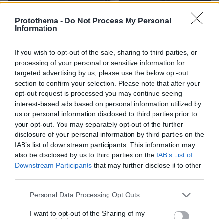
Protothema -
Do Not Process My Personal
Information
If you wish to opt-out of the sale, sharing to third parties, or
27.07.2026, 06:00
processing of your personal or sensitive information for
Το μέλλον της τεχνολογίας
targeted advertising by us, please use the below opt-out
section to confirm your selection. Please note that after your
03.08.2026, 10:56
opt-out request is processed you may continue seeing
Η Smart φοιτητική κατοικία στην καρδιά της Αθήνας
interest-based ads based on personal information utilized by
us or personal information disclosed to third parties prior to
26.07.2026, 09:54
your opt-out. You may separately opt-out of the further
Επαγγελματική Εκπαίδευση & Εξειδίκευση: Το Mοντέλο που
disclosure of your personal information by third parties on the
σε Bάζει στην Aγορά Eργασίας
IAB’s list of downstream participants. This information may
also be disclosed by us to third parties on the
IAB’s List of
Downstream Participants
that may further disclose it to other
ΡΟΗ ΕΙΔΗΣΕΩΝ
third parties.
Please note that this website/app uses one or more Google
Personal Data Processing Opt Outs
Ειδήσεις
Δημοφιλή
Σχολιασμένα
services and may gather and store information including but
not limited to your visit or usage behaviour. You may click to
I want to opt-out of the Sharing of my
πριν 36 λεπτά