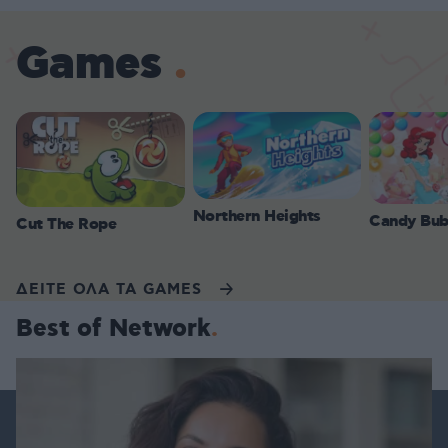
Games
Northern Heights
Candy Bub
Cut The Rope
ΔΕΙΤΕ ΟΛΑ ΤΑ GAMES
Best of Network