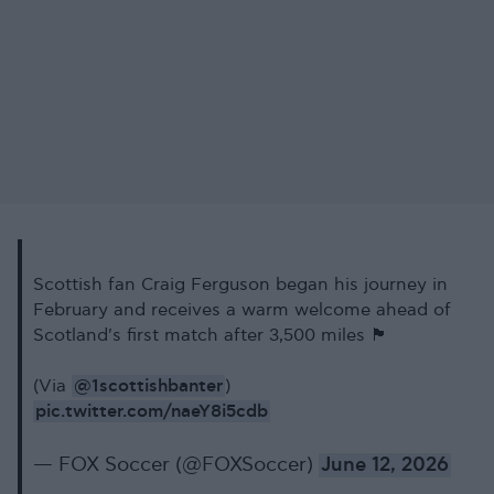
Scottish fan Craig Ferguson began his journey in
February and receives a warm welcome ahead of
Scotland's first match after 3,500 miles 🏴󠁧󠁢󠁳󠁣󠁴󠁿
@1scottishbanter
(Via
)
pic.twitter.com/naeY8i5cdb
— FOX Soccer (@FOXSoccer)
June 12, 2026