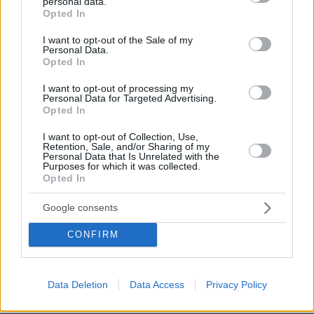
personal data.
grant or deny consent to Google and its third-party tags to
Opted In
use your data for below specified purposes in below Google
consent section.
I want to opt-out of the Sale of my
Personal Data.
Opted In
I want to opt-out of processing my
Personal Data for Targeted Advertising.
Opted In
I want to opt-out of Collection, Use,
Retention, Sale, and/or Sharing of my
Personal Data that Is Unrelated with the
Purposes for which it was collected.
Opted In
Google consents
CONFIRM
09.08.2026, 14:39
Σκέρτσος: «Στατιστική παγίδα» το ότι 7 στους 10
έχουν καταθέσεις κάτω από 1.000 ευρώ, τι
Data Deletion
Data Access
Privacy Policy
δείχνουν τα στοιχεία