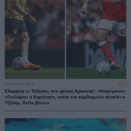
6
09.08.2026, 18:13
Έλαμψαν οι Έλληνες στο φιλικό Άρσεναλ - Ντόρτμουντ:
«Γκολάρα» ο Καρέτσας, ασίστ και κερδισμένο πέναλτι ο
Τζόλης, δείτε βίντεο