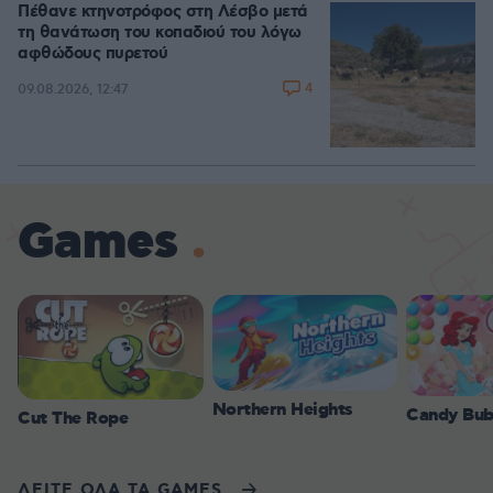
Πέθανε κτηνοτρόφος στη Λέσβο μετά
τη θανάτωση του κοπαδιού του λόγω
αφθώδους πυρετού
4
09.08.2026, 12:47
Games
Northern Heights
Candy Bub
Cut The Rope
ΔΕΙΤΕ ΟΛΑ ΤΑ GAMES