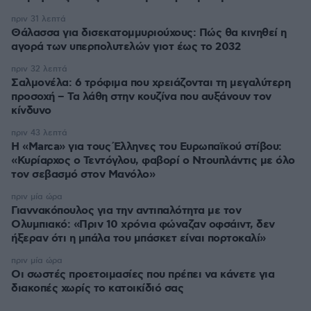
πριν 31 λεπτά
Θάλασσα για δισεκατομμυριούχους: Πώς θα κινηθεί η
αγορά των υπερπολυτελών γιοτ έως το 2032
πριν 32 λεπτά
Σαλμονέλα: 6 τρόφιμα που χρειάζονται τη μεγαλύτερη
προσοχή – Τα λάθη στην κουζίνα που αυξάνουν τον
κίνδυνο
πριν 43 λεπτά
Η «Marca» για τους Έλληνες του Ευρωπαϊκού στίβου:
«Κυρίαρχος ο Τεντόγλου, φαβορί ο Ντουπλάντις με όλο
τον σεβασμό στον Μανόλο»
πριν μία ώρα
Γιαννακόπουλος για την αντιπαλότητα με τον
Ολυμπιακό: «Πριν 10 χρόνια φώναζαν οφσάιντ, δεν
ήξεραν ότι η μπάλα του μπάσκετ είναι πορτοκαλί»
πριν μία ώρα
Οι σωστές προετοιμασίες που πρέπει να κάνετε για
διακοπές χωρίς το κατοικίδιό σας