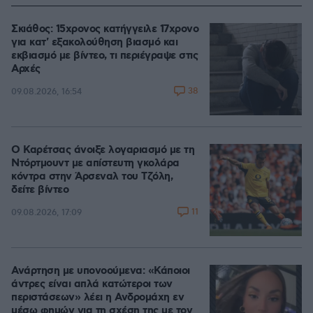
Σκιάθος: 15χρονος κατήγγειλε 17χρονο
για κατ' εξακολούθηση βιασμό και
εκβιασμό με βίντεο, τι περιέγραψε στις
Αρχές
38
09.08.2026, 16:54
Ο Καρέτσας άνοιξε λογαριασμό με τη
Ντόρτμουντ με απίστευτη γκολάρα
κόντρα στην Άρσεναλ του Τζόλη,
δείτε βίντεο
11
09.08.2026, 17:09
Ανάρτηση με υπονοούμενα: «Κάποιοι
άντρες είναι απλά κατώτεροι των
περιστάσεων» λέει η Ανδρομάχη εν
μέσω φημών για τη σχέση της με τον