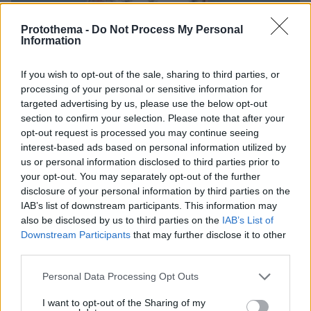
Protothema -
Do Not Process My Personal
Information
If you wish to opt-out of the sale, sharing to third parties, or
processing of your personal or sensitive information for
targeted advertising by us, please use the below opt-out
section to confirm your selection. Please note that after your
opt-out request is processed you may continue seeing
interest-based ads based on personal information utilized by
us or personal information disclosed to third parties prior to
your opt-out. You may separately opt-out of the further
09.08.2026, 17:36
disclosure of your personal information by third parties on the
Η Γαλλία μπήκε στο καλώδιο, η Τουρκία... στην
IAB’s list of downstream participants. This information may
πρίζα: Σπασμωδικές κινήσεις της Άγκυρας με
also be disclosed by us to third parties on the
IAB’s List of
παραβιάσεις και αδιαλλαξία στο Κυπριακό
Downstream Participants
that may further disclose it to other
third parties.
Please note that this website/app uses one or more Google
Personal Data Processing Opt Outs
services and may gather and store information including but
not limited to your visit or usage behaviour. You may click to
I want to opt-out of the Sharing of my