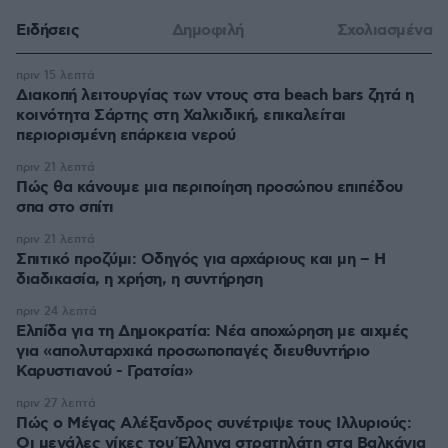
Ειδήσεις
Δημοφιλή
Σχολιασμένα
πριν 15 λεπτά
Διακοπή λειτουργίας των ντους στα beach bars ζητά η
κοινότητα Σάρτης στη Χαλκιδική, επικαλείται
περιορισμένη επάρκεια νερού
πριν 21 λεπτά
Πώς θα κάνουμε μια περιποίηση προσώπου επιπέδου
σπα στο σπίτι
πριν 21 λεπτά
Σπιτικό προζύμι: Οδηγός για αρχάριους και μη – Η
διαδικασία, η χρήση, η συντήρηση
πριν 24 λεπτά
Ελπίδα για τη Δημοκρατία: Νέα αποχώρηση με αιχμές
για «απολυταρχικά προσωποπαγές διευθυντήριο
Καρυστιανού - Γρατσία»
πριν 27 λεπτά
Πώς ο Μέγας Αλέξανδρος συνέτριψε τους Ιλλυριούς:
Οι μεγάλες νίκες του Έλληνα στρατηλάτη στα Βαλκάνια