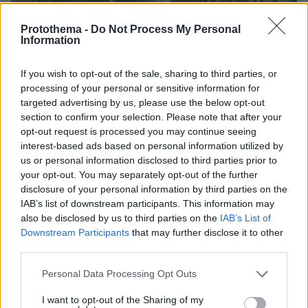
Protothema -
Do Not Process My Personal
Information
If you wish to opt-out of the sale, sharing to third parties, or
processing of your personal or sensitive information for
targeted advertising by us, please use the below opt-out
section to confirm your selection. Please note that after your
06.08.2026, 19:34
opt-out request is processed you may continue seeing
Γιατί δεν έσωσα το κουτάβι: Ο ερευνητής που
interest-based ads based on personal information utilized by
κατέγραφε τη συμβίωση του μικρού σκυλιού με
us or personal information disclosed to third parties prior to
αγέλη λύκων εξηγεί γιατί δεν επενέβη, όταν το
your opt-out. You may separately opt-out of the further
είδε άρρωστο
disclosure of your personal information by third parties on the
IAB’s list of downstream participants. This information may
also be disclosed by us to third parties on the
IAB’s List of
Downstream Participants
that may further disclose it to other
third parties.
Please note that this website/app uses one or more Google
Personal Data Processing Opt Outs
services and may gather and store information including but
not limited to your visit or usage behaviour. You may click to
I want to opt-out of the Sharing of my