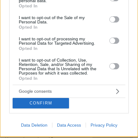
personal data.
grant or deny consent to Google and its third-party tags to
Opted In
use your data for below specified purposes in below Google
consent section.
I want to opt-out of the Sale of my
Personal Data.
Opted In
I want to opt-out of processing my
Personal Data for Targeted Advertising.
Opted In
I want to opt-out of Collection, Use,
Retention, Sale, and/or Sharing of my
Personal Data that Is Unrelated with the
Purposes for which it was collected.
Opted In
Google consents
06.08.2026, 20:03
Αριστοτέλης Δαμίγος: Σε κλίμα οδύνης έγινε η
CONFIRM
αποτέφρωση του συντονιστή που σκοτώθηκε
μετά τη σύγκρουση ελικοπτέρων στην Ψάθα,
φωτογραφίες
Data Deletion
Data Access
Privacy Policy