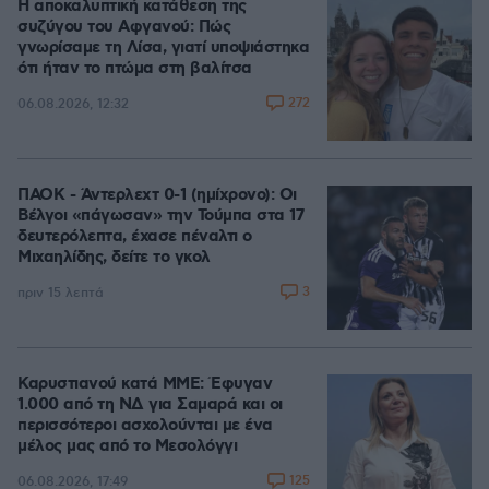
Η αποκαλυπτική κατάθεση της
συζύγου του Αφγανού: Πώς
γνωρίσαμε τη Λίσα, γιατί υποψιάστηκα
ότι ήταν το πτώμα στη βαλίτσα
272
06.08.2026, 12:32
ΠΑΟΚ - Άντερλεχτ 0-1 (ημίχρονο): Οι
Βέλγοι «πάγωσαν» την Τούμπα στα 17
δευτερόλεπτα, έχασε πέναλτι ο
Μιχαηλίδης, δείτε το γκολ
3
πριν 15 λεπτά
Καρυστιανού κατά ΜΜΕ: Έφυγαν
1.000 από τη ΝΔ για Σαμαρά και οι
περισσότεροι ασχολούνται με ένα
μέλος μας από το Μεσολόγγι
125
06.08.2026, 17:49