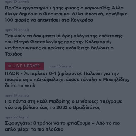
πριν 12 λεπτά
Προϊόν εργαστηρίου ή της φύσης ο κορωνοϊός; Άλλα
έλεγε δημόσια ο Φάουτσι και άλλα ιδιωτικά, αρνήθηκε
100 φορές να απαντήσει στο Κογκρέσο
πριν 14 λεπτά
Ξεκινούν τα δοκιμαστικά δρομολόγια της επέκτασης
του Μετρό Θεσσαλονίκης προς την Καλαμαριά,
«ενθαρρυντικές οι πρώτες ενδείξεις» δηλώνει ο
Ταχιάος
LIVE UPDATE
πριν 16 λεπτά
ΠΑΟΚ - Άντερλεχτ 0-1 (ημίχρονο): Παλεύει για την
ισοφάριση ο «Δικέφαλος», έχασε πέναλτι ο Μιχαηλίδης,
πριν 19 λεπτά
Για πάντα στη Ρεάλ Μαδρίτης ο Βινίσιους: Yπέγραψε
νέο συμβόλαιο έως το 2032 ο Βραζιλιάνος
πριν 22 λεπτά
Σφουγγάτο: 8 τρόποι να το φτιάξουμε – Από το πιο
απλό μέχρι το πιο πλούσιο