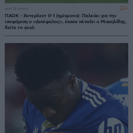
6
πριν 16 λεπτά
ΠΑΟΚ - Άντερλεχτ 0-1 (ημίχρονο): Παλεύει για την
ισοφάριση ο «Δικέφαλος», έχασε πέναλτι ο Μιχαηλίδης,
δείτε το γκολ