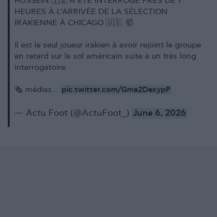
HUSSEIN 🇮🇶 A ÉTÉ INTERROGÉ PRÈS DE 7
HEURES À L’ARRIVÉE DE LA SÉLECTION
IRAKIENNE À CHICAGO 🇺🇸. 🤯
Il est le seul joueur irakien à avoir rejoint le groupe
en retard sur le sol américain suite à un très long
interrogatoire.
pic.twitter.com/Gma2DexypP
🗞️ médias…
— Actu Foot (@ActuFoot_)
June 6, 2026