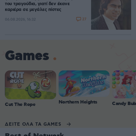
του τραγούδια, γιατί δεν έκανε
καριέρα σε μεγάλες πίστες
27
06.08.2026, 16:32
Games
Northern Heights
Candy Bub
Cut The Rope
ΔΕΙΤΕ ΟΛΑ ΤΑ GAMES