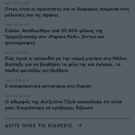
πριν 22 λεπτά
Ποιες είναι οι ομοιότητες και οι διαφορές ανάμεσα στις
μέλισσες και τις σφήκες
πριν 28 λεπτά
Σαλάχ: Αποθεώθηκε από 25.000 φίλους της
Τραμπζονσπόρ στο «Papara Park», βίντεο και
φωτογραφίες
πριν 29 λεπτά
Πώς έγινε η τραγωδία με την νεκρή μητέρα στα Μάλια:
Βούτηξε για να βοηθήσει τη φίλη της και πνίγηκε, τα
παιδιά φώναζαν για βοήθεια
πριν 32 λεπτά
5 συναρπαστικά εστιατόρια στο Παρίσι
πριν 32 λεπτά
Ο αδερφός της Αντζελίνα Τζολί αποκάλυψε ότι είναι
γκέι: Κουράστηκα να κρύβομαι, δήλωσε
ΔΕΙΤΕ ΟΛΕΣ ΤΙΣ ΕΙΔΗΣΕΙΣ