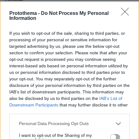
Γιώργης
03.06.2026, 22:06
Protothema -
Do Not Process My Personal
Άρχισε πάλι αυτό με τις βολές.Καλομαθημενοι
Information
Παναθηναικοι
ΑΠΑΝΤΗΣΗ
If you wish to opt-out of the sale, sharing to third parties, or
processing of your personal or sensitive information for
targeted advertising by us, please use the below opt-out
ΠΡΟΣΘΗΚΗ ΣΧΟΛΙΟΥ
section to confirm your selection. Please note that after your
opt-out request is processed you may continue seeing
ΌΝΟΜΑ *
interest-based ads based on personal information utilized by
us or personal information disclosed to third parties prior to
your opt-out. You may separately opt-out of the further
disclosure of your personal information by third parties on the
IAB’s list of downstream participants. This information may
also be disclosed by us to third parties on the
IAB’s List of
EMAIL
Downstream Participants
that may further disclose it to other
third parties.
Please note that this website/app uses one or more Google
Personal Data Processing Opt Outs
services and may gather and store information including but
not limited to your visit or usage behaviour. You may click to
I want to opt-out of the Sharing of my
ΣΧΌΛΙΟ *