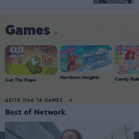
Games
Northern Heights
Candy Bub
Cut The Rope
ΔΕΙΤΕ ΟΛΑ ΤΑ GAMES
Best of Network