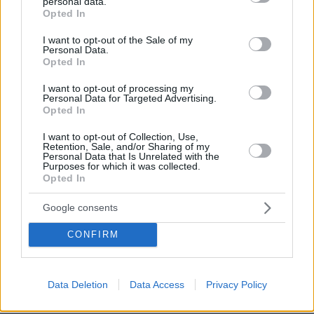
personal data.
grant or deny consent to Google and its third-party tags to
Opted In
use your data for below specified purposes in below Google
consent section.
I want to opt-out of the Sale of my
Personal Data.
Opted In
I want to opt-out of processing my
Personal Data for Targeted Advertising.
Opted In
Απομένουν
2500
χαρακτήρες
I want to opt-out of Collection, Use,
Retention, Sale, and/or Sharing of my
Personal Data that Is Unrelated with the
Purposes for which it was collected.
Opted In
Google consents
CONFIRM
* Υποχρεωτικά πεδία
Data Deletion
Data Access
Privacy Policy
ΡΟΗ ΕΙΔΗΣΕΩΝ