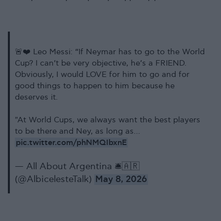
🚨❤️ Leo Messi: “If Neymar has to go to the World
Cup? I can’t be very objective, he’s a FRIEND.
Obviously, I would LOVE for him to go and for
good things to happen to him because he
deserves it.
"At World Cups, we always want the best players
to be there and Ney, as long as…
pic.twitter.com/phNMQIbxnE
— All About Argentina 🛎🇦🇷
(@AlbicelesteTalk)
May 8, 2026