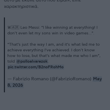
αυτό με έκανε αυτό που είμαι», είπε
χαρακτηριστικά.
🚨🇦🇷 Leo Messi: “I like winning at everything! I
don't even let my sons win in video games…”.
“That’s just the way I am, and it’s what led me to
achieve everything I’ve achieved. I don't know
how to lose, but that’s what made me who I am”,
@polloalvarezok
told
.
pic.twitter.com/B2noFRohMo
— Fabrizio Romano (@FabrizioRomano)
May
8, 2026