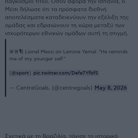
παγκόσμιο τίτλο. Όσον αφορά την Ισπανία, ο
Μέσι δήλωσε ότι τα πρόσφατα διεθνή
αποτελέσματα καταδεικνύουν την εξέλιξη της
ομάδας και εδραιώνουν τη χώρα μεταξύ των
ισχυρότερων εθνικών ομάδων αυτή τη στιγμή.
🚨🚨🎙️| Lionel Messi on Lamine Yamal: "He reminds
me of my younger self."
@sport
pic.twitter.com/Defe7YfbfS
[
]
— CentreGoals. (@centregoals)
May 8, 2026
Σχετικά με τη Βραζιλία, τόνισε το ιστορικό