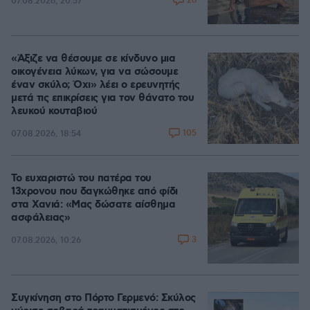
26
07.08.2026, 20:57
«Άξιζε να θέσουμε σε κίνδυνο μια
οικογένεια λύκων, για να σώσουμε
έναν σκύλο; Όχι» λέει ο ερευνητής
μετά τις επικρίσεις για τον θάνατο του
λευκού κουταβιού
105
07.08.2026, 18:54
Το ευχαριστώ του πατέρα του
13χρονου που δαγκώθηκε από φίδι
στα Χανιά: «Μας δώσατε αίσθημα
ασφάλειας»
3
07.08.2026, 10:26
Συγκίνηση στο Πόρτο Γερμενό: Σκύλος