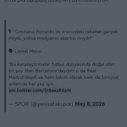
ήταν μια όμορφη αθλητική αντιπαλότητα».
🎙️: "Cristiano Ronaldo ile aranızdaki rekabet gerçek
miydi, yoksa medyanın abartısı mıydı?"
🗣️ Lionel Messi:
"Bu karşılaştırmalar futbol dünyasında doğal olan
bir şey. Ben Barcelona’daydım o da Real
Madrid’deydi ve hem takım olarak hem de bireysel
anlamda her şey için…
pic.twitter.com/SI8aezR6yN
— SPOR (@yenisafakspor)
May 8, 2026