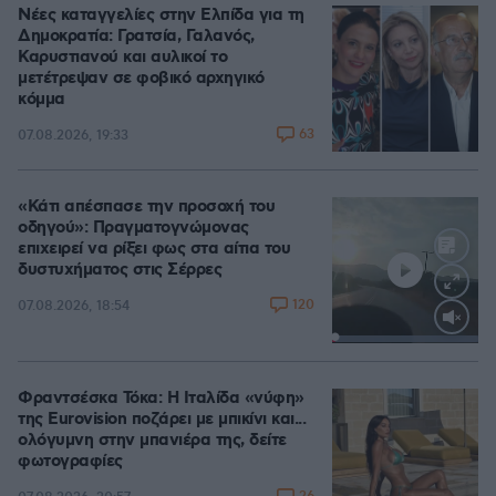
Νέες καταγγελίες στην Ελπίδα για τη
Δημοκρατία: Γρατσία, Γαλανός,
Καρυστιανού και αυλικοί το
μετέτρεψαν σε φοβικό αρχηγικό
κόμμα
63
07.08.2026, 19:33
«Κάτι απέσπασε την προσοχή του
οδηγού»: Πραγματογνώμονας
επιχειρεί να ρίξει φως στα αίτια του
δυστυχήματος στις Σέρρες
120
07.08.2026, 18:54
Loaded
:
100.00%
Φραντσέσκα Τόκα: Η Ιταλίδα «νύφη»
της Eurovision ποζάρει με μπικίνι και...
ολόγυμνη στην μπανιέρα της, δείτε
φωτογραφίες