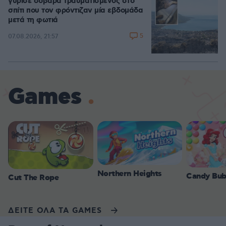
γύρισε σοβαρά τραυματισμένος στο
σπίτι που τον φρόντιζαν μία εβδομάδα
μετά τη φωτιά
5
07.08.2026, 21:57
Games
Northern Heights
Candy Bub
Cut The Rope
ΔΕΙΤΕ ΟΛΑ ΤΑ GAMES