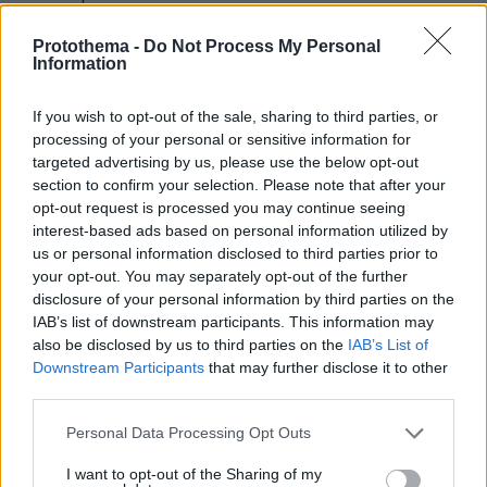
Protothema -
Do Not Process My Personal
Information
protothema.gr στο Google News
Ακολουθήστε το
και μάθετε πρώτοι όλες τις ειδήσεις
If you wish to opt-out of the sale, sharing to third parties, or
processing of your personal or sensitive information for
Ειδήσεις
Δείτε όλες τις τελευταίες
από την Ελλάδα
targeted advertising by us, please use the below opt-out
και τον Κόσμο, τη στιγμή που συμβαίνουν, στο
section to confirm your selection. Please note that after your
Protothema.gr
opt-out request is processed you may continue seeing
interest-based ads based on personal information utilized by
us or personal information disclosed to third parties prior to
Thema Insights
your opt-out. You may separately opt-out of the further
disclosure of your personal information by third parties on the
IAB’s list of downstream participants. This information may
also be disclosed by us to third parties on the
IAB’s List of
Downstream Participants
that may further disclose it to other
third parties.
Please note that this website/app uses one or more Google
Personal Data Processing Opt Outs
services and may gather and store information including but
not limited to your visit or usage behaviour. You may click to
I want to opt-out of the Sharing of my