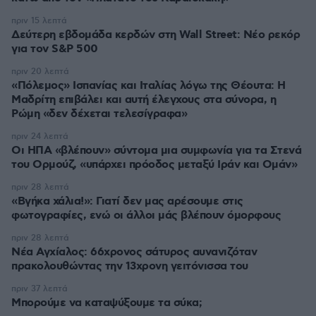
πριν 15 λεπτά
Δεύτερη εβδομάδα κερδών στη Wall Street: Νέο ρεκόρ
για τον S&P 500
πριν 20 λεπτά
«Πόλεμος» Ισπανίας και Ιταλίας λόγω της Θέουτα: Η
Μαδρίτη επιβάλει και αυτή έλεγχους στα σύνορα, η
Ρώμη «δεν δέχεται τελεσίγραφα»
πριν 24 λεπτά
Οι ΗΠΑ «βλέπουν» σύντομα μια συμφωνία για τα Στενά
του Ορμούζ, «υπάρχει πρόοδος μεταξύ Ιράν και Ομάν»
πριν 28 λεπτά
«Βγήκα χάλια!»: Γιατί δεν μας αρέσουμε στις
φωτογραφίες, ενώ οι άλλοι μάς βλέπουν όμορφους
πριν 28 λεπτά
Νέα Αγχίαλος: 66χρονος σάτυρος αυνανιζόταν
πρακολουθώντας την 13χρονη γειτόνισσα του
πριν 37 λεπτά
Μπορούμε να καταψύξουμε τα σύκα;