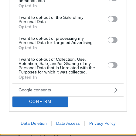
personal data.
grant or deny consent to Google and its third-party tags to
Opted In
use your data for below specified purposes in below Google
consent section.
I want to opt-out of the Sale of my
Personal Data.
Opted In
I want to opt-out of processing my
Personal Data for Targeted Advertising.
Opted In
I want to opt-out of Collection, Use,
Retention, Sale, and/or Sharing of my
Personal Data that Is Unrelated with the
Purposes for which it was collected.
Opted In
27.07.2026, 06:00
Το μέλλον της τεχνολογίας
Google consents
03.08.2026, 10:56
CONFIRM
Η Smart φοιτητική κατοικία στην καρδιά της Αθήνας
26.07.2026, 09:54
Data Deletion
Data Access
Privacy Policy
Επαγγελματική Εκπαίδευση & Εξειδίκευση: Το Mοντέλο που
σε Bάζει στην Aγορά Eργασίας