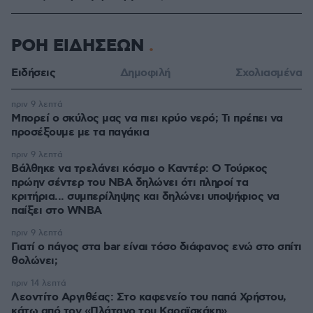
ΡΟΗ ΕΙΔΗΣΕΩΝ
Ειδήσεις
Δημοφιλή
Σχολιασμένα
πριν 9 λεπτά
Μπορεί ο σκύλος μας να πιει κρύο νερό; Τι πρέπει να
προσέξουμε με τα παγάκια
πριν 9 λεπτά
Βάλθηκε να τρελάνει κόσμο ο Καντέρ: Ο Τούρκος
πρώην σέντερ του NBA δηλώνει ότι πληροί τα
κριτήρια... συμπερίληψης και δηλώνει υποψήφιος να
παίξει στο WNBA
πριν 9 λεπτά
Γιατί ο πάγος στα bar είναι τόσο διάφανος ενώ στο σπίτι
θολώνει;
πριν 14 λεπτά
Λεοντίτο Αργιθέας: Στο καφενείο του παπά Χρήστου,
κάτω από τον «Πλάτανο του Καραϊσκάκη»