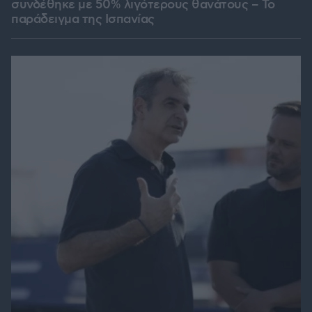
συνδέθηκε με 50% λιγότερους θανάτους – Το
παράδειγμα της Ισπανίας