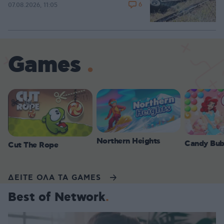
6
07.08.2026, 11:05
Games
Northern Heights
Candy Bub
Cut The Rope
ΔΕΙΤΕ ΟΛΑ ΤΑ GAMES
Best of Network