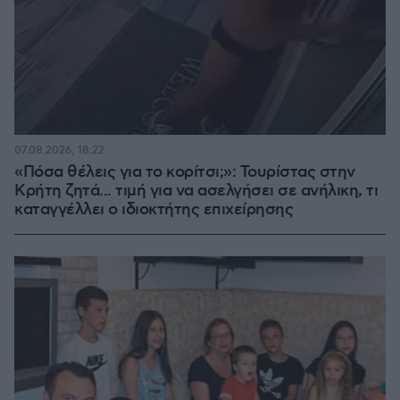
07.08.2026, 18:22
«Πόσα θέλεις για το κορίτσι;»: Τουρίστας στην
Κρήτη ζητά... τιμή για να ασελγήσει σε ανήλικη, τι
καταγγέλλει ο ιδιοκτήτης επιχείρησης