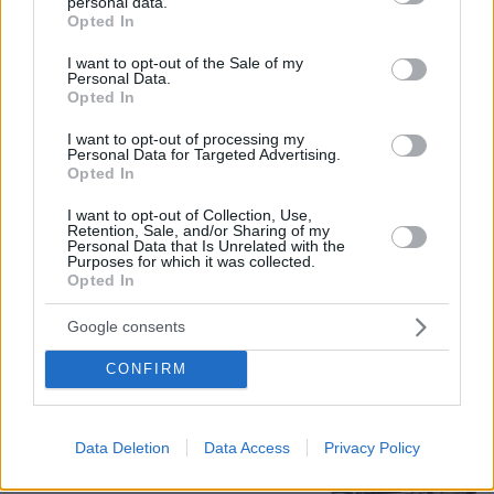
personal data.
grant or deny consent to Google and its third-party tags to
Opted In
Η Λίλα Μπακλέση έφερε στον κόσμο
use your data for below specified purposes in below Google
το πρώτο της παιδί, δείτε την
consent section.
I want to opt-out of the Sale of my
ανάρτηση του συντρόφου της περί...
Personal Data.
λαού και εξουσίας
Opted In
35
07.08.2026, 22:23
I want to opt-out of processing my
Personal Data for Targeted Advertising.
Opted In
Εντυπωσιάζει με την εμφάνισή της η
I want to opt-out of Collection, Use,
Retention, Sale, and/or Sharing of my
σύζυγος του Τζέντι Όσμαν στις
Personal Data that Is Unrelated with the
διακοπές τους στην Τουρκία, βίντεο
Purposes for which it was collected.
Opted In
1
07.08.2026, 23:43
Google consents
CONFIRM
Φορτηγό έπεσε σε γκρεμό στην
Τρίπολης – Σπάρτης: Νεκρός ο
48χρονος οδηγός, τραυματισμένος ο
Data Deletion
Data Access
Privacy Policy
συνοδηγός