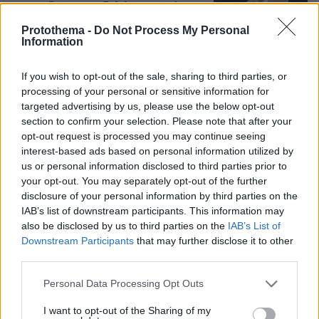
συμπερίληψης και δηλώνει υποψήφιος
να παίξει στο WNBA
Protothema -
Do Not Process My Personal
Information
27
07.08.2026, 23:30
If you wish to opt-out of the sale, sharing to third parties, or
Άλλος για data center; Επενδύσεις
processing of your personal or sensitive information for
€50 δισ. την ερχόμενη δεκαετία
targeted advertising by us, please use the below opt-out
section to confirm your selection. Please note that after your
328
07.08.2026, 20:16
opt-out request is processed you may continue seeing
interest-based ads based on personal information utilized by
us or personal information disclosed to third parties prior to
your opt-out. You may separately opt-out of the further
disclosure of your personal information by third parties on the
IAB’s list of downstream participants. This information may
Νέες καταγγελίες στην Ελπίδα για τη
Δημοκρατία: Γρατσία, Γαλανός,
also be disclosed by us to third parties on the
IAB’s List of
Καρυστιανού και αυλικοί το
Downstream Participants
that may further disclose it to other
μετέτρεψαν σε φοβικό αρχηγικό
third parties.
κόμμα
Please note that this website/app uses one or more Google
Personal Data Processing Opt Outs
103
07.08.2026, 19:33
services and may gather and store information including but
not limited to your visit or usage behaviour. You may click to
I want to opt-out of the Sharing of my