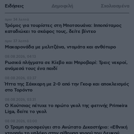
Ειδήσεις
Δημοφιλή
Σχολιασμένα
πριν 34 λεπτά
Τρόμος για τουρίστες στη Μποτσουάνα: Ιπποπόταμος
καταδιώκει το σκάφος τους, δείτε βίντεο
πριν 37 λεπτά
Μακαρονάδα με μελιτζάνα, ντομάτα και ανθότυρο
08.08.2026, 04:13
Ρωσικά πλήγματα σε Κίεβο και Μπροβαρί: Τρεις νεκροί,
ανάμεσά τους ένα παιδί
08.08.2026, 03:37
Ήττα της Σάκκαρη με 2-0 από την Γκοφ και αποκλεισμός
στο Τορόντο
08.08.2026, 03:31
Ο Κούτσιας πέτυχε το πρώτο γκολ της φετινής Primeira
Liga, δείτε το γκολ
08.08.2026, 03:00
Ο Τραμπ προσφεύγει στο Ανώτατο Δικαστήριο: «Εθνική
ντροπή» το μπλόκο στην αίθουσα χορού του Λευκού