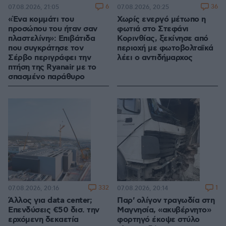
100.00%
6
36
07.08.2026, 21:05
07.08.2026, 20:25
«Ένα κομμάτι του
Χωρίς ενεργό μέτωπο η
προσώπου του ήταν σαν
φωτιά στο Στεφάνι
πλαστελίνη»: Επιβάτιδα
Κορινθίας, ξεκίνησε από
που συγκράτησε τον
περιοχή με φωτοβολταϊκά
Σέρβο περιγράφει την
λέει ο αντιδήμαρχος
πτήση της Ryanair με το
σπασμένο παράθυρο
332
1
07.08.2026, 20:16
07.08.2026, 20:14
Άλλος για data center;
Παρ' ολίγον τραγωδία στη
Επενδύσεις €50 δισ. την
Μαγνησία, «ακυβέρνητο»
ερχόμενη δεκαετία
φορτηγό έκοψε στύλο