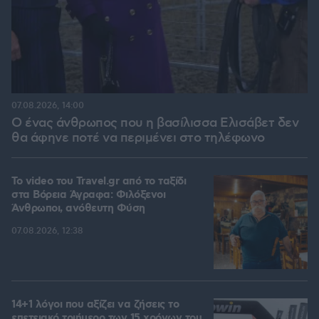
07.08.2026, 14:00
Ο ένας άνθρωπος που η βασίλισσα Ελισάβετ δεν
θα άφηνε ποτέ να περιμένει στο τηλέφωνο
To video του Travel.gr από το ταξίδι
στα Βόρεια Άγραφα: Φιλόξενοι
Άνθρωποι, ανόθευτη Φύση
07.08.2026, 12:38
14+1 λόγοι που αξίζει να ζήσεις το
επετειακό τριήμερο των 15 χρόνων του