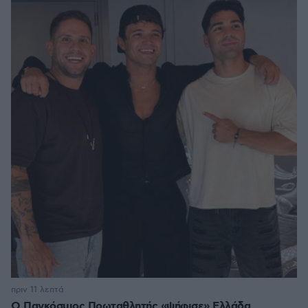
πριν 11 λεπτά
Ο Παγκόσμιος Πρωταθλητής «ψήφισε» Ελλάδα