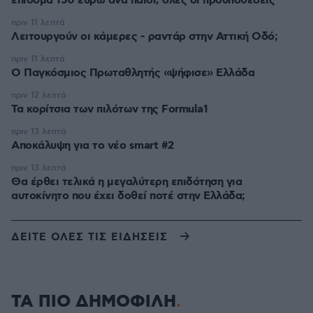
επίδομα 150 ευρώ ανά παιδί, όλες οι προϋποθέσεις
πριν 11 λεπτά
Λειτουργούν οι κάμερες - ραντάρ στην Αττική Οδό;
πριν 11 λεπτά
Ο Παγκόσμιος Πρωταθλητής «ψήφισε» Ελλάδα
πριν 12 λεπτά
Τα κορίτσια των πιλότων της Formula1
πριν 13 λεπτά
Αποκάλυψη για το νέο smart #2
πριν 13 λεπτά
Θα έρθει τελικά η μεγαλύτερη επιδότηση για
αυτοκίνητο που έχει δοθεί ποτέ στην Ελλάδα;
ΔΕΙΤΕ ΟΛΕΣ ΤΙΣ ΕΙΔΗΣΕΙΣ
ΤΑ ΠΙΟ ΔΗΜΟΦΙΛΗ