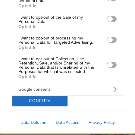
personal data.
grant or deny consent to Google and its third-party tags to
Η 24χρονη αριστούχος της Ιατρικής
Opted In
use your data for below specified purposes in below Google
Αθηνών, που διάβασε τον Ιπποκρατικό
consent section.
Όρκο, μιλά για τον «άριστο γιατρό»
I want to opt-out of the Sale of my
Personal Data.
3
10.08.2026, 08:09
Opted In
I want to opt-out of processing my
Personal Data for Targeted Advertising.
Opted In
Γιαννακόπουλος για Ολυμπιακό: «Πριν
I want to opt-out of Collection, Use,
10 χρόνια φώναζαν οφσάιντ, δεν
Retention, Sale, and/or Sharing of my
Personal Data that Is Unrelated with the
ήξεραν ότι η μπάλα μπάσκετ είναι
Purposes for which it was collected.
πορτοκαλί» - Τι είπε για το έμφραγμα
Opted In
που υπέστη το 2020, Αταμάν,
Ομπράντοβιτς και Αγγελόπουλους
Google consents
126
09.08.2026, 18:32
CONFIRM
Καρυστιανού: Θα υπάρξουν νομικές
συνέπειες για όσους δεν εξηγήσουν
Data Deletion
Data Access
Privacy Policy
αυτά τα προσβλητικά που λένε για την
Ελπίδα