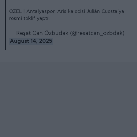
ÖZEL | Antalyaspor, Aris kalecisi Julián Cuesta’ya
resmi teklif yaptı!
— Reşat Can Özbudak (@resatcan_ozbdak)
August 14, 2025