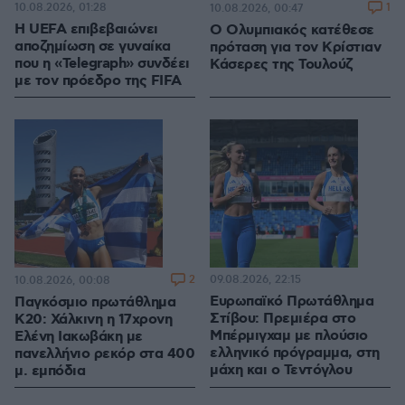
10.08.2026, 01:28
1
10.08.2026, 00:47
Η UEFA επιβεβαιώνει
O Ολυμπιακός κατέθεσε
αποζημίωση σε γυναίκα
πρόταση για τον Κρίστιαν
που η «Telegraph» συνδέει
Κάσερες της Τουλούζ
με τον πρόεδρο της FIFA
2
09.08.2026, 22:15
10.08.2026, 00:08
Ευρωπαϊκό Πρωτάθλημα
Παγκόσμιο πρωτάθλημα
Στίβου: Πρεμιέρα στο
Κ20: Χάλκινη η 17χρονη
Μπέρμιγχαμ με πλούσιο
Ελένη Ιακωβάκη με
ελληνικό πρόγραμμα, στη
πανελλήνιο ρεκόρ στα 400
μάχη και ο Τεντόγλου
μ. εμπόδια