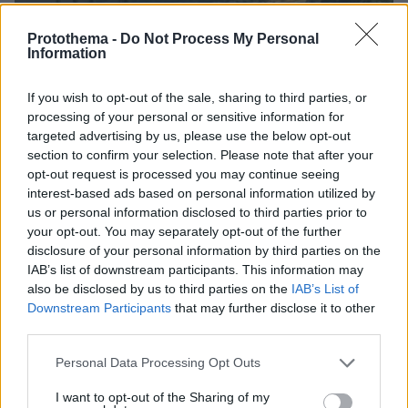
Protothema -
Do Not Process My Personal
Information
If you wish to opt-out of the sale, sharing to third parties, or
processing of your personal or sensitive information for
targeted advertising by us, please use the below opt-out
πριν 44 λεπτά
section to confirm your selection. Please note that after your
Φωτιά στον Κουβαρά Αττικής: Μήνυμα από το 112
opt-out request is processed you may continue seeing
για εκκένωση του Αγίου Στυλιανού, ενισχύθηκαν
interest-based ads based on personal information utilized by
οι πυροσβεστικές δυνάμεις
us or personal information disclosed to third parties prior to
your opt-out. You may separately opt-out of the further
disclosure of your personal information by third parties on the
Χάος στη Μέση Ανατολή 5 μήνες από
IAB’s list of downstream participants. This information may
την έναρξη του πολέμου: Το
also be disclosed by us to third parties on the
IAB’s List of
στριμωγμένο Ιράν ανεβάζει τον...
Downstream Participants
that may further disclose it to other
λογαριασμό, οι ΗΠΑ χάνουν τον
third parties.
έλεγχο της επόμενης ημέρας
Please note that this website/app uses one or more Google
Personal Data Processing Opt Outs
5
10.08.2026, 07:24
services and may gather and store information including but
not limited to your visit or usage behaviour. You may click to
I want to opt-out of the Sharing of my