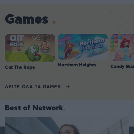
Games
Northern Heights
Candy Bub
Cut The Rope
ΔΕΙΤΕ ΟΛΑ ΤΑ GAMES
Best of Network