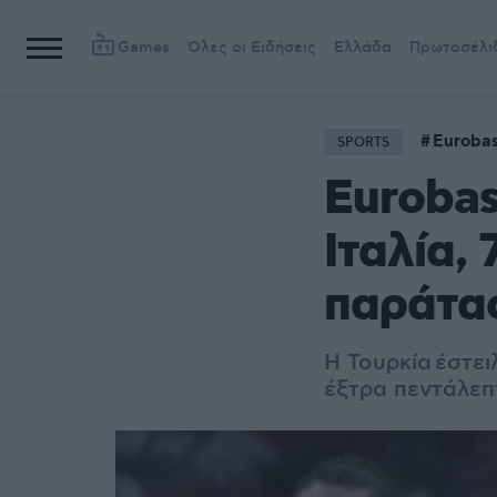
Games
Όλες οι Ειδήσεις
Ελλάδα
Πρωτοσέλι
Euroba
SPORTS
Eurobas
Ιταλία,
παράτα
Η Τουρκία έστε
έξτρα πεντάλεπτ