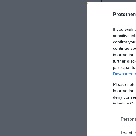
— FIBA 
June 24,
Protothe
If you wish 
sensitive in
confirm you
ITALY SUR
continue se
#DareToD
information 
further disc
— FIBA 
participants
Downstream 
June 24,
Please note
information 
deny consent
in below Go
Η Ιταλία έκ
Persona
πρωταγωνίστ
στο +5 (20-
I want t