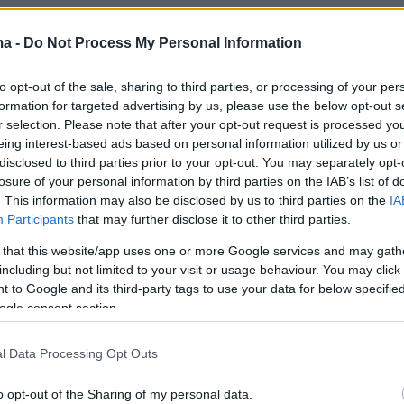
Women's EuroBasket (@EuroBasketWomen)
 2025
ma -
Do Not Process My Personal Information
to opt-out of the sale, sharing to third parties, or processing of your per
formation for targeted advertising by us, please use the below opt-out s
r selection. Please note that after your opt-out request is processed y
VIVE IN OVERTIME! 🇮🇹
#EuroBasketWomen
|
eing interest-based ads based on personal information utilized by us or
ream
pic.twitter.com/xTQe9Metjh
disclosed to third parties prior to your opt-out. You may separately opt-
losure of your personal information by third parties on the IAB’s list of
Women's EuroBasket (@EuroBasketWomen)
. This information may also be disclosed by us to third parties on the
IA
Participants
that may further disclose it to other third parties.
 2025
 that this website/app uses one or more Google services and may gath
including but not limited to your visit or usage behaviour. You may click 
 to Google and its third-party tags to use your data for below specifi
ogle consent section.
ανε καλύτερη εκκίνηση στο ματς και με
l Data Processing Opt Outs
ρια την Κιζ είχε μια διαφορά που έφτασε και
15). Η ομάδα του Αντρέα Καπομπιάνκο
o opt-out of the Sharing of my personal data.