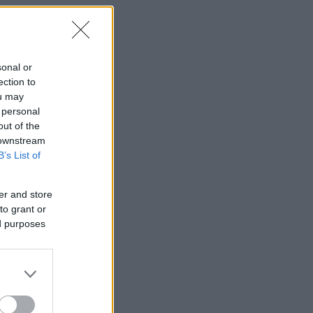
sonal or
ection to
ou may
 personal
out of the
 downstream
B’s List of
er and store
to grant or
ed purposes