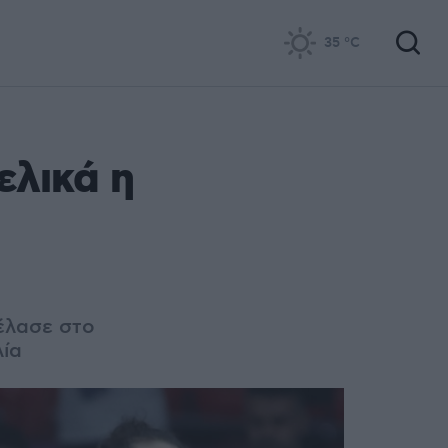
35
°C
ελικά η
γέλασε στο
λία