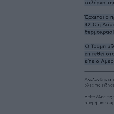
ταβέρνα τη
Έρχεται ο 
42°C η Λάρι
θερμοκρασίε
Ο Τραμπ μί
επιτεθεί στ
είπε ο Αμε
Ακολουθήστε 
όλες τις ειδήσ
Δείτε όλες τις
στιγμή που συ