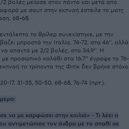
/2 βολές μείωσε στον πόντο και μετά από
αφορά με σουτ στην εκπνοή έστειλε το ματς
ση, 68-68.
εντάλεπτο το θρίλερ συνεχίστηκε, με την
βάζει μπροστά την Ιταλία, 74-72, στα 46’’, αλλά
να απαντά με 2/2 βολές, στα 34,9’’. Η
 με προσωπικό καλάθι στα 16,7’’ έγραψε το 76-
 εκπνοή το τρίποντο της Φιτίκ δεν βρήκε στόχο
0-17, 31-35, 50-50, 68-68, 76-74 (πρτ.).
ήμερα:
 να με καρφώσει στην κοιλιά» - Τι λέει ο
ου αντιμετώπισε τον άνδρα με το σπαθί σε