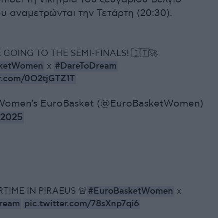
υ αναμετρώνται την Τετάρτη (20:30).
E GOING TO THE SEMI-FINALS! 🇮🇹🚀
sketWomen
x
#DareToDream
er.com/0O2tjGTZ1T
Women's EuroBasket (@EuroBasketWomen)
 2025
IME IN PIRAEUS 🚨
#EuroBasketWomen
x
ream
pic.twitter.com/78sXnp7qi6