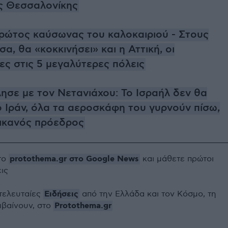
ς Θεσσαλονίκης
πρώτος καύσωνας του καλοκαιριού - Στους
σα, θα «κοκκινήσει» και η Αττική, οι
ς στις 5 μεγαλύτερες πόλεις
λησε με τον Νετανιάχου: Το Ισραήλ δεν θα
ο Ιράν, όλα τα αεροσκάφη του γυρνούν πίσω,
ρικανός πρόεδρος
protothema.gr στο Google News
το
και μάθετε πρώτοι
εις
Ειδήσεις
 τελευταίες
από την Ελλάδα και τον Κόσμο, τη
Protothema.gr
μβαίνουν, στο