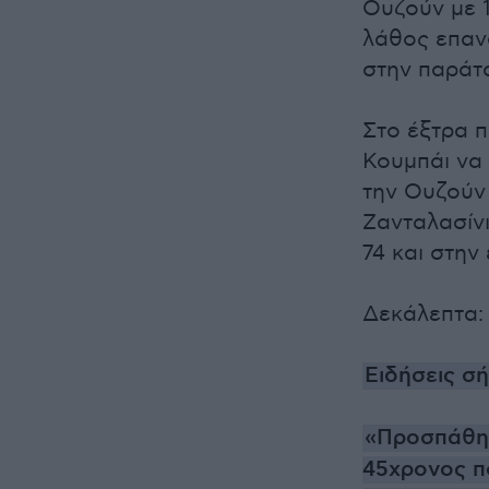
Ουζούν με 1
λάθος επαν
στην παράτα
Στο έξτρα π
Κουμπάι να 
την Ουζούν 
Ζανταλασίνι
74 και στην
Δεκάλεπτα: 2
Ειδήσεις σ
«Προσπάθησε
45χρονος π