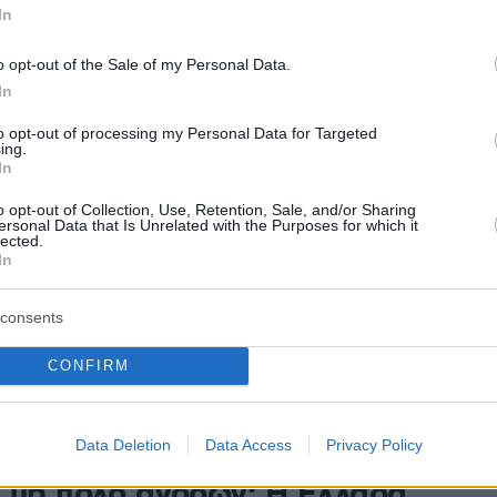
 από την Κ21
In
 Ατζούρα αναζητά προπονητή και ταυτότητα και θα
o opt-out of the Sale of my Personal Data.
ο φιλικό κόντρα στην Εθνική με... νεανικό σύνολο
In
to opt-out of processing my Personal Data for Targeted
3
8
ing.
In
ός» ο Γκουαρδιόλα για να
o opt-out of Collection, Use, Retention, Sale, and/or Sharing
ι την Εθνική Ιταλίας, έτοιμος...
ersonal Data that Is Unrelated with the Purposes for which it
lected.
αντικαταστήσει στη Σίτι ο
In
κα
consents
 τεχνικός έχει τεράστιο κασέ στη Μάντσεστερ Σίτι και
ρές προσπαθούν να τα βρουν με άλλους τρόπους,
CONFIRM
ν μεσολάβηση χορηγών
Data Deletion
Data Access
Privacy Policy
2
Cup πόλο ανδρών: Η Ελλάδα