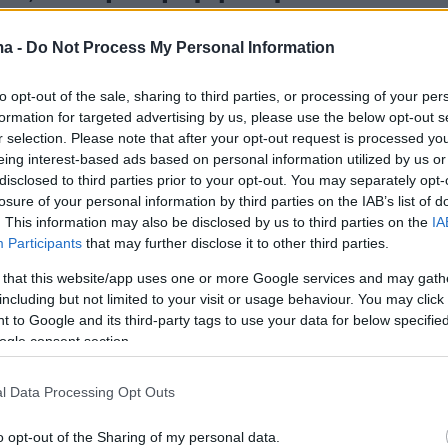
ά μας»
ma -
Do Not Process My Personal Information
 φιλικό της Κυριακής (22:00) με την Ιταλία ο Ιβάν
 μίλησε από την Κρήτη για τη νέα ημέρα της Εθνικής
to opt-out of the sale, sharing to third parties, or processing of your per
 και τα θέλω του
formation for targeted advertising by us, please use the below opt-out s
r selection. Please note that after your opt-out request is processed y
eing interest-based ads based on personal information utilized by us or
11
3
disclosed to third parties prior to your opt-out. You may separately opt-
 Μπενίτεθ θα ήθελε ν'
losure of your personal information by third parties on the IAB’s list of
. This information may also be disclosed by us to third parties on the
IA
ι την εθνική Ιταλίας
Participants
that may further disclose it to other third parties.
νικός του Παναθηναϊκού δεν έκρυψε ότι θα του
 that this website/app uses one or more Google services and may gath
οπτική
including but not limited to your visit or usage behaviour. You may click 
 to Google and its third-party tags to use your data for below specifi
ogle consent section.
2
9
 ποδοσφαίρου: Η Ιταλία έρχεται
l Data Processing Opt Outs
άκλειο με Ντοναρούμα και
o opt-out of the Sharing of my personal data.