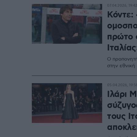
07.04.2026, 19:4
Κόντε:
ομοσπο
πρώτο σ
Ιταλίας
Ο προπονητή
στην εθνική 
05.04.2026, 19:5
Ιλάρι 
σύζυγο
τους Ιτ
αποκλε