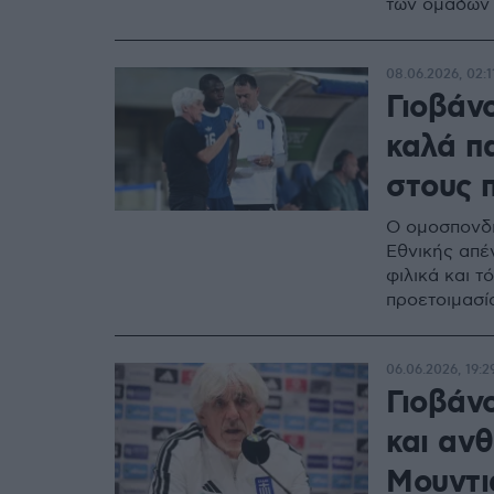
των ομάδων κ
08.06.2026, 02:1
Γιοβάν
καλά π
στους 
Ο ομοσπονδι
Εθνικής απέν
φιλικά και τ
προετοιμασί
06.06.2026, 19:2
Γιοβάν
και αν
Μουντι