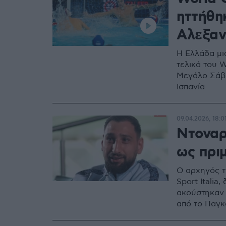
ηττήθηκ
Αλεξαν
Η Ελλάδα μι
τελικά του W
Μεγάλο Σάββ
Ισπανία
09.04.2026, 18:0
Ντοναρ
ως πρι
Ο αρχηγός τ
Sport Itali
ακούστηκαν 
από το Παγ