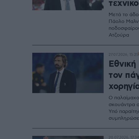
τεχνικο
Μετά το άδο
Πάολο Μαλντί
ποδοσφαίρου
Ατζούρα
27.07.2026, 15:25
Εθνική 
τον πά
χορηγία
Ο παλαίμαχο
σκουάντρα α
Υπό παραίτη
συμπληρώσει
20.07.2026, 17:34