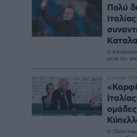
Πολύ δ
Ιταλίας
συναντ
Καταλα
Ο Καταλανός
μετά την απ
12.06.2026, 17:29
«Καρφί»
Ιταλία
ομάδες
Κύπελλ
Ο Τζιάνι Ινφ