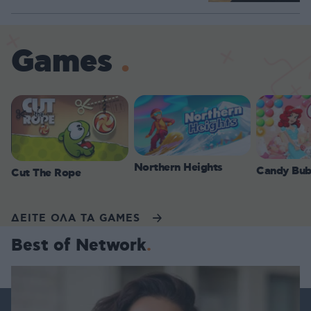
Games
Northern Heights
Candy Bub
Cut The Rope
ΔΕΙΤΕ ΟΛΑ ΤΑ GAMES
Best of Network