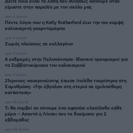
Δείτε ποια είναι τα λάθη που συνήθως κάνουμε όταν
είμαστε στην παραλία με τον σκύλο μας
πριν 6 λεπτά
Πέντε λόγοι που η Kelly Rutherford έχει την πιο κομψή
καλοκαιρινή γκαρνταρόμπα
πριν 6 λεπτά
Ζωμός πλούσιος σε κολλαγόνο
πριν 9 λεπτά
4 εκδρομές στην Πελοπόννησο: Ιδανικοί προορισμοί για
τα Σαββατοκύριακα του καλοκαιριού
πριν 9 λεπτά
21χρονος ναυαγοσώστης έσωσε Ιταλίδα τουρίστρια στη
Σαμοθράκη: «Την έβγαλαν στη στεριά σε ημιλιπόθυμη
κατάσταση»
πριν 16 λεπτά
Τι θα συμβεί αν πίνουμε ένα σφηνάκι ελαιόλαδο κάθε
μέρα – Απαντά η Λίνσει που το δοκίμασε για 2
εβδομάδες
πριν 20 λεπτά