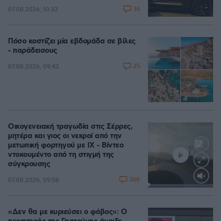
36
07.08.2026, 10:33
Πόσο κοστίζει μία εβδομάδα σε βίλες
- παράδεισους
25
07.08.2026, 09:43
Οικογενειακή τραγωδία στις Σέρρες,
μητέρα και γιος οι νεκροί από την
μετωπική φορτηγού με ΙΧ - Βίντεο
ντοκουμέντο από τη στιγμή της
σύγκρουσης
368
07.08.2026, 09:58
Loaded
:
100.00%
«Δεν θα με κυριεύσει ο φόβος»: Ο