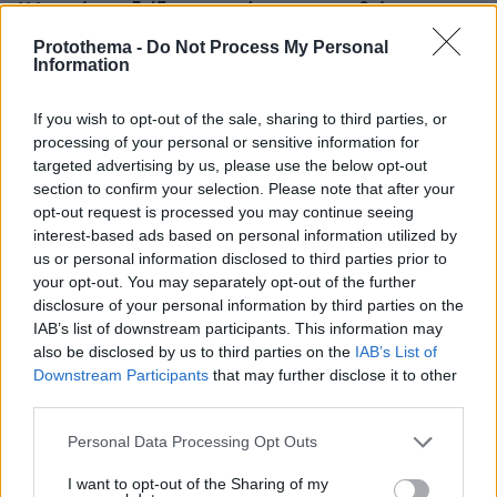
Η Ισπανία σχεδιάζει τις ταφές και προσπαθεί να
ταυτοποιήσει τις σορούς από την εισβολή μεταναστών
Protothema -
Do Not Process My Personal
στη Θέουτα
Information
πριν 27 λεπτά
Βαγιαννίδης: Το δίδυμο που επιστρέφει για να αλλάξει
If you wish to opt-out of the sale, sharing to third parties, or
τα δεδομένα
processing of your personal or sensitive information for
targeted advertising by us, please use the below opt-out
πριν 35 λεπτά
section to confirm your selection. Please note that after your
Αντόνιο Μπαντέρας για τη σχέση του με τη Μέλανι
Γκρίφιθ μετά το διαζύγιό τους: Είναι μία από τις
opt-out request is processed you may continue seeing
καλύτερές μου φίλες
interest-based ads based on personal information utilized by
us or personal information disclosed to third parties prior to
πριν 35 λεπτά
your opt-out. You may separately opt-out of the further
Η 97χρονη που περπάτησε πάνω σε φτερό αεροπλάνου
disclosure of your personal information by third parties on the
και έσπασε το προηγούμενο (δικό της) ρεκόρ Γκίνες
IAB’s list of downstream participants. This information may
also be disclosed by us to third parties on the
IAB’s List of
Downstream Participants
that may further disclose it to other
ΔΕΙΤΕ ΟΛΕΣ ΤΙΣ ΕΙΔΗΣΕΙΣ
third parties.
Please note that this website/app uses one or more Google
Personal Data Processing Opt Outs
services and may gather and store information including but
ΤΑ ΠΙΟ ΔΗΜΟΦΙΛΗ
not limited to your visit or usage behaviour. You may click to
I want to opt-out of the Sharing of my