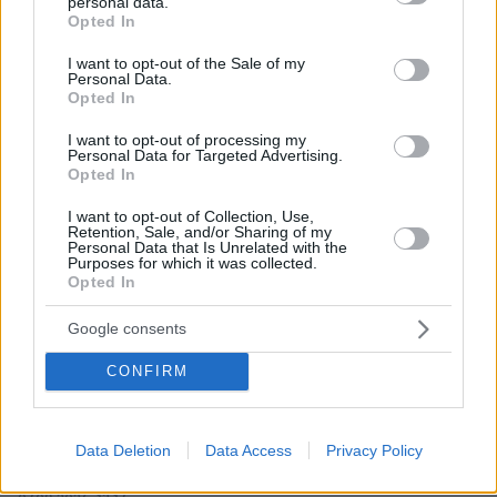
personal data.
grant or deny consent to Google and its third-party tags to
Opted In
use your data for below specified purposes in below Google
consent section.
I want to opt-out of the Sale of my
Personal Data.
Opted In
I want to opt-out of processing my
Personal Data for Targeted Advertising.
Opted In
I want to opt-out of Collection, Use,
Retention, Sale, and/or Sharing of my
Personal Data that Is Unrelated with the
Purposes for which it was collected.
Opted In
Google consents
CONFIRM
Data Deletion
Data Access
Privacy Policy