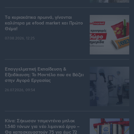
Tα κυριακάτικα πρωινά, γίνονται
καλύτερα με efood market και Πρώτο
Θέμα!
07.08.2026, 12:25
Επαγγελματική Εκπαίδευση &
Εξειδίκευση: Το Mοντέλο που σε Bάζει
στην Aγορά Eργασίας
26.07.2026, 09:54
Κίνα: Σήκωσαν τσιμεντένιο μπλοκ
1.540 τόνων για νέο λιμενικό έργο –
Θα κατασκευαστούν 75 για έως 72