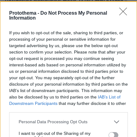
Πολύτεκνες οικογένειες: Μόλις 23.097 στην Ελλάδα –
Πόσες έχουν πάνω από 6 παιδιά
Protothema -
Do Not Process My Personal
09.08.2026, 00:14
Information
Δύο θάνατοι λουομένων το Σάββατο σε Λέσβο και
Σιθωνία
If you wish to opt-out of the sale, sharing to third parties, or
processing of your personal or sensitive information for
09.08.2026, 00:00
Μαγειρεύουμε με αυγά: 7 συνταγές που …τα σπάνε
targeted advertising by us, please use the below opt-out
section to confirm your selection. Please note that after your
08.08.2026, 23:56
opt-out request is processed you may continue seeing
Γερμανία: Μη επανδρωμένα αεροσκάφη εθεάθησαν
interest-based ads based on personal information utilized by
πάνω από στρατιωτική βάση
us or personal information disclosed to third parties prior to
08.08.2026, 23:53
your opt-out. You may separately opt-out of the further
Θετικές οι συνομιλίες με το Ιράν για τα Στενά του
disclosure of your personal information by third parties on the
Ορμούζ, λέει το Ομάν
IAB’s list of downstream participants. This information may
also be disclosed by us to third parties on the
IAB’s List of
08.08.2026, 23:42
Downstream Participants
that may further disclose it to other
Χάος στη Βουλή του Κοσόβου: Βουλευτής της
third parties.
αντιπολίτευσης πέταξε αυγά στον πρωθυπουργό Άλμπιν
Κούρτι, δείτε βίντεο
Please note that this website/app uses one or more Google
Personal Data Processing Opt Outs
services and may gather and store information including but
not limited to your visit or usage behaviour. You may click to
I want to opt-out of the Sharing of my
ΔΕΙΤΕ ΟΛΕΣ ΤΙΣ ΕΙΔΗΣΕΙΣ