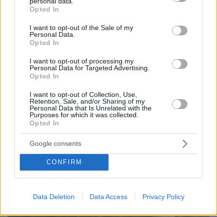
personal data.
grant or deny consent to Google and its third-party tags to
Opted In
use your data for below specified purposes in below Google
consent section.
I want to opt-out of the Sale of my
Personal Data.
ΤΑ ΠΙΟ ΔΗΜΟΦΙΛΗ
Opted In
I want to opt-out of processing my
Personal Data for Targeted Advertising.
Opted In
I want to opt-out of Collection, Use,
Retention, Sale, and/or Sharing of my
Personal Data that Is Unrelated with the
Purposes for which it was collected.
Opted In
Google consents
CONFIRM
Data Deletion
Data Access
Privacy Policy