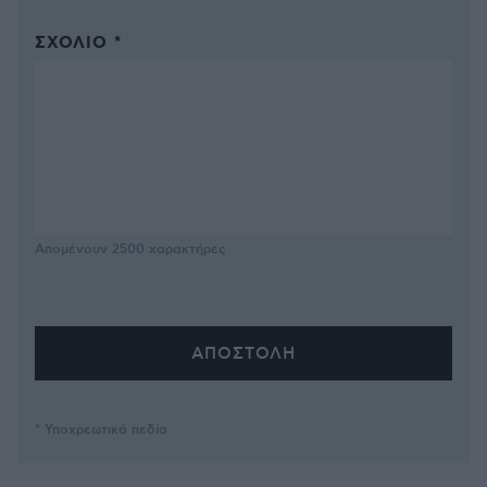
ΣΧΌΛΙΟ *
Απομένουν
2500
χαρακτήρες
* Υποχρεωτικά πεδία