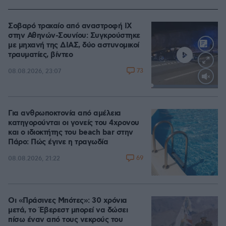
Σοβαρό τροχαίο από αναστροφή ΙΧ
στην Αθηνών-Σουνίου: Συγκρούστηκε
με μηχανή της ΔΙΑΣ, δύο αστυνομικοί
τραυματίες, βίντεο
73
08.08.2026, 23:07
Loaded
:
100.00%
Για ανθρωποκτονία από αμέλεια
κατηγορούνται οι γονείς του 4χρονου
και ο ιδιοκτήτης του beach bar στην
Πάρο: Πώς έγινε η τραγωδία
69
08.08.2026, 21:22
Οι «Πράσινες Μπότες»: 30 χρόνια
μετά, το Έβερεστ μπορεί να δώσει
πίσω έναν από τους νεκρούς του