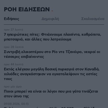
ΡΟΗ ΕΙΔΗΣΕΩΝ
Ειδήσεις
Δημοφιλή
Σχολιασμένα
πριν 27 λεπτά
7 ηπειρώτικες πίτες: Φτιάχνουμε πλασίντα, κοθρόπιτα,
μπατσαριά, και άλλες που λατρεύουμε
πριν 28 λεπτά
Συντριβή ελικοπτέρου στο Ρίο ντε Τζανέιρο, νεκροί οι
τέσσερις επιβαίνοντες
πριν 44 λεπτά
Εκτός ελέγχου μεγάλη δασική πυρκαγιά στον Καναδά,
χιλιάδες αναγκάστηκαν να εγκαταλείψουν τις εστίες
τους
πριν μία ώρα
Ποιοι μπορεί να είναι οι λόγοι που μια γάτα τινάζεται
στον ύπνο της
09.08.2026, 00:15