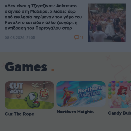
«Δεν είναι η Τζορτζίνα»: Απίστευτο
σκηνικό στη Μαδέιρα, χιλιάδες έξω
από εκκλησία περίμεναν τον γάμο του
Ρονάλντο και είδαν άλλο ζευγάρι, η
αντίδραση του Πορτογάλου σταρ
11
08.08.2026, 21:05
Games
Northern Heights
Candy Bub
Cut The Rope