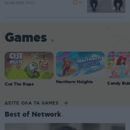
14
06.08.2026, 07:23
Games
Northern Heights
Candy Bub
Cut The Rope
ΔΕΙΤΕ ΟΛΑ ΤΑ GAMES
Best of Network