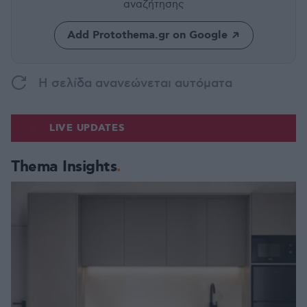
αναζήτησης
Add Protothema.gr on Google
H σελίδα ανανεώνεται αυτόματα
LIVE UPDATES
Thema Insights