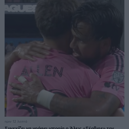
πριν 12 λεπτά
Συνεχίζει να γράφει ιστορία ο Άλεν: «Σέρβιρε» τον