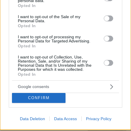
personal data.
grant or deny consent to Google and its third-party tags to
Opted In
Εν ψυχρώ δολοφονία ζευγαριού σε
use your data for below specified purposes in below Google
μπαρ στην Κολομβία: Η γυναίκα
consent section.
I want to opt-out of the Sale of my
προσπάθησε να προστατεύσει τον
Personal Data.
άνδρα της, ήταν γονείς 6χρονου
Opted In
κοριτσιού, δείτε βίντεο
I want to opt-out of processing my
4
06.08.2026, 06:25
Personal Data for Targeted Advertising.
Opted In
«Να είναι γαλήνια τα νερά του
I want to opt-out of Collection, Use,
Retention, Sale, and/or Sharing of my
τελευταίου σου ταξιδιού»: Συγκινεί ο
Personal Data that Is Unrelated with the
αδελφός του υπάρχου του Superferry
Purposes for which it was collected.
που βρέθηκε νεκρός στην καμπίνα του
Opted In
06.08.2026, 08:25
Google consents
CONFIRM
Πώς μπήκε η γαλλική σφραγίδα στο
καλώδιο Ελλάδας-Κύπρου: Η
γεωπολιτική σημασία της εμπλοκής
Data Deletion
Data Access
Privacy Policy
της Meridiam