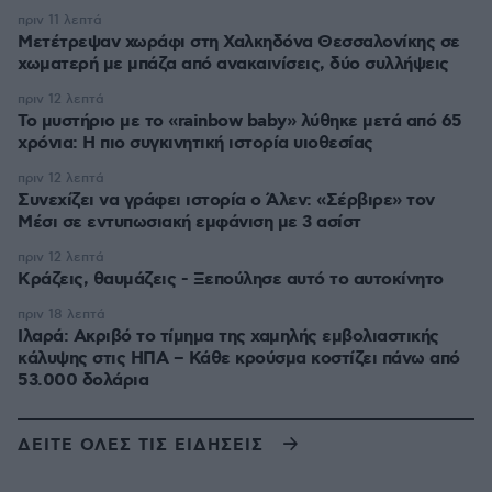
πριν 11 λεπτά
Μετέτρεψαν χωράφι στη Χαλκηδόνα Θεσσαλονίκης σε
χωματερή με μπάζα από ανακαινίσεις, δύο συλλήψεις
πριν 12 λεπτά
Το μυστήριο με το «rainbow baby» λύθηκε μετά από 65
χρόνια: Η πιο συγκινητική ιστορία υιοθεσίας
πριν 12 λεπτά
Συνεχίζει να γράφει ιστορία ο Άλεν: «Σέρβιρε» τον
Μέσι σε εντυπωσιακή εμφάνιση με 3 ασίστ
πριν 12 λεπτά
Κράζεις, θαυμάζεις - Ξεπούλησε αυτό το αυτοκίνητο
πριν 18 λεπτά
Ιλαρά: Ακριβό το τίμημα της χαμηλής εμβολιαστικής
κάλυψης στις ΗΠΑ – Κάθε κρούσμα κοστίζει πάνω από
53.000 δολάρια
ΔΕΙΤΕ ΟΛΕΣ ΤΙΣ ΕΙΔΗΣΕΙΣ