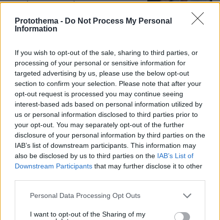
και πόσο τον αγαπάμε
22
05.08.2026, 20:15
Protothema -
Do Not Process My Personal
Information
If you wish to opt-out of the sale, sharing to third parties, or
Γιατί έβαλαν στο μάτι τα κοράλλια της
processing of your personal or sensitive information for
Μεσογείου: Το μπλόκο στη Σκόπελο, τα
targeted advertising by us, please use the below opt-out
κοσμήματα εκατομμυρίων και η
section to confirm your selection. Please note that after your
καταστροφή του «κόκκινου χρυσού»
opt-out request is processed you may continue seeing
interest-based ads based on personal information utilized by
8
06.08.2026, 07:25
us or personal information disclosed to third parties prior to
your opt-out. You may separately opt-out of the further
disclosure of your personal information by third parties on the
IAB’s list of downstream participants. This information may
Βίντεο: Ο Ήλιος όπως δεν τον έχουμε
ξαναδεί, οι πιο λεπτομερείς εικόνες
also be disclosed by us to third parties on the
IAB’s List of
που έχουν καταγραφεί ποτέ
Downstream Participants
that may further disclose it to other
third parties.
2
06.08.2026, 07:14
Please note that this website/app uses one or more Google
Personal Data Processing Opt Outs
services and may gather and store information including but
Loaded
:
100.00%
not limited to your visit or usage behaviour. You may click to
I want to opt-out of the Sharing of my