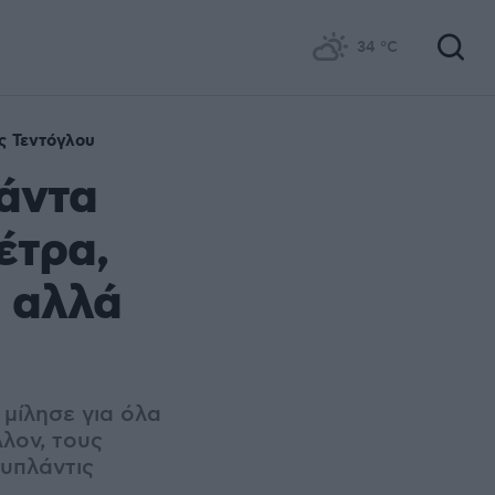
34
°C
ς Τεντόγλου
άντα
έτρα,
η αλλά
 μίλησε για όλα
λον, τους
ουπλάντις