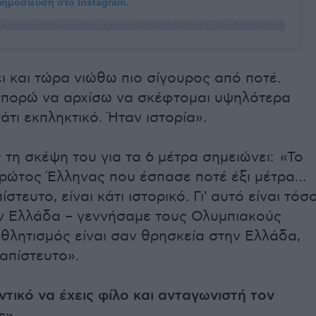
 δημοσίευση στο Instagram.
κοινοποιήθηκε από το χρήστη World Athletics (@worldathletics)
ι και τώρα νιώθω πιο σίγουρος από ποτέ.
μπορώ να αρχίσω να σκέφτομαι υψηλότερα
άτι εκπληκτικό. Ήταν ιστορία».
τη σκέψη του για τα 6 μέτρα σημειώνει: «
Το
 πρώτος Έλληνας που έσπασε ποτέ έξι μέτρα…
πίστευτο, είναι κάτι ιστορικό. Γι' αυτό είναι τόσ
ν Ελλάδα – γεννήσαμε τους Ολυμπιακούς
θλητισμός είναι σαν θρησκεία στην Ελλάδα,
 απίστευτο».
ντικό να έχεις φίλο και ανταγωνιστή τον