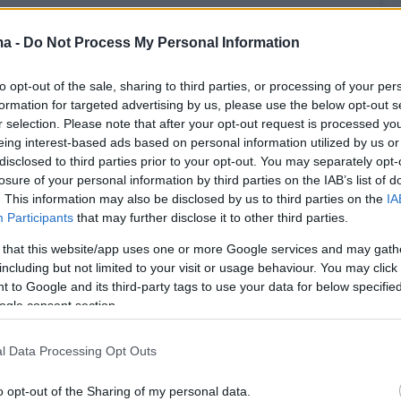
ma -
Do Not Process My Personal Information
to opt-out of the sale, sharing to third parties, or processing of your per
formation for targeted advertising by us, please use the below opt-out s
r selection. Please note that after your opt-out request is processed y
eing interest-based ads based on personal information utilized by us or
disclosed to third parties prior to your opt-out. You may separately opt-
losure of your personal information by third parties on the IAB’s list of
. This information may also be disclosed by us to third parties on the
IA
 δημοσίευση στο Instagram.
Participants
that may further disclose it to other third parties.
η κοινοποιήθηκε από το χρήστη Emmanouil Karalis (@manolo)
 that this website/app uses one or more Google services and may gath
including but not limited to your visit or usage behaviour. You may click 
 to Google and its third-party tags to use your data for below specifi
ogle consent section.
 ημέρες έκανε δύο όνειρά του
τητα. Ο
«Manolo»
που είναι μόλις 25 ετών
l Data Processing Opt Outs
ν επόμενη ημέρα με αισιοδοξία, νιώθει δυνατό
o opt-out of the Sharing of my personal data.
 να πετύχει σπουδαιότερα πράγματα στο