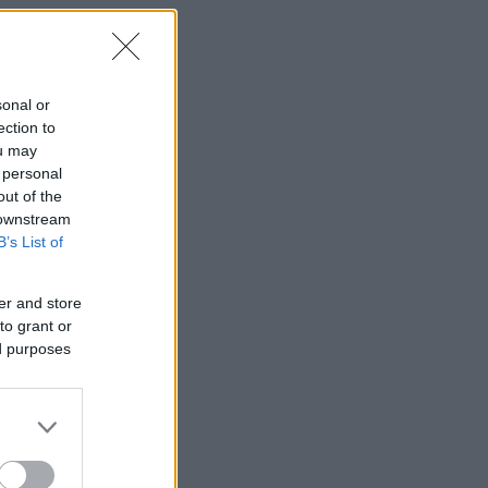
sonal or
ection to
ou may
 personal
out of the
 downstream
B’s List of
er and store
to grant or
ed purposes
ς