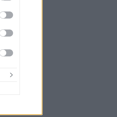
ι
α
ι