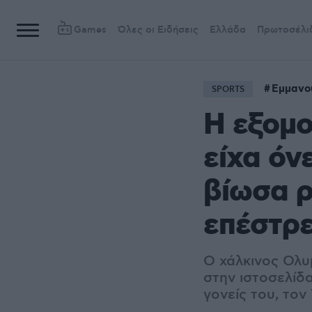
Games
Όλες οι Ειδήσεις
Ελλάδα
Πρωτοσέλι
Εμμανο
SPORTS
H εξομ
είχα όν
βίωσα ρ
επέστρ
Ο χάλκινος Ολυ
στην ιστοσελίδ
γονείς του, τον