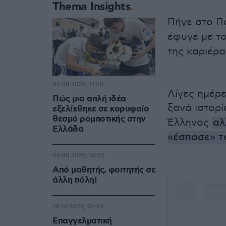
Thema Insights
Πήγε στο Πα
έφυγε με τ
της καριέρα
04.08.2026, 11:20
Λίγες ημέρ
Πώς μια απλή ιδέα
ξανά ιστορί
εξελίχθηκε σε κορυφαίο
θεσμό ρομποτικής στην
Έλληνας
αλ
Ελλάδα
«έσπασε» τ
06.08.2026, 10:52
Από μαθητής, φοιτητής σε
άλλη πόλη!
26.07.2026, 09:54
Επαγγελματική