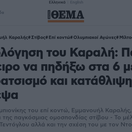
Ελληνικά
English
δα
υήλ Καραλής
Στίβος
Επί κοντώ
Ολυμπιακοί Αγώνες
Μίλτο
ολόγηση του Καραλή: Π
ειρο να πηδήξω στα 6 μ
ατσισμό και κατάθλιψ
εψα
μπιονίκης του επί κοντώ, Εμμανουήλ Καραλής,
α της παγκόσμιας ομοσπονδίας στίβου - Το μέλ
 Τεντόγλου αλλά και την σχέση του με τον Ντ