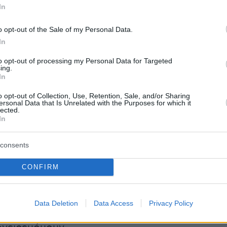
In
o opt-out of the Sale of my Personal Data.
λ Καραλής, γιος του Χάρη από την Ελλάδα κα
In
ό την Ουγκάντα, μίλησε στην σελίδα της
to opt-out of processing my Personal Data for Targeted
 ομοσπονδίας στίβου
για το χθες, το αύριο, τ
ing.
In
 και τους εφιάλτες του παρελθόντος.
o opt-out of Collection, Use, Retention, Sale, and/or Sharing
ersonal Data that Is Unrelated with the Purposes for which it
lected.
μπιακό μετάλλιο αλλά ονειρεύομουν τα 6
In
consents
ρούσε να μην αρχίσει από το Ολυμπιακό
CONFIRM
λλά θέλησε αμέσως να βάλει πιο ψηλά τον
ικά, το να πάρω ένα
Ολυμπιακό
μετάλλιο είναι
, σε ηλικία 24 ετών, αλλά το μεγαλύτερο
Data Deletion
Data Access
Privacy Policy
 είναι το άλμα πάνω από έξι μέτρα. Είναι κάτ