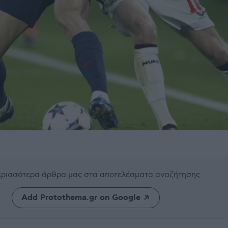
περισσότερα άρθρα μας
στα αποτελέσματα αναζήτησης
Add Protothema.gr on Google