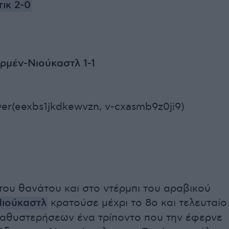
ικ 2-0
ρμέν-Νιούκαστλ 1-1
er(eexbs1jkdkewvzn, v-cxasmb9z0ji9)
του θανάτου και στο ντέρμπι του αραβικού
ιούκαστλ
κρατούσε μέχρι το 8ο και τελευταίο
καθυστερήσεων ένα τρίποντο που την έφερνε