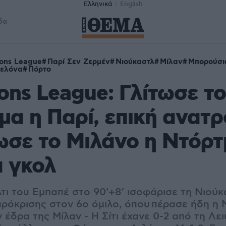
Ελληνικά
English
δα
ons League
Παρί Σεν Ζερμέν
Νιούκαστλ
Μίλαν
Μπορούσι
ελόνα
Πόρτο
ns League: Γλίτωσε το
α η Παρί, επική ανατρ
λωσε το Μιλάνο η Ντόρτ
α γκολ
τι του Εμπαπέ στο 90'+8' ισοφάρισε τη Νιούκα
πρόκρισης στον 6ο όμιλο, όπου πέρασε ήδη η
ν έδρα της Μίλαν - Η Σίτι έχανε 0-2 από τη Λει