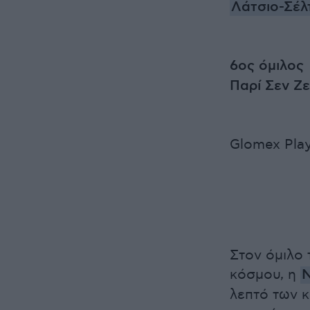
Λάτσιο-Σέλτ
6ος όμιλος
Παρί Σεν Ζε
Glomex Play
Στον όμιλο 
κόσμου, η
Ν
λεπτό των 