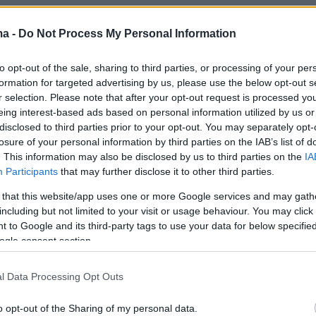
ως προστέθηκαν στις Μπάγερν, Ρεάλ, Σίτι,
ma -
Do Not Process My Personal Information
ιεδάδ, Ίντερ που είχαν προκριθεί στους 16 από
ιστική και οι
Μπαρτσελόνα
, Ατλέτικο
to opt-out of the sale, sharing to third parties, or processing of your per
formation for targeted advertising by us, please use the below opt-out s
άτσιο οπότε απομένουν άλλα 7 εισιτήρια
r selection. Please note that after your opt-out request is processed y
 τα οποία θα κριθούν είστε στα αυριανά ματς
eing interest-based ads based on personal information utilized by us or
ς όμιλος) είτε στην τελευταία αγωνιστική σε 2
disclosed to third parties prior to your opt-out. You may separately opt-
losure of your personal information by third parties on the IAB’s list of
. This information may also be disclosed by us to third parties on the
IA
Participants
that may further disclose it to other third parties.
 that this website/app uses one or more Google services and may gath
Ατλέτικο Μαδρίτης 1-3
including but not limited to your visit or usage behaviour. You may click 
 to Google and its third-party tags to use your data for below specifi
ogle consent section.
er(eexbs1jkdkewvzn, v-cxat96tahz3d)
l Data Processing Opt Outs
o opt-out of the Sharing of my personal data.