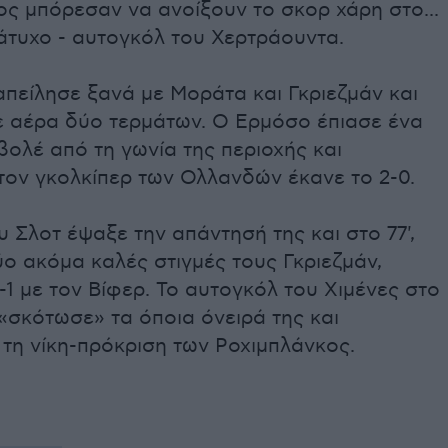
ς μπόρεσαν να ανοίξουν το σκορ χάρη στο...
 άτυχο - αυτογκόλ του Χερτράουντα.
απείλησε ξανά με Μοράτα και Γκριεζμάν και
ρε αέρα δύο τερμάτων. Ο Ερμόσο έπιασε ένα
ολέ από τη γωνία της περιοχής και
τον γκολκίπερ των Ολλανδών έκανε το 2-0.
 Σλοτ έψαξε την απάντησή της και στο 77',
ο ακόμα καλές στιγμές τους Γκριεζμάν,
-1 με τον Βίφερ. Το αυτογκόλ του Χιμένες στο
«σκότωσε» τα όποια όνειρά της και
τη νίκη-πρόκριση των Ροχιμπλάνκος.