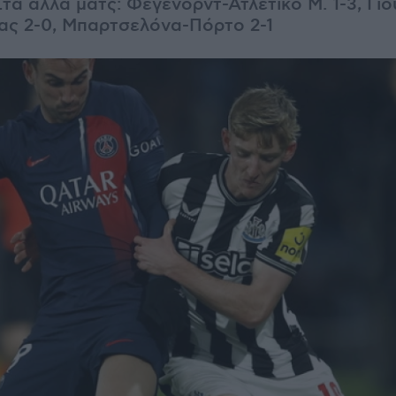
 Στα άλλα ματς: Φέγενορντ-Ατλέτικο Μ. 1-3, Γι
ς 2-0, Μπαρτσελόνα-Πόρτο 2-1