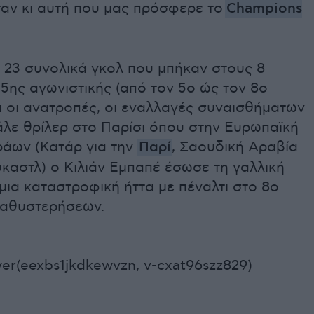
ταν κι αυτή που μας πρόσφερε το
Champions
α 23 συνολικά γκολ που μπήκαν στους 8
5ης αγωνιστικής (από τον 5ο ώς τον 8ο
ά οι ανατροπές, οι εναλλαγές συναισθήματων
άλε θρίλερ στο Παρίσι όπου στην Ευρωπαϊκή
ράων (Κατάρ για την
Παρί
, Σαουδική Αραβία
ύκαστλ) ο Κιλιάν Εμπαπέ έσωσε τη γαλλική
ια καταστροφική ήττα με πέναλτι στο 8ο
καθυστερήσεων.
er(eexbs1jkdkewvzn, v-cxat96szz829)