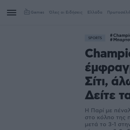
Games
Όλες οι Ειδήσεις
Ελλάδα
Πρωτοσέλι
Champi
SPORTS
Μπαρτσ
Champio
έμφραγμ
Σίτι, ά
Δείτε τ
Η Παρί με πέναλ
στο κόλπο της 
μετά το 3-1 στη