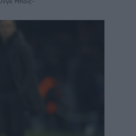
ουνγκ Μπόις-