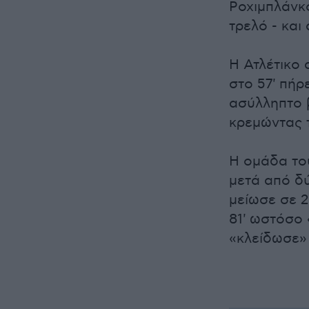
Ροχιμπλάνκο
τρελό - και
Η Ατλέτικο 
στο 57' πή
ασύλληπτο β
κρεμώντας 
Η ομάδα του
μετά από δύ
μείωσε σε 2
81' ωστόσο 
«κλείδωσε» 