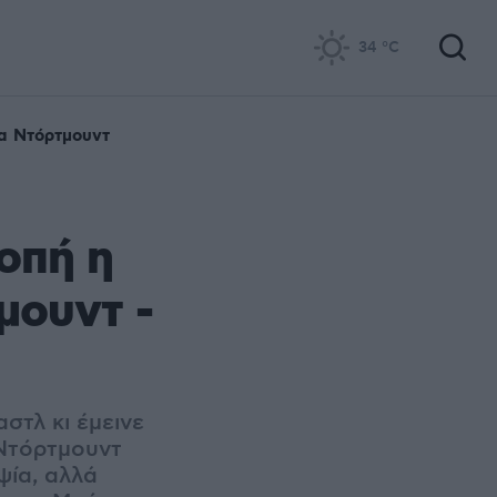
34
°C
α Ντόρτμουντ
οπή η
μουντ -
στλ κι έμεινε
 Ντόρτμουντ
ψία, αλλά