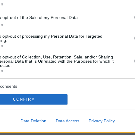
In
α πρόκριση μέσα στο Ρότερνταμ! Η Ατλέτικο
o opt-out of the Sale of my Personal Data.
έρασε με τριάρα από την έδρα της Φέγενορντ
In
ε» το εισιτήριό της για τη φάση των «16» του
eague. Μαζί της για... παρέα πήρε και τη
to opt-out of processing my Personal Data for Targeted
ing.
 νωρίτερα επικράτησε της Σέλτικ), με τις δυο
In
ιμάζονται για τον τελικό πρωτιάς του ομίλου
o opt-out of Collection, Use, Retention, Sale, and/or Sharing
ία αγωνιστική. Στο Europa League θα
ersonal Data that Is Unrelated with the Purposes for which it
lected.
 οι πρωταθλητές Ολλανδίας που κόντρα στους
In
. σκόραραν δύο αυτογκόλ!
consents
οι μπήκαν δυνατά στο παιχνίδι και απείλησαν
CONFIRM
τον Όμπλακ, είδαν όμως την ομάδα του
τους... κόβει τον αέρα άμεσα. Στο 13' ο
ύθηκε στην αντεπίθεση αλλά ο Μπίζλοβ του
Data Deletion
Data Access
Privacy Policy
στο τετ α τετ. Από το κόρνερ πάντως, οι