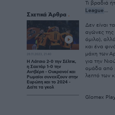
Τι βραδιά ή
League
...
Σχετικά Άρθρα
Δεν είναι τ
αγώνες της 
όμιλο), αλλ
και ένα φιν
μάχη των Α
28.11.2023, 21:40
για την Νιο
Η Λάτσιο 2-0 την Σέλτικ,
η Σαχτάρ 1-0 την
ομάδα από μ
Αντβέρπ - Ουκρανοί και
λεπτό των 
Ρωμαίοι συνεχίζουν στην
Ευρώπη και το 2024 -
Δείτε τα γκολ
Glomex Play