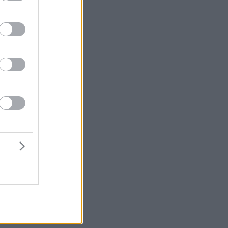
,
α
α
υ