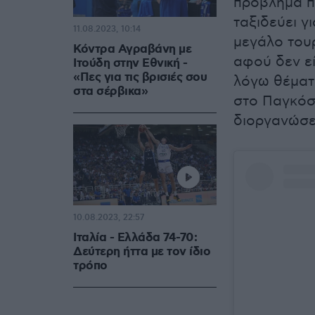
πρόβλημα πο
ταξιδεύει γι
11.08.2023, 10:14
μεγάλο τουρ
Κόντρα Αγραβάνη με
αφού δεν εί
Ιτούδη στην Εθνική -
«Πες για τις βρισιές σου
λόγω θέματο
στα σέρβικα»
στο Παγκόσμ
διοργανώσει
10.08.2023, 22:57
Ιταλία - Ελλάδα 74-70:
Δεύτερη ήττα με τον ίδιο
τρόπο