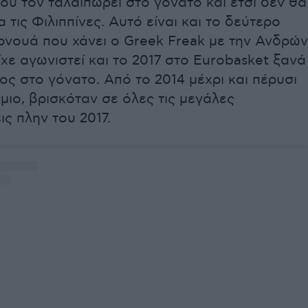
υ τον ταλαιπωρεί στο γόνατο και έτσι δεν θα
α τις Φιλιππίνες. Αυτό είναι και το δεύτερο
νουά που χάνει ο Greek Freak με την Ανδρών
χε αγωνιστεί και το 2017 στο Eurobasket ξανά
ς στο γόνατο. Aπό το 2014 μέχρι και πέρυσι
ιο, βρισκόταν σε όλες τις μεγάλες
ς πλην του 2017.