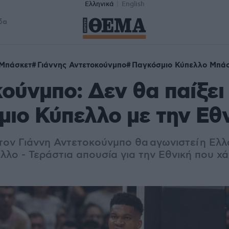
Ελληνικά
English
δα
 Μπάσκετ
Γιάννης Αντετοκούνμπο
Παγκόσμιο Κύπελλο Μπά
ούνμπο: Δεν θα παίξει
ιο Κύπελλο με την Εθ
 τον Γιάννη Αντετοκούνμπο θα αγωνιστεί η Eλ
λο - Τεράστια απουσία για την Εθνική που χά