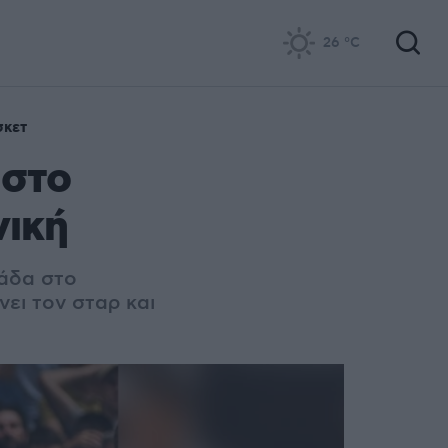
26
°C
σκετ
 στο
νική
λάδα στο
νει τον σταρ και