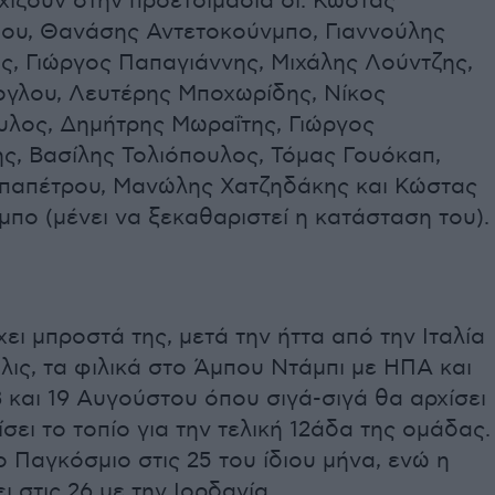
ίζουν στην προετοιμασία οι: Κώστας
ου, Θανάσης Αντετοκούνμπο, Γιαννούλης
ς, Γιώργος Παπαγιάννης, Μιχάλης Λούντζης,
ογλου, Λευτέρης Μποχωρίδης, Νίκος
λος, Δημήτρης Μωραΐτης, Γιώργος
ς, Βασίλης Τολιόπουλος, Τόμας Γουόκαπ,
παπέτρου, Μανώλης Χατζηδάκης και Κώστας
πο (μένει να ξεκαθαριστεί η κατάσταση του).
ει μπροστά της, μετά την ήττα από την Ιταλία
ις, τα φιλικά στο Άμπου Ντάμπι με ΗΠΑ και
8 και 19 Αυγούστου όπου σιγά-σιγά θα αρχίσει
σει το τοπίο για την τελική 12άδα της ομάδας.
 Παγκόσμιο στις 25 του ίδιου μήνα, ενώ η
ι στις 26 με την Ιορδανία.