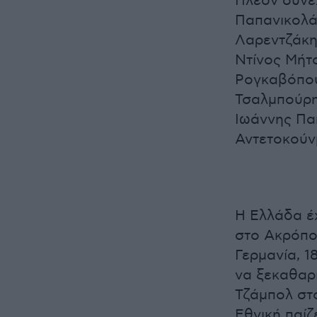
Πλέον συνεχ
Παπανικολά
Λαρεντζάκη
Ντίνος Μήτ
Ρογκαβόπου
Τσαλμπούρη
Ιωάννης Πα
Αντετοκούνμ
Η Ελλάδα έχ
στο Ακρόπολ
Γερμανία, 1
να ξεκαθαρί
Τζάμπολ στο
Εθνική παίζε