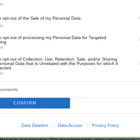
In
ο ποστάρισμα του στα social media:
o opt-out of the Sale of my Personal Data.
ζουν το πάθος και την αγάπη μου για την
In
δα. Μετα την ολοκλήρωση της σεζόν του NBA
to opt-out of processing my Personal Data for Targeted
ing.
ώς το κορμί μου στα όρια του, προκειμένου ν
In
κατάσταση που ηθελα για παίξω στο
o opt-out of Collection, Use, Retention, Sale, and/or Sharing
 Δυστυχώς, μετά από μήνες δουλειας αλλά και
ersonal Data that Is Unrelated with the Purposes for which it
lected.
τήσεις με το ιατρικό team, είναι πλέον
In
τι δεν έχω επανέλθει σε βαθμό που να μπορώ
ώ στο Παγκόσμιο.
consents
CONFIRM
ρα δεν ήταν επιλογη μου και πλέον πρέπει ν
ην δουλειά ώστε να επιστρέψω στο επίπεδο
μαι όλα αυτά τα χρόνια. Η απογοήτευση είναι
Data Deletion
Data Access
Privacy Policy
ότι η απόφαση του ιατρικού επιτελείου δεν μο