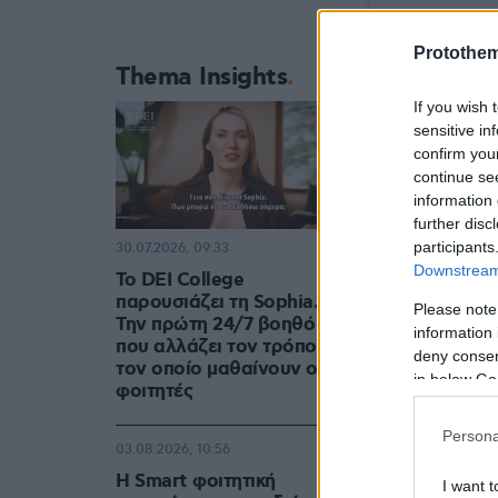
Protothe
Thema Insights
If you wish 
sensitive in
confirm you
continue se
information 
further disc
participants
30.07.2026, 09:33
Downstream 
Το DEI College
παρουσιάζει τη Sophia.
Please note
Την πρώτη 24/7 βοηθό AI
information 
που αλλάζει τον τρόπο με
deny consent
τον οποίο μαθαίνουν οι
in below Go
φοιτητές
A po
Persona
03.08.2026, 10:56
Η Smart φοιτητική
I want t