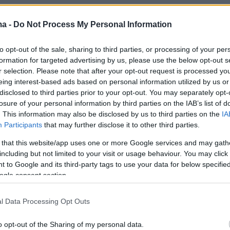
ma -
Do Not Process My Personal Information
to opt-out of the sale, sharing to third parties, or processing of your per
View this post on Instagram
formation for targeted advertising by us, please use the below opt-out s
r selection. Please note that after your opt-out request is processed y
eing interest-based ads based on personal information utilized by us or
disclosed to third parties prior to your opt-out. You may separately opt-
losure of your personal information by third parties on the IAB’s list of
. This information may also be disclosed by us to third parties on the
IA
Participants
that may further disclose it to other third parties.
 that this website/app uses one or more Google services and may gath
including but not limited to your visit or usage behaviour. You may click 
 to Google and its third-party tags to use your data for below specifi
ogle consent section.
st shared by Giannis Ugo Antetokounmpo (@giannis_an34)
l Data Processing Opt Outs
o opt-out of the Sharing of my personal data.