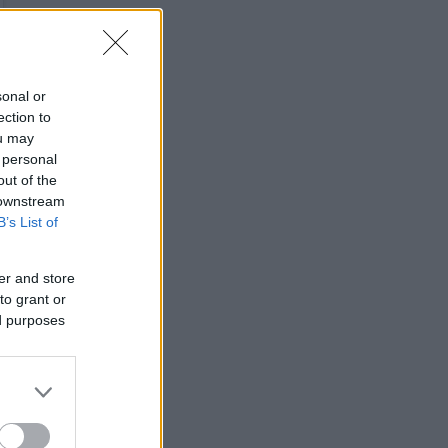
sonal or
ection to
ou may
 personal
out of the
 downstream
B’s List of
er and store
to grant or
ed purposes