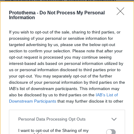
Μακαρονάδα με μελιτζάνα, ντομάτα και ανθότυρο
08.08.2026, 04:13
Protothema -
Do Not Process My Personal
Ρωσικά πλήγματα σε Κίεβο και Μπροβαρί: Τρεις νεκροί,
Information
ανάμεσά τους ένα παιδί
08.08.2026, 03:37
If you wish to opt-out of the sale, sharing to third parties, or
Ήττα της Σάκκαρη με 2-0 από την Γκοφ και αποκλεισμός
processing of your personal or sensitive information for
στο Τορόντο
targeted advertising by us, please use the below opt-out
section to confirm your selection. Please note that after your
opt-out request is processed you may continue seeing
ΔΕΙΤΕ ΟΛΕΣ ΤΙΣ ΕΙΔΗΣΕΙΣ
interest-based ads based on personal information utilized by
us or personal information disclosed to third parties prior to
your opt-out. You may separately opt-out of the further
disclosure of your personal information by third parties on the
ΤΑ ΠΙΟ ΔΗΜΟΦΙΛΗ
IAB’s list of downstream participants. This information may
also be disclosed by us to third parties on the
IAB’s List of
Downstream Participants
that may further disclose it to other
third parties.
Please note that this website/app uses one or more Google
Personal Data Processing Opt Outs
services and may gather and store information including but
not limited to your visit or usage behaviour. You may click to
I want to opt-out of the Sharing of my