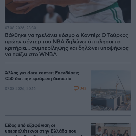
07.08.2026, 23:30
Βάλθηκε να τρελάνει κόσμο ο Καντέρ: Ο Τούρκος
πρώην σέντερ του NBA δηλώνει ότι πληροί τα
κριτήρια... συμπερίληψης και δηλώνει υποψήφιος
να παίξει στο WNBA
Άλλος για data center; Επενδύσεις
€50 δισ. την ερχόμενη δεκαετία
343
07.08.2026, 20:16
Είδος υπό εξαφάνιση οι
υπερπολύτεκνοι στην Ελλάδα που