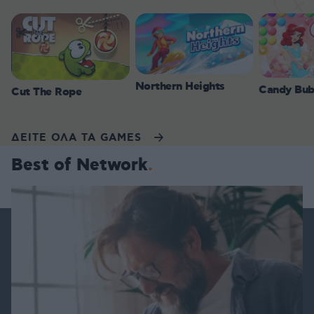
Northern Heights
Candy Bub
Cut The Rope
ΔΕΙΤΕ ΟΛΑ ΤΑ GAMES
Best of Network