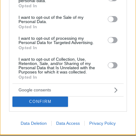
personal data.
grant or deny consent to Google and its third-party tags to
Opted In
use your data for below specified purposes in below Google
consent section.
I want to opt-out of the Sale of my
Personal Data.
Opted In
I want to opt-out of processing my
Personal Data for Targeted Advertising.
Opted In
I want to opt-out of Collection, Use,
Retention, Sale, and/or Sharing of my
Personal Data that Is Unrelated with the
Purposes for which it was collected.
Opted In
Google consents
07.08.2026, 22:54
Ο «Δράκος» του Λονδίνου: 40χρονος με
CONFIRM
προβλήματα όρασης σκότωνε και βίαζε γυναίκες,
η αστυνομία τον είχε συλλάβει και τον άφησε
ελεύθερο
Data Deletion
Data Access
Privacy Policy