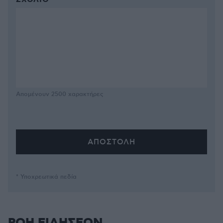
ΣΧΌΛΙΟ *
Απομένουν
2500
χαρακτήρες
* Υποχρεωτικά πεδία