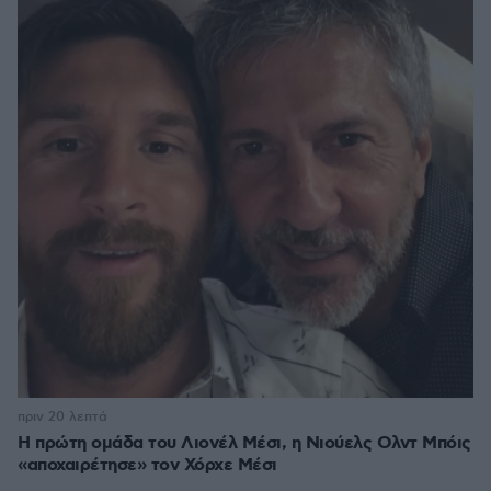
πριν 20 λεπτά
Η πρώτη ομάδα του Λιονέλ Μέσι, η Νιούελς Ολντ Μπόις
«αποχαιρέτησε» τον Χόρχε Μέσι