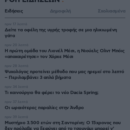
ΡΟΗ ΕΙΔΗΣΕΩΝ
Ειδήσεις
Δημοφιλή
Σχολιασμένα
πριν 17 λεπτά
Δείτε τα οφέλη της υγρής τροφής σε μια ηλικιωμένη
γάτα
πριν 20 λεπτά
Η πρώτη ομάδα του Λιονέλ Μέσι, η Νιούελς Ολντ Μπόις
«αποχαιρέτησε» τον Χόρχε Μέσι
πριν 28 λεπτά
Ψυχολόγος προτείνει μέθοδο που μας ηρεμεί στο λεπτό
– Περιλαμβάνει 3 απλά βήματα
πριν 34 λεπτά
Τι καινούργιο θα φέρει το νέο Dacia Spring;
πριν 37 λεπτά
Οι ωραιότερες παραλίες στην Άνδρο
πριν 39 λεπτά
Μυστήριο 3.500 ετών στη Σαντορίνη: Ο 15χρονος που
δεν πρόλαβε να ξεφύγει από το τσουνάμι μπορεί ν'