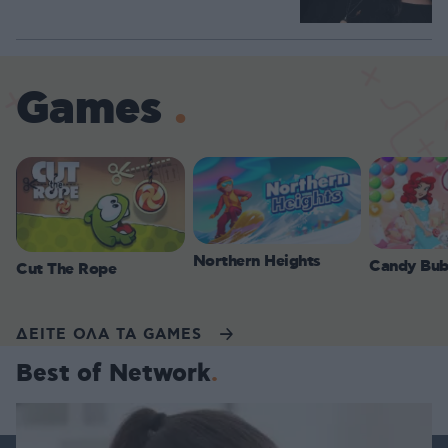
Games
Northern Heights
Candy Bub
Cut The Rope
ΔΕΙΤΕ ΟΛΑ ΤΑ GAMES
Best of Network