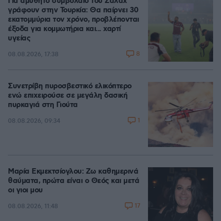
Για αμύθητο συμβόλαιο του Σαλάχ
γράφουν στην Τουρκία: Θα παίρνει 30
εκατομμύρια τον χρόνο, προβλέπονται
έξοδα για κομμωτήρια και... χαρτί
υγείας
8
08.08.2026, 17:38
Συνετρίβη πυροσβεστικό ελικόπτερο
ενώ επιχειρούσε σε μεγάλη δασική
πυρκαγιά στη Γιούτα
1
08.08.2026, 09:34
Μαρία Εκμεκτσίογλου: Ζω καθημερινά
θαύματα, πρώτα είναι ο Θεός και μετά
οι γιοι μου
17
08.08.2026, 11:48