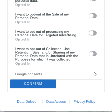
personal data.
πριν 39 λεπτά
grant or deny consent to Google and its third-party tags to
Opted In
Μυστήριο 3.500 ετών στη Σαντορίνη: Ο 15χρονος
use your data for below specified purposes in below Google
που δεν πρόλαβε να ξεφύγει από το τσουνάμι
consent section.
I want to opt-out of the Sale of my
μπορεί ν' αλλάξει τη χρονολογία της μεγάλης
Personal Data.
έκρηξης
Opted In
I want to opt-out of processing my
Personal Data for Targeted Advertising.
Opted In
I want to opt-out of Collection, Use,
Retention, Sale, and/or Sharing of my
Personal Data that Is Unrelated with the
Purposes for which it was collected.
Opted In
Google consents
CONFIRM
Data Deletion
Data Access
Privacy Policy