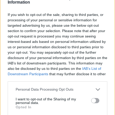
Information
Δείτε βίντεο
Άλλο ένα… μαγικό πρόσφερε ο Λούκα Ντόντσιτς,
If you wish to opt-out of the sale, sharing to third parties, or
κατά τη διάρκεια της προθέρμανσης
processing of your personal or sensitive information for
targeted advertising by us, please use the below opt-out
section to confirm your selection. Please note that after your
opt-out request is processed you may continue seeing
interest-based ads based on personal information utilized by
us or personal information disclosed to third parties prior to
your opt-out. You may separately opt-out of the further
disclosure of your personal information by third parties on the
IAB’s list of downstream participants. This information may
also be disclosed by us to third parties on the
IAB’s List of
Downstream Participants
that may further disclose it to other
third parties.
Please note that this website/app uses one or more Google
Personal Data Processing Opt Outs
services and may gather and store information including but
not limited to your visit or usage behaviour. You may click to
I want to opt-out of the Sharing of my
personal data.
grant or deny consent to Google and its third-party tags to
Opted In
use your data for below specified purposes in below Google