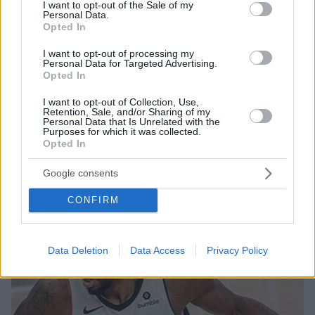
consent section.
I want to opt-out of the Sale of my
Personal Data.
Opted In
I want to opt-out of processing my
Personal Data for Targeted Advertising.
07.10.2021, 17:26
Opted In
Μόνο εμβολιασμένοι παίκτες των Λέικερς και των
I want to opt-out of Collection, Use,
Κλίπερς θα αγωνίζονται στα παιχνίδια στο Λος
Retention, Sale, and/or Sharing of my
Άντζελες
Personal Data that Is Unrelated with the
Purposes for which it was collected.
Mετά το Σαν Φρανσίσκο και τη Νέα Υόρκη, και στο
Opted In
Λος Άντζελες θα απαγορεύεται να παίξουν οι
ανεμβολίαστοι παίκτες στα εντός έδρας ματς
Google consents
CONFIRM
Data Deletion
Data Access
Privacy Policy