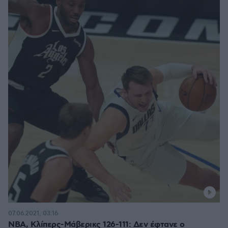
07.06.2021, 03:16
NBA, Κλίπερς-Μάβερικς 126-111: Δεν έφτανε ο