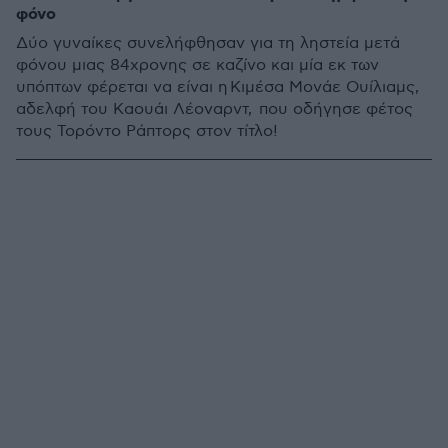
φόνο
Δύο γυναίκες συνελήφθησαν για τη ληστεία μετά
φόνου μιας 84χρονης σε καζίνο και μία εκ των
υπόπτων φέρεται να είναι η Κιμέσα Μονάε Ουίλιαμς,
αδελφή του Καουάι Λέοναρντ, που οδήγησε φέτος
τους Τορόντο Ράπτορς στον τίτλο!