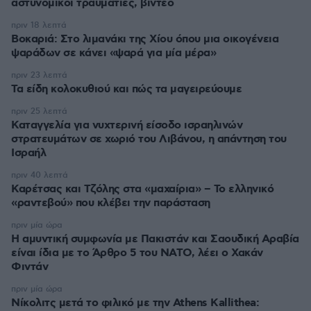
αστυνομικοί τραυματίες, βίντεο
πριν 18 λεπτά
Βοκαριά: Στο λιμανάκι της Χίου όπου μια οικογένεια
ψαράδων σε κάνει «ψαρά για μία μέρα»
πριν 23 λεπτά
Τα είδη κολοκυθιού και πώς τα μαγειρεύουμε
πριν 25 λεπτά
Καταγγελία για νυχτερινή είσοδο ισραηλινών
στρατευμάτων σε χωριό του Λιβάνου, η απάντηση του
Ισραήλ
πριν 40 λεπτά
Καρέτσας και Τζόλης στα «μαχαίρια» – Το ελληνικό
«ραντεβού» που κλέβει την παράσταση
πριν μία ώρα
Η αμυντική συμφωνία με Πακιστάν και Σαουδική Αραβία
είναι ίδια με το Άρθρο 5 του ΝΑΤΟ, λέει ο Χακάν
Φιντάν
πριν μία ώρα
Νίκολιτς μετά το φιλικό με την Athens Kallithea: