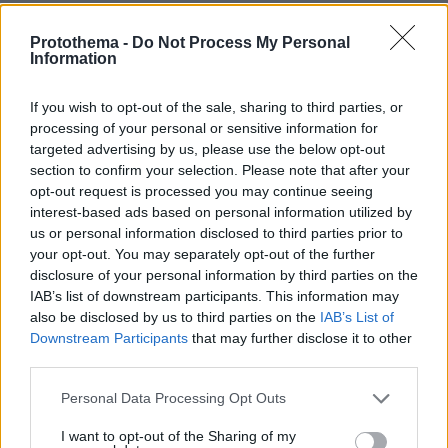
θεωρητικός των τακτικών του ποδοσφαίρου,
αλλά για πολλούς παρέμεινε ένας γραφικός
Protothema -
Do Not Process My Personal
Information
διασκεδαστής που έκανε αναλύσεις φορώντας
τις παντόφλες του ή τρώγοντας κεφτέδες.
If you wish to opt-out of the sale, sharing to third parties, or
processing of your personal or sensitive information for
targeted advertising by us, please use the below opt-out
section to confirm your selection. Please note that after your
opt-out request is processed you may continue seeing
interest-based ads based on personal information utilized by
us or personal information disclosed to third parties prior to
your opt-out. You may separately opt-out of the further
disclosure of your personal information by third parties on the
IAB’s list of downstream participants. This information may
also be disclosed by us to third parties on the
IAB’s List of
Downstream Participants
that may further disclose it to other
third parties.
Please note that this website/app uses one or more Google
Personal Data Processing Opt Outs
services and may gather and store information including but
not limited to your visit or usage behaviour. You may click to
I want to opt-out of the Sharing of my