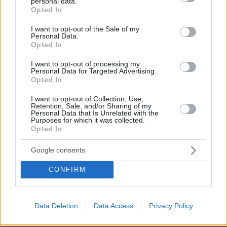
personal data.
grant or deny consent to Google and its third-party tags to
Opted In
use your data for below specified purposes in below Google
consent section.
I want to opt-out of the Sale of my
Personal Data.
Opted In
I want to opt-out of processing my
Personal Data for Targeted Advertising.
Opted In
I want to opt-out of Collection, Use,
Όμως οι ατάκες του έγραψαν ιστορία.
Retention, Sale, and/or Sharing of my
Personal Data that Is Unrelated with the
Purposes for which it was collected.
Ήταν αυτός που αποκάλεσε τον Αρσέν Βενγκέρ
Opted In
Βεγκνέ
Αρνί
«
», τον Τιερί Ανρί «
» και αυτός που
Google consents
προσωμοίασε τον Τάκη Λεμονή με ιδιωτικό
εκπαιδευτήριο λέγοντας:
«Πού πας ρε Κωστέα-
CONFIRM
Γείτονα (αναφέρεται στον Λεμονή) με ζώνες
νεροζούμια στην Ευρώπη; Οι ζώνες είναι μόνο
Data Deletion
Data Access
Privacy Policy
για τα παντελόνια...».