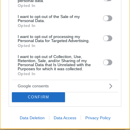
personal data.
grant or deny consent to Google and its third-party tags to
Opted In
use your data for below specified purposes in below Google
consent section.
I want to opt-out of the Sale of my
Personal Data.
Opted In
I want to opt-out of processing my
Personal Data for Targeted Advertising.
Opted In
I want to opt-out of Collection, Use,
Retention, Sale, and/or Sharing of my
Personal Data that Is Unrelated with the
Purposes for which it was collected.
Opted In
Google consents
09.03.2016, 16:23
CONFIRM
Βενιζέλος: Αντιφάσεις Παπαγγελόπουλου για την υπόθεση
Τσατάνη
Data Deletion
Data Access
Privacy Policy