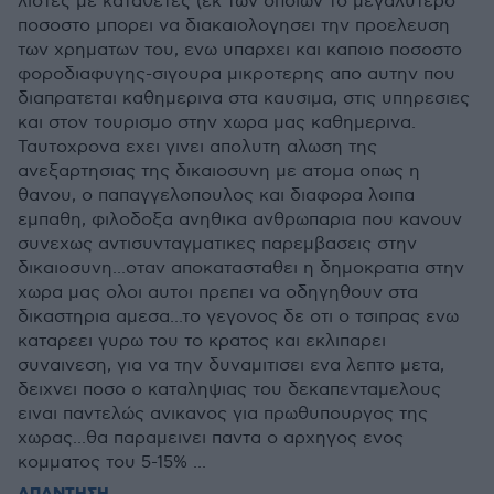
λιστες με καταθετες (εκ των οποιων το μεγαλυτερο
ποσοστο μπορει να διακαιολογησει την προελευση
των χρηματων του, ενω υπαρχει και καποιο ποσοστο
φοροδιαφυγης-σιγουρα μικροτερης απο αυτην που
διαπρατεται καθημερινα στα καυσιμα, στις υπηρεσιες
και στον τουρισμο στην χωρα μας καθημερινα.
Ταυτοχρονα εχει γινει απολυτη αλωση της
ανεξαρτησιας της δικαιοσυνη με ατομα οπως η
θανου, ο παπαγγελοπουλος και διαφορα λοιπα
εμπαθη, φιλοδοξα ανηθικα ανθρωπαρια που κανουν
συνεχως αντισυνταγματικες παρεμβασεις στην
δικαιοσυνη...οταν αποκατασταθει η δημοκρατια στην
χωρα μας ολοι αυτοι πρεπει να οδηγηθουν στα
δικαστηρια αμεσα...το γεγονος δε οτι ο τσιπρας ενω
καταρεει γυρω του το κρατος και εκλιπαρει
συναινεση, για να την δυναμιτισει ενα λεπτο μετα,
δειχνει ποσο ο καταληψιας του δεκαπενταμελους
ειναι παντελώς ανικανος για πρωθυπουργος της
χωρας...θα παραμεινει παντα ο αρχηγος ενος
κομματος του 5-15% ...
ΑΠΑΝΤΗΣΗ