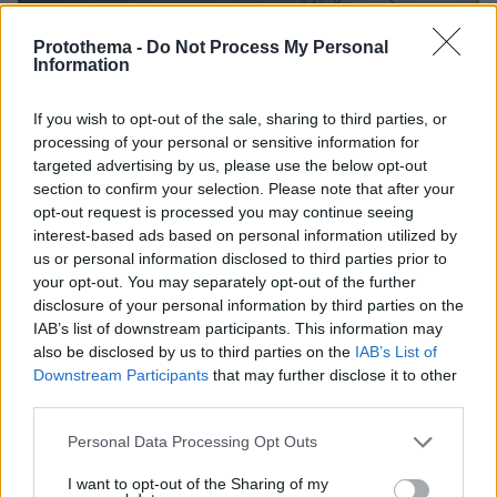
Protothema -
Do Not Process My Personal
Information
If you wish to opt-out of the sale, sharing to third parties, or
processing of your personal or sensitive information for
protothema.gr στο Google News
Ακολουθήστε το
targeted advertising by us, please use the below opt-out
και μάθετε πρώτοι όλες τις ειδήσεις
section to confirm your selection. Please note that after your
opt-out request is processed you may continue seeing
Ειδήσεις
Δείτε όλες τις τελευταίες
από την Ελλάδα
interest-based ads based on personal information utilized by
και τον Κόσμο, τη στιγμή που συμβαίνουν, στο
us or personal information disclosed to third parties prior to
your opt-out. You may separately opt-out of the further
Protothema.gr
disclosure of your personal information by third parties on the
IAB’s list of downstream participants. This information may
Σχετικά Άρθρα
also be disclosed by us to third parties on the
IAB’s List of
Downstream Participants
that may further disclose it to other
third parties.
Please note that this website/app uses one or more Google
Personal Data Processing Opt Outs
services and may gather and store information including but
not limited to your visit or usage behaviour. You may click to
I want to opt-out of the Sharing of my