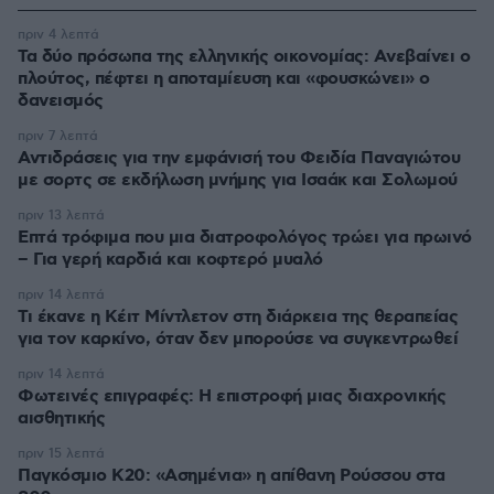
πριν 4 λεπτά
Τα δύο πρόσωπα της ελληνικής οικονομίας: Aνεβαίνει ο
πλούτος, πέφτει η αποταμίευση και «φουσκώνει» ο
δανεισμός
πριν 7 λεπτά
Αντιδράσεις για την εμφάνισή του Φειδία Παναγιώτου
με σορτς σε εκδήλωση μνήμης για Ισαάκ και Σολωμού
πριν 13 λεπτά
Επτά τρόφιμα που μια διατροφολόγος τρώει για πρωινό
– Για γερή καρδιά και κοφτερό μυαλό
πριν 14 λεπτά
Τι έκανε η Κέιτ Μίντλετον στη διάρκεια της θεραπείας
για τον καρκίνο, όταν δεν μπορούσε να συγκεντρωθεί
πριν 14 λεπτά
Φωτεινές επιγραφές: Η επιστροφή μιας διαχρονικής
αισθητικής
πριν 15 λεπτά
Παγκόσμιο Κ20: «Ασημένια» η απίθανη Ρούσσου στα