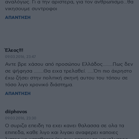
αναλόγως. Γι α την αριστερα, για τον ανθρωπισμο...θα
νικησουμε συντροφοι
ΑΠΑΝΤΗΣΗ
Έλεος!!!
09.03.2016, 23:47
Αντε βρε χάσου από προσώπου Ελλάδος........Πως δεν
σε ψήφησα ........Θα ειχα τρελαθεί. .....Ότι πιο άχρηστο
έχω ζήσει στην πολιτική σκηνή αυτου του τόπου σε
τόσο λιγο χρονικό διάστημα.
ΑΠΑΝΤΗΣΗ
diiphovos
09.03.2016, 23:30
Ο συριζα επειδη τα εχει κανει θαλασσα σε ολα τα
επιπεδα, καθε λιγο και λιγακι αναφερει καποιες