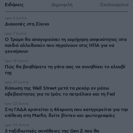
Ειδήσεις
Δημοφιλή
Σχολιασμένα
πριν 6 λεπτά
Διακοπές στη Σίκινο
πριν 7 λεπτά
Ο Τραμπ θα απαγορεύσει τη χορήγηση υπηκοότητας στα
παιδιά αλλοδαπών που πηγαίνουν στις ΗΠΑ για να
γεννήσουν
πριν 19 λεπτά
Πώς θα βοηθήσετε τη γάτα σας να συνηθίσει το κλουβί
της
πριν 27 λεπτά
Κόπωση της Wall Street μετά τα ρεκόρ εν μέσω
αβεβαιότητας για το Ιράν, το πετρέλαιο και τη Fed
πριν 32 λεπτά
Στη ΓΑΔΑ κρατείται η 46χρονη που κατηγορείται για την
επίθεση στη Marfin, δείτε βίντεο και φωτογραφίες
πριν 33 λεπτά
3 ταξιδιωτικές συνήθειες της Gen Z που θα