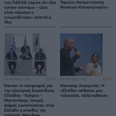
Ταμείου Αντιμετώπισης
του ΠΑΣΟΚ έκρινε ότι όλα
Φυσικών Καταστροφών»
έγιναν σύννομα - «Δεν
είναι πόρισμα η
γνωμοδότηση» απαντά η
ίδια
161
92
05.08.2026, 17:45
05.08.2026, 17:20
Έπεσαν οι υπογραφές για
Θανάσης Αυγερινός: Η
την ηλεκτρική διασύνδεση
«Ελπίδα» πεθαίνει μεν
Ελλάδας - Κύπρου -
τελευταία, αλλά πεθαίνει
Μητσοτάκης: Ισχυρή
ψήφος εμπιστοσύνης στην
Ελλάδα η είσοδος της
γαλλικής Meridiam