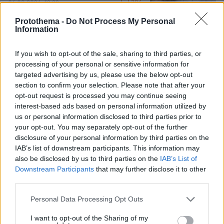
286
06.08.2026, 12:32
Protothema -
Do Not Process My Personal
Information
If you wish to opt-out of the sale, sharing to third parties, or
processing of your personal or sensitive information for
Games
targeted advertising by us, please use the below opt-out
section to confirm your selection. Please note that after your
opt-out request is processed you may continue seeing
interest-based ads based on personal information utilized by
us or personal information disclosed to third parties prior to
your opt-out. You may separately opt-out of the further
disclosure of your personal information by third parties on the
IAB’s list of downstream participants. This information may
Northern Heights
Candy Bub
Cut The Rope
also be disclosed by us to third parties on the
IAB’s List of
Downstream Participants
that may further disclose it to other
third parties.
ΔΕΙΤΕ ΟΛΑ ΤΑ GAMES
Please note that this website/app uses one or more Google
Personal Data Processing Opt Outs
services and may gather and store information including but
not limited to your visit or usage behaviour. You may click to
I want to opt-out of the Sharing of my