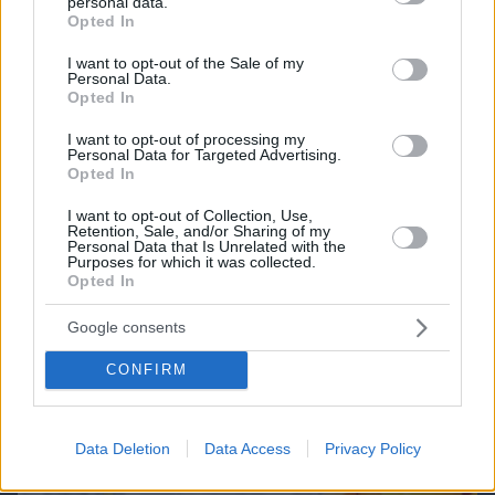
Best of Network
personal data.
grant or deny consent to Google and its third-party tags to
Opted In
use your data for below specified purposes in below Google
consent section.
I want to opt-out of the Sale of my
Personal Data.
Opted In
I want to opt-out of processing my
Personal Data for Targeted Advertising.
Opted In
I want to opt-out of Collection, Use,
Retention, Sale, and/or Sharing of my
Personal Data that Is Unrelated with the
Purposes for which it was collected.
Opted In
Google consents
CONFIRM
Data Deletion
Data Access
Privacy Policy