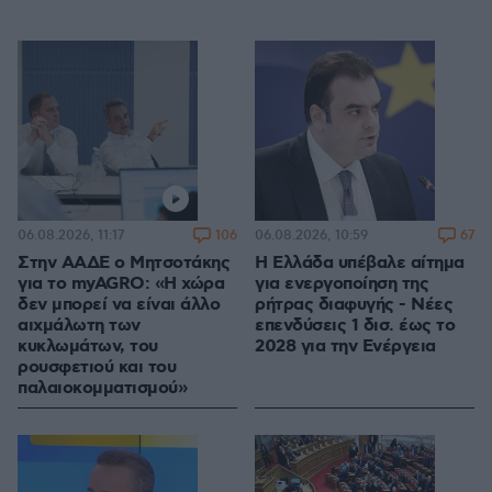
106
67
06.08.2026, 11:17
06.08.2026, 10:59
Στην ΑΑΔΕ ο Μητσοτάκης
Η Ελλάδα υπέβαλε αίτημα
για το myAGRO: «Η χώρα
για ενεργοποίηση της
δεν μπορεί να είναι άλλο
ρήτρας διαφυγής - Νέες
αιχμάλωτη των
επενδύσεις 1 δισ. έως το
κυκλωμάτων, του
2028 για την Ενέργεια
ρουσφετιού και του
παλαιοκομματισμού»