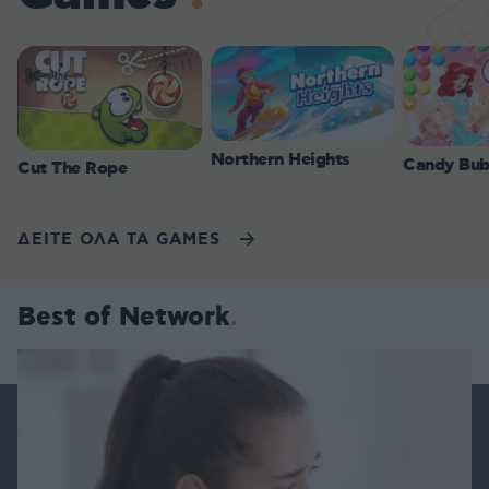
Northern Heights
Candy Bub
Cut The Rope
ΔΕΙΤΕ ΟΛΑ ΤΑ GAMES
Best of Network