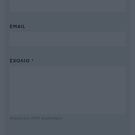
EMAIL
ΣΧΌΛΙΟ *
Απομένουν
2500
χαρακτήρες