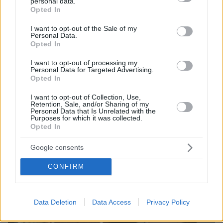
personal data.
grant or deny consent to Google and its third-party tags to
Τουρνάς: Πάνω από 400 φωτιές σε 10 ημέρες, από
Opted In
use your data for below specified purposes in below Google
αμέλεια το 90% των περιστατικών
consent section.
I want to opt-out of the Sale of my
πριν 23 λεπτά
Personal Data.
Η ηλικιωμένη Έλενορ νόμιζε ότι την πρόδιδε η μνήμη
Opted In
της – Στα 72 της διαγνώστηκε με ΔΕΠΥ
I want to opt-out of processing my
πριν 25 λεπτά
Personal Data for Targeted Advertising.
Πώς θα ξεκολλήσουν πανεύκολα οι ετικέτες από τα
Opted In
γυάλινα βαζάκια
I want to opt-out of Collection, Use,
Retention, Sale, and/or Sharing of my
Personal Data that Is Unrelated with the
ΔΕΙΤΕ ΟΛΕΣ ΤΙΣ ΕΙΔΗΣΕΙΣ
Purposes for which it was collected.
Opted In
Google consents
ΤΑ ΠΙΟ ΔΗΜΟΦΙΛΗ
CONFIRM
Data Deletion
Data Access
Privacy Policy