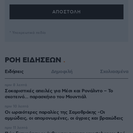
* Υποχρεωτικά πεδία
ΡΟΗ ΕΙΔΗΣΕΩΝ
Ειδήσεις
Δημοφιλή
Σχολιασμένα
πριν 8 λεπτά
Σοκαριστικές απειλές για Μέσι και Ρονάλντο – Το
σκοτεινό… παρασκήνιο του Μουντιάλ
πριν 10 λεπτά
Οι ωραιότερες παραλίες της Σαμοθράκης -Οι
αμμώδεις, οι απομονωμένες, οι άγριες και βραχώδεις
πριν 11 λεπτά