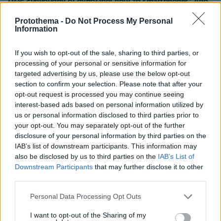
Πώς ξυπνούσαν οι άνθρωποι πριν τα smartphones: Από
τους κόκορες στους επαγγελματίες με σφυρίχτρες και
μπιζέλια της βιομηχανικής επανάστασης
Protothema -
Do Not Process My Personal
Information
πριν 16 λεπτά
Νέα ανάφλεξη στη Μέση Ανατολή: Οι Χούθι χτύπησαν
If you wish to opt-out of the sale, sharing to third parties, or
εγκατάσταση της Aramco, το Ιράν βάζει πιο σκληρούς
processing of your personal or sensitive information for
όρους για τα Στενά του Ορμούζ
targeted advertising by us, please use the below opt-out
πριν 17 λεπτά
section to confirm your selection. Please note that after your
Μαντόνα για Γουίλιαμ Όρμπιτ: Η μουσική σου μου
opt-out request is processed you may continue seeing
έδωσε ένα μαγικό χαλί για να πετάξω, ήμουν τόσο
interest-based ads based on personal information utilized by
τυχερή που σε γνώρισα
us or personal information disclosed to third parties prior to
your opt-out. You may separately opt-out of the further
πριν 18 λεπτά
disclosure of your personal information by third parties on the
Οι τελευταίες μέρες της 49χρονης TikToker που
IAB’s list of downstream participants. This information may
διαγνώστηκε με Αλτσχάιμερ και επέλεξε την ιατρικώς
υποβοηθούμενη αυτοκτονία
also be disclosed by us to third parties on the
IAB’s List of
Downstream Participants
that may further disclose it to other
πριν 18 λεπτά
third parties.
Σκληρό παζάρι της Τεχεράνης για τα στενά του Ορμούζ:
«Δεν θα ανοίξουν αν δεν γίνουν δεκτοί όλοι οι όροι
Please note that this website/app uses one or more Google
Personal Data Processing Opt Outs
μας»
services and may gather and store information including but
not limited to your visit or usage behaviour. You may click to
I want to opt-out of the Sharing of my
πριν 22 λεπτά