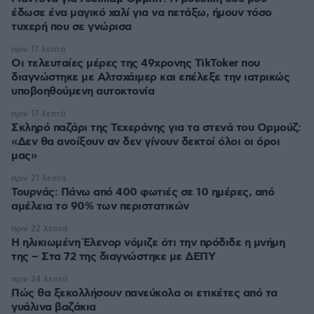
έδωσε ένα μαγικό χαλί για να πετάξω, ήμουν τόσο
τυχερή που σε γνώρισα
πριν 17 λεπτά
Οι τελευταίες μέρες της 49χρονης TikToker που
διαγνώστηκε με Αλτσχάιμερ και επέλεξε την ιατρικώς
υποβοηθούμενη αυτοκτονία
πριν 17 λεπτά
Σκληρό παζάρι της Τεχεράνης για τα στενά του Ορμούζ:
«Δεν θα ανοίξουν αν δεν γίνουν δεκτοί όλοι οι όροι
μας»
πριν 21 λεπτά
Τουρνάς: Πάνω από 400 φωτιές σε 10 ημέρες, από
αμέλεια το 90% των περιστατικών
πριν 22 λεπτά
Η ηλικιωμένη Έλενορ νόμιζε ότι την πρόδιδε η μνήμη
της – Στα 72 της διαγνώστηκε με ΔΕΠΥ
πριν 24 λεπτά
Πώς θα ξεκολλήσουν πανεύκολα οι ετικέτες από τα
γυάλινα βαζάκια