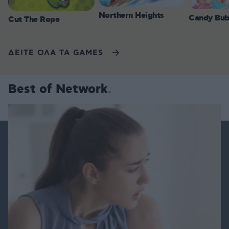
Northern Heights
Candy Bub
Cut The Rope
ΔΕΙΤΕ ΟΛΑ ΤΑ GAMES
Best of Network