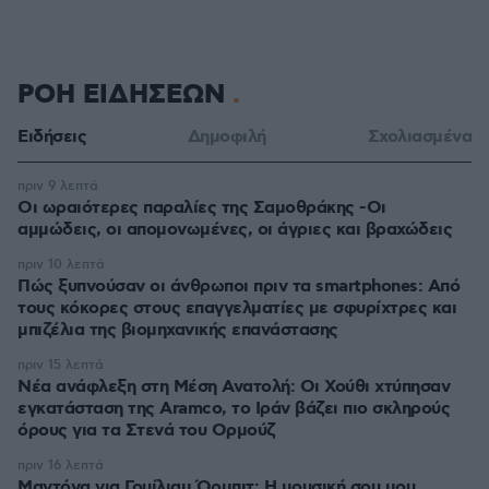
ΡΟΗ ΕΙΔΗΣΕΩΝ
Ειδήσεις
Δημοφιλή
Σχολιασμένα
πριν 9 λεπτά
Οι ωραιότερες παραλίες της Σαμοθράκης -Οι
αμμώδεις, οι απομονωμένες, οι άγριες και βραχώδεις
πριν 10 λεπτά
Πώς ξυπνούσαν οι άνθρωποι πριν τα smartphones: Από
τους κόκορες στους επαγγελματίες με σφυρίχτρες και
μπιζέλια της βιομηχανικής επανάστασης
πριν 15 λεπτά
Νέα ανάφλεξη στη Μέση Ανατολή: Οι Χούθι χτύπησαν
εγκατάσταση της Aramco, το Ιράν βάζει πιο σκληρούς
όρους για τα Στενά του Ορμούζ
πριν 16 λεπτά
Μαντόνα για Γουίλιαμ Όρμπιτ: Η μουσική σου μου