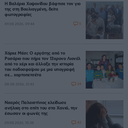
Η Βαλέρια Χοψονίδου βάφτισε τον γιο
της στη Βουλιαγμένη, δείτε
φωτογραφίες
5
09.08.2026, 09:44
Χόρχε Μέσι: Ο εργάτης από το
Ροσάριο που πήρε τον 13χρονο Λιονέλ
από το χέρι και άλλαξε την ιστορία
του ποδοσφαίρου με μια υπογραφή
σε... χαρτοπετσέτα
34
08.08.2026, 21:43
Νεαρός Παλαιστίνιος κλείδωσε
ανήλικη στο σπίτι του στα Χανιά, την
έσωσαν οι φωνές της
43
09.08.2026, 10:38