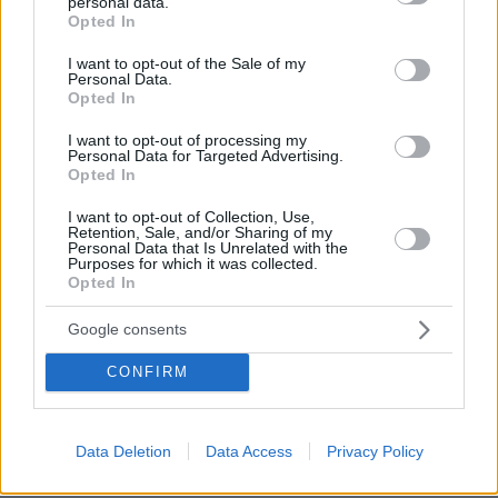
personal data.
grant or deny consent to Google and its third-party tags to
Βασιλική κηδεία προβλέπεται για τον πρίγκιπα
Opted In
use your data for below specified purposes in below Google
Άντριου όταν πεθάνει παρά την αποκαθήλωσή
consent section.
του, αντιδράσεις για το «μυστικό σχέδιο»
I want to opt-out of the Sale of my
Personal Data.
Opted In
Ασθενής ξυλοκόπησε νοσηλεύτρια
I want to opt-out of processing my
στα Επείγοντα του Ερυθρού Σταυρού,
Personal Data for Targeted Advertising.
την άρπαξε από τα μαλλιά και τη
Opted In
χτύπησε σε πόρτες - Τι καταγγέλλει η
ΠΟΕΔΗΝ
I want to opt-out of Collection, Use,
Retention, Sale, and/or Sharing of my
Personal Data that Is Unrelated with the
55
09.08.2026, 10:51
Purposes for which it was collected.
Opted In
Εκτός κινδύνου στο 401 οι δύο
Google consents
αστυνομικοί μετά το τροχαίο στην
Αθηνών-Σουνίου, πώς έγινε η σφοδρή
CONFIRM
σύγκρουση με αυτοκίνητο τουριστών
82
09.08.2026, 08:55
Data Deletion
Data Access
Privacy Policy