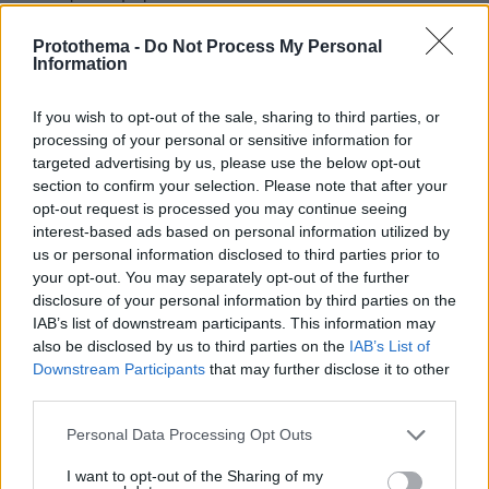
ΑΠΑΝΤΗΣΗ
Protothema -
Do Not Process My Personal
Information
ΠΡΟΣΘΗΚΗ ΣΧΟΛΙΟΥ
If you wish to opt-out of the sale, sharing to third parties, or
processing of your personal or sensitive information for
ΌΝΟΜΑ *
targeted advertising by us, please use the below opt-out
section to confirm your selection. Please note that after your
opt-out request is processed you may continue seeing
interest-based ads based on personal information utilized by
us or personal information disclosed to third parties prior to
EMAIL
your opt-out. You may separately opt-out of the further
disclosure of your personal information by third parties on the
IAB’s list of downstream participants. This information may
also be disclosed by us to third parties on the
IAB’s List of
Downstream Participants
that may further disclose it to other
third parties.
ΣΧΌΛΙΟ *
Please note that this website/app uses one or more Google
Personal Data Processing Opt Outs
services and may gather and store information including but
not limited to your visit or usage behaviour. You may click to
I want to opt-out of the Sharing of my