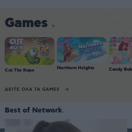
Games
Northern Heights
Candy Bub
Cut The Rope
ΔΕΙΤΕ ΟΛΑ ΤΑ GAMES
Best of Network