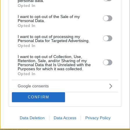
personal data.
grant or deny consent to Google and its third-party tags to
Opted In
use your data for below specified purposes in below Google
consent section.
I want to opt-out of the Sale of my
Personal Data.
Opted In
Απομένουν
2500
χαρακτήρες
I want to opt-out of processing my
Personal Data for Targeted Advertising.
Opted In
I want to opt-out of Collection, Use,
Retention, Sale, and/or Sharing of my
Personal Data that Is Unrelated with the
Purposes for which it was collected.
Opted In
* Υποχρεωτικά πεδία
Google consents
CONFIRM
ΡΟΗ ΕΙΔΗΣΕΩΝ
Ειδήσεις
Δημοφιλή
Σχολιασμένα
Data Deletion
Data Access
Privacy Policy
πριν 44 λεπτά