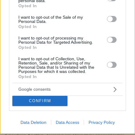
personal data.
grant or deny consent to Google and its third-party tags to
Opted In
use your data for below specified purposes in below Google
consent section.
ΡΟΗ ΕΙΔΗΣΕΩΝ
I want to opt-out of the Sale of my
Personal Data.
Opted In
Ειδήσεις
Δημοφιλή
Σχολιασμένα
I want to opt-out of processing my
Personal Data for Targeted Advertising.
πριν 15 λεπτά
Opted In
Πέθανε σε ηλικία 26 ετών η influencer Σίντνεϊ Τάουλ
έπειτα από τριετή μάχη με σπάνια μορφή καρκίνου
I want to opt-out of Collection, Use,
Retention, Sale, and/or Sharing of my
πριν μία ώρα
Personal Data that Is Unrelated with the
Γαρίδες γιουβέτσι λεμονάτο
Purposes for which it was collected.
Opted In
07.08.2026, 04:54
«Έγκλημα πολέμου» ο ισραηλινός βομβαρδισμός που
Google consents
σκότωσε δημοσιογράφο στον Λίβανο, καταγγέλλουν
τρεις ΜΚΟ
CONFIRM
07.08.2026, 04:13
Επεισόδια μεταξύ διαδηλωτών και αστυνομικών έξω
από τη Γερουσία στην Αργεντινή, δείτε βίντεο
Data Deletion
Data Access
Privacy Policy
07.08.2026, 03:38