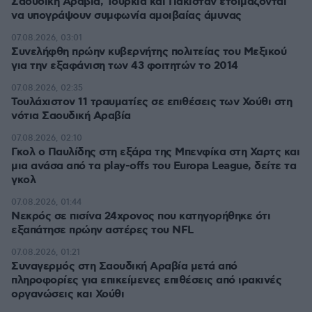
Σαουδική Αραβία, Τουρκία και Πακιστάν ετοιμάζονται
να υπογράψουν συμφωνία αμοιβαίας άμυνας
07.08.2026, 03:01
Συνελήφθη πρώην κυβερνήτης πολιτείας του Μεξικού
για την εξαφάνιση των 43 φοιτητών το 2014
07.08.2026, 02:35
Τουλάχιστον 11 τραυματίες σε επιθέσεις των Χούθι στη
νότια Σαουδική Αραβία
07.08.2026, 02:10
Γκολ ο Παυλίδης στη εξάρα της Μπενφίκα στη Χαρτς και
μια ανάσα από τα play-offs του Europa League, δείτε τα
γκολ
07.08.2026, 01:44
Νεκρός σε πισίνα 24χρονος που κατηγορήθηκε ότι
εξαπάτησε πρώην αστέρες του NFL
07.08.2026, 01:21
Συναγερμός στη Σαουδική Αραβία μετά από
πληροφορίες για επικείμενες επιθέσεις από ιρακινές
οργανώσεις και Χούθι