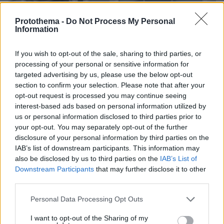
Protothema -
Do Not Process My Personal
Information
If you wish to opt-out of the sale, sharing to third parties, or
processing of your personal or sensitive information for
targeted advertising by us, please use the below opt-out
section to confirm your selection. Please note that after your
opt-out request is processed you may continue seeing
interest-based ads based on personal information utilized by
us or personal information disclosed to third parties prior to
your opt-out. You may separately opt-out of the further
disclosure of your personal information by third parties on the
IAB’s list of downstream participants. This information may
also be disclosed by us to third parties on the
IAB’s List of
Downstream Participants
that may further disclose it to other
third parties.
15.07.2025, 07:26
Γιατί αποφάσισε Εξεταστική για τον ΟΠΕΚΕΠΕ η
Please note that this website/app uses one or more Google
Personal Data Processing Opt Outs
κυβέρνηση - Ο αιφνιδιασμός και η επικείμενη επίθεση στο
services and may gather and store information including but
ΠΑΣΟΚ
not limited to your visit or usage behaviour. You may click to
I want to opt-out of the Sharing of my