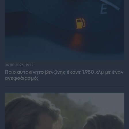
06.08.2026, 19:12
Ποιο αυτοκίνητο βενζίνης έκανε 1.980 χλμ με έναν
ανεφοδιασμό;