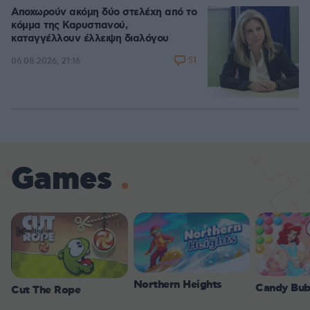
Αποχωρούν ακόμη δύο στελέχη από το
κόμμα της Καρυστιανού,
καταγγέλλουν έλλειψη διαλόγου
51
06.08.2026, 21:16
Games
Northern Heights
Candy Bub
Cut The Rope