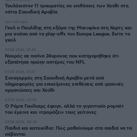
Τουλάχιστον 11 τραυματίες σε επιθέσεις των Χούθι στη
νότια Σαουδική Αραβία
πριν μία ώρα
Γκολ ο Παυλίδης στη εξάρα της Μπενφίκα στη Χαρτς και
μια ανάσα από τα play-offs του Europa League, δείτε τα
γκολ
07.08.2026, 01:44
Νεκρός σε πισίνα 24χρονος που κατηγορήθηκε ότι
εξαπάτησε πρώην αστέρες του NFL
07.08.2026, 01:21
Συναγερμός στη Σαουδική Αραβία μετά από
πληροφορίες για επικείμενες επιθέσεις από ιρακινές
οργανώσεις και Χούθι
07.08.2026, 00:57
Ο Ρόμπι Γουίλιαμς έφυγε, αλλά το γιγαντιαίο ρομπότ
του έμεινε και «τρομάζει» τους γείτονες
07.08.2026, 00:30
Παιδιά και κατοικίδια: Πώς μαθαίνουμε στα παιδιά να τα
σέβονται