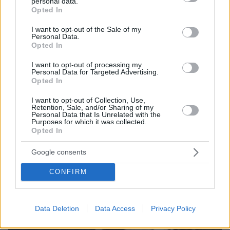
personal data.
grant or deny consent to Google and its third-party tags to
Opted In
Αριστοτέλης Δαμίγος: Σε κλίμα οδύνης έγινε η
use your data for below specified purposes in below Google
αποτέφρωση του συντονιστή που σκοτώθηκε
consent section.
I want to opt-out of the Sale of my
μετά τη σύγκρουση ελικοπτέρων στην Ψάθα,
Personal Data.
φωτογραφίες
Opted In
I want to opt-out of processing my
Personal Data for Targeted Advertising.
Opted In
I want to opt-out of Collection, Use,
Retention, Sale, and/or Sharing of my
Personal Data that Is Unrelated with the
Purposes for which it was collected.
Opted In
Google consents
CONFIRM
Data Deletion
Data Access
Privacy Policy