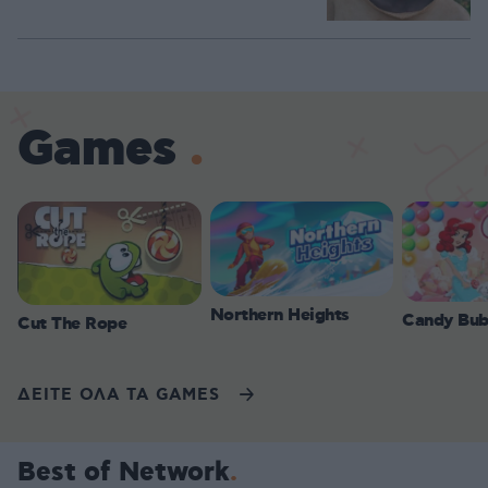
Games
Northern Heights
Candy Bub
Cut The Rope
ΔΕΙΤΕ ΟΛΑ ΤΑ GAMES
Best of Network