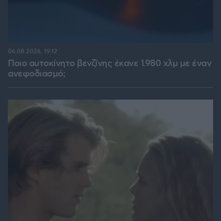
06.08.2026, 19:12
Ποιο αυτοκίνητο βενζίνης έκανε 1.980 χλμ με έναν
ανεφοδιασμό;