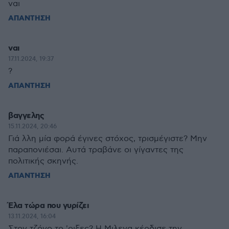
ναι
ΑΠΑΝΤΗΣΗ
ναι
17.11.2024, 19:37
?
ΑΠΑΝΤΗΣΗ
βαγγελης
15.11.2024, 20:46
Γιά λλη μία φορά έγινες στόχος, τρισμέγιστε? Μην
παραπονιέσαι. Αυτά τραβάνε οι γίγαντες της
πολιτικής σκηνής.
ΑΠΑΝΤΗΣΗ
Έλα τώρα που γυρίζει
13.11.2024, 16:04
Στον τζόγο το 'ριξες? Η Μιλενα κέρδισε την