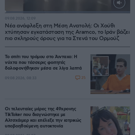
Loaded
:
100.00%
09.08.2026, 12:09
Νέα ανάφλεξη στη Μέση Ανατολή: Οι Χούθι
χτύπησαν εγκατάσταση της Aramco, το Ιράν βάζει
πιο σκληρούς όρους για τα Στενά του Ορμούζ
Το σπίτι του τρόμου στο Άινταχο: Η
νύχτα που τέσσερις φοιτητές
δολοφονήθηκαν μέσα σε λίγα λεπτά
25
09.08.2026, 08:33
Οι τελευταίες μέρες της 49χρονης
TikToker που διαγνώστηκε με
Αλτσχάιμερ και επέλεξε την ιατρικώς
υποβοηθούμενη αυτοκτονία