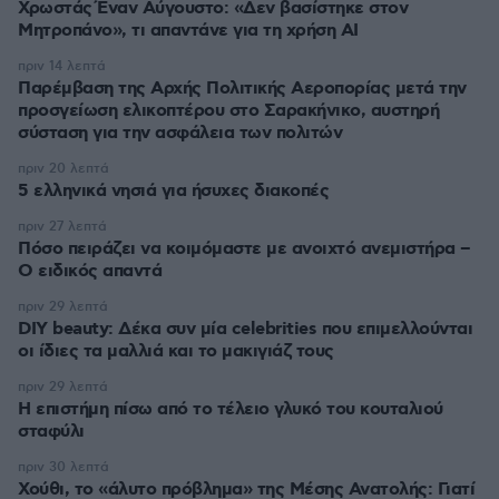
Χρωστάς Έναν Αύγουστο: «Δεν βασίστηκε στον
Μητροπάνο», τι απαντάνε για τη χρήση AI
πριν 14 λεπτά
Παρέμβαση της Αρχής Πολιτικής Αεροπορίας μετά την
προσγείωση ελικοπτέρου στο Σαρακήνικο, αυστηρή
σύσταση για την ασφάλεια των πολιτών
πριν 20 λεπτά
5 ελληνικά νησιά για ήσυχες διακοπές
πριν 27 λεπτά
Πόσο πειράζει να κοιμόμαστε με ανοιχτό ανεμιστήρα –
Ο ειδικός απαντά
πριν 29 λεπτά
DIY beauty: Δέκα συν μία celebrities που επιμελλούνται
οι ίδιες τα μαλλιά και το μακιγιάζ τους
πριν 29 λεπτά
Η επιστήμη πίσω από το τέλειο γλυκό του κουταλιού
σταφύλι
πριν 30 λεπτά
Χούθι, το «άλυτο πρόβλημα» της Μέσης Ανατολής: Γιατί