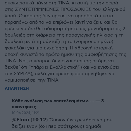
αποκλειστικά πάνω στη TINA, κι αυτή με την σειρά
στις ΣΥΝΤΕΤΡΙΜΜΕΝΕΣ ΠΡΟΣΔΟΚΙΕΣ του ελληνικού
λαού: Ο κόσμος δεν πρέπει να προσδοκά τίποτα
παραπάνω από το να επιβιώνει (αντί να ζει), και θα
πρέπει να δεχθεί αδιαμαρτύρητα ως μονόδρομο τις 2
δουλειές στη διάρκεια της παραγωγικής ηλικίας ή τη
δουλειά μετά τη σύνταξη ή το (νομιμοποιημένο)
φακελάκι για μια εγχείρηση. Η χθεσινή ιστορική
αποχή συνιστά το πρώτο ήμισυ της αμφισβήτησης της
TINA. Ναι, ο κόσμος δεν είναι έτοιμος ακόμη να
δεχθεί ότι "Υπάρχει Εναλλακτική" (και να ενισχύσει
τον ΣΥΡΙΖΑ), αλλά για πρώτη φορά αρνήθηκε να
νομιμοποιήσει την TINA.
ΑΠΑΝΤΗΣΗ
Κάθε ανάλυση των αποτελεσμάτων, ... — 3
απαντήσεις
10.06.2024, 11:21
@𝝚ί𝞂𝝰𝝸 (𝟭𝟬:𝟭𝟮) Όποιον έχω ρωτήσει να μου
δείξει έναν (όχι περισσότερους) ρημάδι