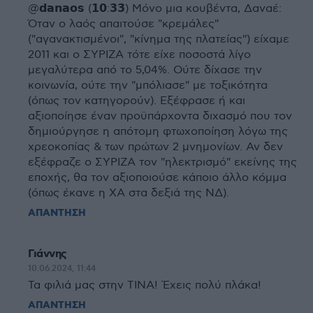
@𝗱𝗮𝗻𝗮𝗼𝘀 (𝟭𝟬:𝟯𝟯) Μόνο μια κουβέντα, Δαναέ:
Όταν ο λαός απαιτούσε "κρεμάλες"
("αγανακτισμένοι", "κίνημα της πλατείας") είχαμε
2011 και ο ΣΥΡΙΖΑ τότε είχε ποσοστά λίγο
μεγαλύτερα από το 5,04%. Ούτε δίχασε την
κοινωνία, ούτε την "μπόλιασε" με τοξικότητα
(όπως τον κατηγορούν). Εξέφρασε ή και
αξιοποίησε έναν προϋπάρχοντα διχασμό που τον
δημιούργησε η απότομη φτωχοποίηση λόγω της
χρεοκοπίας & των πρώτων 2 μνημονίων. Αν δεν
εξέφραζε ο ΣΥΡΙΖΑ τον "ηλεκτρισμό" εκείνης της
εποχής, θα τον αξιοποιούσε κάποιο άλλο κόμμα
(όπως έκανε η ΧΑ στα δεξιά της ΝΔ).
ΑΠΑΝΤΗΣΗ
Γιάννης
10.06.2024, 11:44
Τα φιλιά μας στην ΤΙΝΑ! Έχεις πολύ πλάκα!
ΑΠΑΝΤΗΣΗ