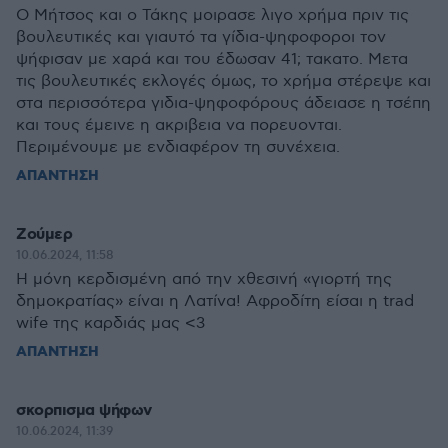
Ο Μήτσος και ο Τάκης μοιρασε λιγο χρήμα πριν τις
βουλευτικές και γιαυτό τα γίδια-ψηφοφοροι τον
ψήφισαν με χαρά και του έδωσαν 41; τακατο. Μετα
τις βουλευτικές εκλογές όμως, το χρήμα στέρεψε και
στα περισσότερα γιδια-ψηφοφόρους άδειασε η τσέπη
και τους έμεινε η ακριβεια να πορευονται.
Περιμένουμε με ενδιαφέρον τη συνέχεια.
ΑΠΑΝΤΗΣΗ
Ζούμερ
10.06.2024, 11:58
Η μόνη κερδισμένη από την χθεσινή «γιορτή της
δημοκρατίας» είναι η Λατίνα! Αφροδίτη είσαι η trad
wife της καρδιάς μας <3
ΑΠΑΝΤΗΣΗ
σκορπισμα ψήφων
10.06.2024, 11:39