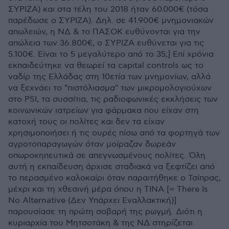
ΣΥΡΙΖΑ) και στα τέλη του 2018 ήταν 60.000€ (τόσα
παρέδωσε ο ΣΥΡΙΖΑ). Δηλ. σε 41.900€ μνημονιακών
απωλειών, η ΝΔ & το ΠΑΣΟΚ ευθύνονται για την
απώλεια των 36.800€, ο ΣΥΡΙΖΑ ευθύνεται για τις
5.100€. Είναι το 5 μεγαλύτερο από το 35;] Επί χρόνια
εκπαιδεύτηκε να θεωρεί τα capital controls ως το
ναδίρ της Ελλάδας στη 10ετία των μνημονίων, αλλά
να ξεχνάει το "πιστόλιασμα" των μικρομολογιούχων
στο PSI, τα συσσίτια, τις ραδιοφωνικές εκκλήσεις των
κοινωνικών ιατρείων για φάρμακα που είχαν στη
κατοχή τους οι πολίτες και δεν τα είχαν
χρησιμοποιήσει ή τις ουρές πίσω από τα φορτηγά των
αγροτοπαραγωγών όταν μοίραζαν δωρεάν
οπωροκηπευτικά σε απεγνωσμένους πολίτες. Όλη
αυτή η εκπαίδευση άρχισε σταδιακά να ξεφτίζει από
το περασμένο καλοκαίρι όταν παραιτήθηκε ο Τσίπρας,
μέχρι και τη χθεσινή μέρα όπου η TINA [= There Is
No Alternative (Δεν Υπάρχει Εναλλακτική)]
παρουσίασε τη πρώτη σοβαρή της ρωγμή. Διότι η
κυριαρχία του Μητσοτάκη & της ΝΔ στηρίζεται