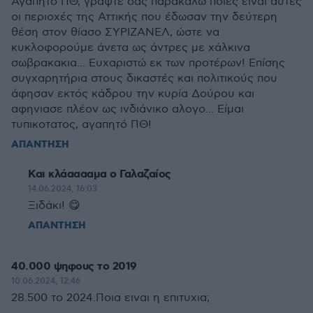
Αγαπητό ΠΘ, γράψτε σας παρακαλώ ποιες είναι αυτές
οι περιοχές της Αττικής που έδωσαν την δεύτερη
θέση στον θίασο ΣΥΡΙΖΑΝΕΛ, ώστε να
κυκλοφορούμε άνετα ως άντρες με χάλκινα
σωβρακακια... Ευχαριστώ εκ των προτέρων! Επίσης
συγχαρητήρια στους δικαστές και πολιτικούς που
άφησαν εκτός κάδρου την κυρία Δούρου και
αφηνιασε πλέον ως ινδιάνικο αλογο... Είμαι
τυπικοτατος, αγαπητό ΠΘ!
ΑΠΑΝΤΗΣΗ
Και κλάααααμα ο Γαλαζαίος
14.06.2024, 16:03
Ξιδάκι! 😋
ΑΠΑΝΤΗΣΗ
40.000 ψηφους το 2019
10.06.2024, 12:46
28.500 το 2024.Ποια ειναι η επιτυχια;