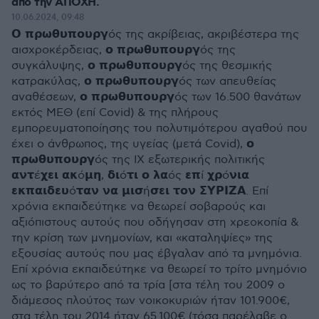
από την ΑΠΟΧΗ.
10.06.2024, 09:48
𝝤 𝝿𝞀𝞈𝝷𝞄𝝿𝝾𝞄𝞀𝝲ός της ακρίβειας, ακριβέστερα της
αισχροκέρδειας, 𝝾 𝝿𝞀𝞈𝝷𝞄𝝿𝝾𝞄𝞀𝝲ός της
συγκάλυψης, 𝝾 𝝿𝞀𝞈𝝷𝞄𝝿𝝾𝞄𝞀𝝲ός της θεσμικής
κατρακύλας, 𝝾 𝝿𝞀𝞈𝝷𝞄𝝿𝝾𝞄𝞀𝝲ός των απευθείας
αναθέσεων, 𝝾 𝝿𝞀𝞈𝝷𝞄𝝿𝝾𝞄𝞀𝝲ός των 16.500 θανάτων
εκτός ΜΕΘ (επί Covid) & της πλήρους
εμπορευματοποίησης του πολυτιμότερου αγαθού που
έχει ο άνθρωπος, της υγείας (μετά Covid), 𝝾
𝝿𝞀𝞈𝝷𝞄𝝿𝝾𝞄𝞀𝝲ός της ΙΧ εξωτερικής πολιτικής
𝝰𝝼𝞃έ𝞆𝝴𝝸 𝝰𝝹ό𝝻𝝶, 𝝳𝝸ό𝞃𝝸 𝝾 𝝺𝝰ός 𝝴𝝿ί 𝞆𝞀ό𝝼𝝸𝝰
𝝴𝝹𝝿𝝰𝝸𝝳𝝴𝞄ό𝞃𝝰𝝼 𝝼𝝰 𝝻𝝸𝞂ή𝞂𝝴𝝸 𝞃𝝾𝝼 𝝨𝝪𝝦𝝞𝝛𝝖. Επί
χρόνια εκπαιδεύτηκε να θεωρεί σοβαρούς και
αξιόπιστους αυτούς που οδήγησαν στη χρεοκοπία &
την κρίση των μνημονίων, και «καταληψίες» της
εξουσίας αυτούς που μας έβγαλαν από τα μνημόνια.
Επί χρόνια εκπαιδεύτηκε να θεωρεί το τρίτο μνημόνιο
ως το βαρύτερο από τα τρία [στα τέλη του 2009 ο
διάμεσος πλούτος των νοικοκυριών ήταν 101.900€,
στα τέλη του 2014 ήταν 65.100€ (τόσα παρέλαβε ο