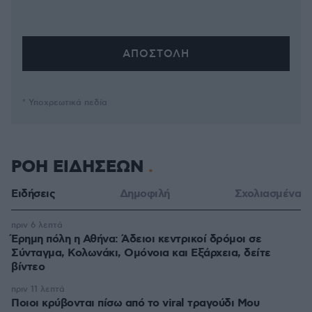
* Υποχρεωτικά πεδία
ΡΟΗ ΕΙΔΗΣΕΩΝ
Ειδήσεις
Δημοφιλή
Σχολιασμένα
πριν 6 λεπτά
Έρημη πόλη η Αθήνα: Άδειοι κεντρικοί δρόμοι σε
Σύνταγμα, Κολωνάκι, Ομόνοια και Εξάρχεια, δείτε
βίντεο
πριν 11 λεπτά
Ποιοι κρύβονται πίσω από το viral τραγούδι Μου