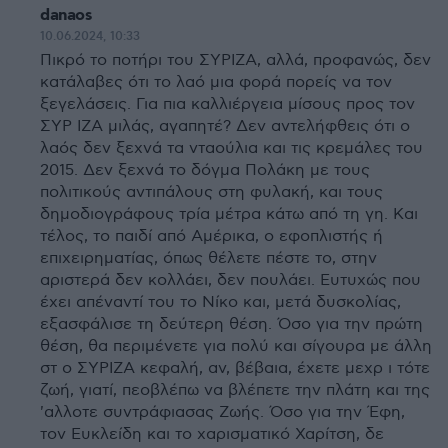
danaos
10.06.2024, 10:33
Πικρό το ποτήρι του ΣΥΡΙΖΑ, αλλά, προφανώς, δεν
κατάλαβες ότι το λαό μια φορά πορείς να τον
ξεγελάσεις. Για πια καλλιέργεια μίσους προς τον
ΣΥΡ ΙΖΑ μιλάς, αγαπητέ? Δεν αντελήφθεις ότι ο
λαός δεν ξεχνά τα νταούλια και τις κρεμάλες του
2015. Δεν ξεχνά το δόγμα Πολάκη με τους
πολιτικούς αντιπάλους στη φυλακή, και τους
δημοδιογράφους τρία μέτρα κάτω από τη γη. Και
τέλος, το παιδί από Αμέρικα, ο εφοπλιστής ή
επιχειρηματίας, όπως θέλετε πέστε το, στην
αριστερά δεν κολλάει, δεν πουλάει. Ευτυχώς που
έχει απέναντί του το Νίκο και, μετά δυσκολίας,
εξασφάλισε τη δεύτερη θέση. Όσο για την πρώτη
θέση, θα περιμένετε για πολύ και σίγουρα με άλλη
στ ο ΣΥΡΙΖΑ κεφαλή, αν, βέβαια, έχετε μεχρ ι τότε
ζωή, γιατί, πεοβλέπω να βλέπετε την πλάτη και της
'αλλοτε συντράφιασας Ζωής. Όσο για την Έφη,
τον Ευκλείδη και το χαρισματικό Χαρίτση, δε