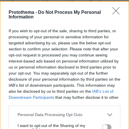
δημοσιονομικό δείκτη ή άλλο μέγεθος (π.χ. ύψος
δημόσιας περιουσίας που εκποιήθηκε) όπου έχουν
Protothema -
Do Not Process My Personal
καταγραφεί (όχι τα 200δισ), αλλά τα 100δισ που ο
Information
αστικός μύθος διαδίδει ότι μας φέσωσε ο ΣΥΡΙΖΑ,
παθαίνει κοκομπλόκο. Μήπως μπορείς εσύ,
If you wish to opt-out of the sale, sharing to third parties, or
νουΔΟΥΛΕ, να τα καταφέρεις για τα 𝟮𝟬𝟬𝝳𝝸𝞂 σου;
processing of your personal or sensitive information for
Σε ακούμε με προσοχή! [Αλλά μη μου πεις για
targeted advertising by us, please use the below opt-out
Ρέγκλινγκ ή Βίζερ, διότι οι ίδιοι αξιωματούχοι
section to confirm your selection. Please note that after your
έχουν δώσει διαφορετικά νούμερα σε άλλες
opt-out request is processed you may continue seeing
συνεντεύξεις, και δεν είναι τυχαίο ότι ΟΥΔΕΙΣ
interest-based ads based on personal information utilized by
διεθνής οργανισμός ή οίκος αξιολόγησης ή
us or personal information disclosed to third parties prior to
ΟΥΔΕΜΙΑ μεγάλη τράπεζα, δεν έχουν δώσει
your opt-out. You may separately opt-out of the further
γραπτή έκθεση με τη λογιστική ανάλυση του
disclosure of your personal information by third parties on the
κόστους της περιόδου Βαρουφάκη]. Ο Σαμαράς
IAB’s list of downstream participants. This information may
είχε υπογράψει 𝝿𝝺𝝴𝝾𝝼ά𝞂𝝻𝝰𝞃𝝰 4,5% και 4,2%. Ο
also be disclosed by us to third parties on the
IAB’s List of
ΣΥΡΙΖΑ κατάφερε να μειώσει κατά 20 δισ. ευρώ
Downstream Participants
that may further disclose it to other
στην πενταετία το βάρος που η τότε
third parties.
συγκυβέρνηση είχε συμφωνήσει και υπογράψει.
Please note that this website/app uses one or more Google
Personal Data Processing Opt Outs
Και ναι, αυτό που εσύ μέμφεσαι (“𝞵𝞮𝞽𝞪𝞽ό𝞹𝞲𝞼𝞮
services and may gather and store information including but
𝞽𝞲ς 𝞾𝞹𝞸𝟀𝞺𝞮ώ𝞼𝞮𝞲ς 𝞵𝞪ς [στο μέλλον]”), είναι αυτό
not limited to your visit or usage behaviour. You may click to
I want to opt-out of the Sharing of my
ακριβώς που -μέχρι το 2014- εκλιπαρούσε ο