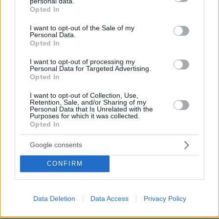
personal data.
grant or deny consent to Google and its third-party tags to
την πρόσκληση στα κόμματα της δημοκρατικής
Opted In
use your data for below specified purposes in below Google
αντιπολίτευσης για την υποβολή πρότασης
consent section.
I want to opt-out of the Sale of my
δυσπιστίας στις 6 Μαρτίου».
Personal Data.
Opted In
«Ξέρουμε επιπλέον, ότι ο ΣΥΡΙΖΑ έσπευσε να
I want to opt-out of processing my
Personal Data for Targeted Advertising.
την αρνηθεί με το επιχείρημα -δια στόματος
Opted In
της κυρίας Κεχαγιά- ότι μια πρόταση
I want to opt-out of Collection, Use,
δυσπιστίας θα συσπειρώσει τη Νέα
Retention, Sale, and/or Sharing of my
Δημοκρατία και έτσι εξυπηρετεί την
Personal Data that Is Unrelated with the
Purposes for which it was collected.
κυβέρνηση. Ξέρουμε τέλος, ότι το πρωί της
Opted In
24ης Μαρτίου ο Αλέξης Χαρίτσης δήλωσε με
Google consents
σαφήνεια ότι η κυβέρνηση Μητσοτάκη πρέπει
να πέσει. Αργότερα ο κύριος Ανδρουλάκης
CONFIRM
επανέφερε την πρόταση της Νέας Αριστεράς
την οποία προφανώς στηρίξαμε. Όλα αυτά
είναι γεγονότα» πρόσθεταν οι ίδιες πηγές.
Data Deletion
Data Access
Privacy Policy