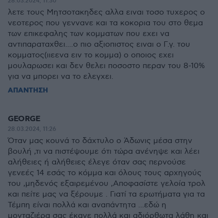
28.03.2024, 11:30
λετε τους Μητσοτακηδες αλλα ειναι τοσο τυχερος ο
νεοτερος που γεννανε και τα κοκορια του στο θεμα
των επικεφαλης των κομματων που εχει να
αντιπαραταχθει....ο πιο αξιοπιστος ειναι ο Γ.γ. του
κομματος(ιιεενα ειν το κομμα) ο οποιος εχει
μουλαρωσει και δεν θελει ποσοστο περαν του 8-10%
για να μπορει να το ελεγχει.
ΑΠΑΝΤΗΣΗ
GEORGE
28.03.2024, 11:26
Όταν μας κουνά το δάχτυλο ο Άδωνις μέσα στην
βουλή ,τι να πιστέψουμε ότι τώρα ανένηψε και λέει
αλήθειες ή αλήθειες έλεγε όταν σας περνούσε
γενεές 14 εσάς το κόμμα και όλους τους αρχηγούς
του ,μηδενός εξαιρεμένου ,Αποφασίστε γελοία τρολ
και πείτε μας να ξέρουμε . Γιατί τα ερωτήματα για τα
Τέμπη είναι πολλά και αναπάντητα ...εδώ η
μονταζιέρα σας έκανε πολλά και αδιόρθωτα λάθη και