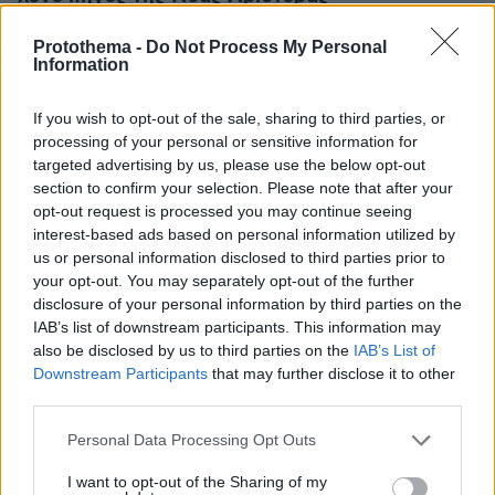
Protothema -
Do Not Process My Personal
Σε υψηλούς τόνους κατά των λεγομένων του
Information
Νίκου Παππά κυμάνθηκαν και
πηγές
προσκείμενες στην ΚΟ της Νέας Αριστεράς
.
If you wish to opt-out of the sale, sharing to third parties, or
processing of your personal or sensitive information for
targeted advertising by us, please use the below opt-out
Ειδικότερα, «δεν γνωρίζουμε σε τι
section to confirm your selection. Please note that after your
παρασκηνιακές διαβουλεύσεις αναφέρεται ή
opt-out request is processed you may continue seeing
επινοεί εκ των υστέρων ο κύριος Παππάς.
interest-based ads based on personal information utilized by
Ξέρουμε όμως ότι χρειάστηκε να περάσουν 24
us or personal information disclosed to third parties prior to
your opt-out. You may separately opt-out of the further
και πλέον ώρες από την αποκάλυψη της
disclosure of your personal information by third parties on the
Κυριακής, αντιπαραθετικές διαρροές κι ένα
IAB’s list of downstream participants. This information may
ακατάληπτο μήνυμα του κυρίου Κασσελακη,
also be disclosed by us to third parties on the
IAB’s List of
για να καταλήξει τελικά ο ΣΥΡΙΖΑ να
Downstream Participants
that may further disclose it to other
υπογράψει την πρόταση δυσπιστίας» μετέδιδαν
third parties.
τις πρώτες, πρωινές ώρες πηγές της Νέας
Please note that this website/app uses one or more Google
Personal Data Processing Opt Outs
Αριστεράς, συμπληρώνοντας πως «ξέρουμε
services and may gather and store information including but
not limited to your visit or usage behaviour. You may click to
I want to opt-out of the Sharing of my
επίσης ότι η Νέα Αριστερά κατέθεσε δημόσια