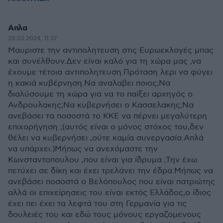
Απλα
28.03.2024, 11:37
Μαυριστε την αντιπολητευση στις Ευρωεκλογές μπας
και συνέλθουν.Δεν είναι καλό για τη χώρα μας ,να
έχουμε τέτοια αντιπολητευση.Πρόταση λερι να φύγει
η κακιά κυβέρνηση.Να αναλαβει ποιος;Να
διαλύσουμε τη χώρα για να το παίξει αρχηγός ο
Ανδρουλακης;Να κυβερνήσει ο Κασσελακης;Να
ανεβάσει τα ποσοστά το ΚΚΕ να πέρνει μεγαλύτερη
επιχορήγηση ;(αυτός είναι ο μόνος στόχος του,δεν
θέλει να κυβερνήσει ,ούτε καμία συνεργασία.Απλά
να υπάρχει.)Μήπως να ανεχόμαστε την
Κωνσταντοπουλου ,που είναι για ίδρυμα ;Την έχω
πετύχει σε δίκη και έχει τρελάνει την έδρα.Μήπως να
ανεβάσει ποσοστά ο Βελόπουλος που είναι πατριώτης
αλλά οι επιχείρησεις του είναι εκτός Ελλάδος,ο ίδιος
έχει πει έχει τα λεφτά του στη Γερμανία για τις
δουλειές του και εδώ τους μόνους εργαζομενους