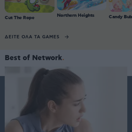
Northern Heights
Candy Bub
Cut The Rope
ΔΕΙΤΕ ΟΛΑ ΤΑ GAMES
Best of Network