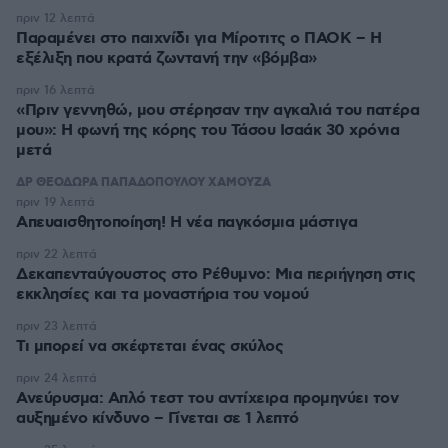
πριν 12 λεπτά
Παραμένει στο παιχνίδι για Μίροτιτς ο ΠΑΟΚ – Η
εξέλιξη που κρατά ζωντανή την «βόμβα»
πριν 16 λεπτά
«Πριν γεννηθώ, μου στέρησαν την αγκαλιά του πατέρα
μου»: Η φωνή της κόρης του Τάσου Ισαάκ 30 χρόνια
μετά
ΔΡ ΘΕΟΔΩΡΑ ΠΑΠΑΔΟΠΟΥΛΟΥ ΧΑΜΟΥΖΑ
πριν 19 λεπτά
Απευαισθητοποίηση! Η νέα παγκόσμια μάστιγα
πριν 22 λεπτά
Δεκαπενταύγουστος στo Ρέθυμνο: Μια περιήγηση στις
εκκλησίες και τα μοναστήρια του νομού
πριν 23 λεπτά
Τι μπορεί να σκέφτεται ένας σκύλος
πριν 24 λεπτά
Ανεύρυσμα: Απλό τεστ του αντίχειρα προμηνύει τον
αυξημένο κίνδυνο – Γίνεται σε 1 λεπτό