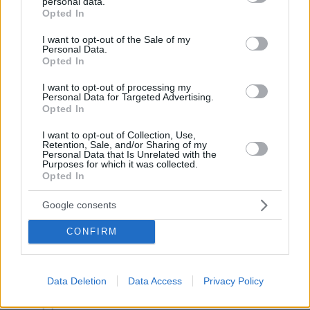
personal data.
grant or deny consent to Google and its third-party tags to
Opted In
use your data for below specified purposes in below Google
consent section.
I want to opt-out of the Sale of my
Personal Data.
Opted In
I want to opt-out of processing my
Personal Data for Targeted Advertising.
Opted In
I want to opt-out of Collection, Use,
Retention, Sale, and/or Sharing of my
Personal Data that Is Unrelated with the
Purposes for which it was collected.
Opted In
Google consents
CONFIRM
11.12.2023, 22:38
«Ντροπή σας, έχουμε δικτατορία» - Οργισμένοι οι Έλληνες
Data Deletion
Data Access
Privacy Policy
της Χειμάρρας μετά την απόφαση του δικαστηρίου για τον
Μπελέρη