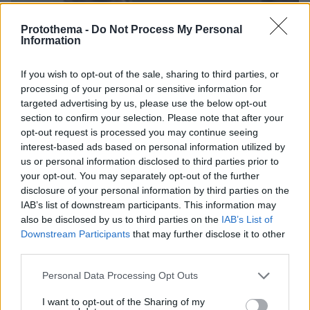
Protothema -
Do Not Process My Personal
Information
If you wish to opt-out of the sale, sharing to third parties, or
processing of your personal or sensitive information for
targeted advertising by us, please use the below opt-out
section to confirm your selection. Please note that after your
opt-out request is processed you may continue seeing
interest-based ads based on personal information utilized by
us or personal information disclosed to third parties prior to
your opt-out. You may separately opt-out of the further
disclosure of your personal information by third parties on the
12.12.2023, 10:59
IAB’s list of downstream participants. This information may
Διπλωματικές πηγές: Η Ελλάδα δεν θα συναινέσει στην
also be disclosed by us to third parties on the
IAB’s List of
ενταξιακή διαδικασία της Αλβανίας χωρίς πρόοδο στο θέμα
Downstream Participants
that may further disclose it to other
Μπελέρη
third parties.
Please note that this website/app uses one or more Google
Personal Data Processing Opt Outs
services and may gather and store information including but
not limited to your visit or usage behaviour. You may click to
I want to opt-out of the Sharing of my